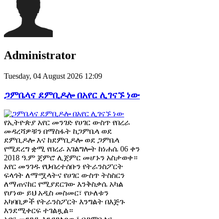
Administrator
Tuesday, 04 August 2026 12:09
ጋምቤላና ደምቢዶሎ በአየር ሊገናኙ ነው
የኢትዮጵያ አየር መንገድ የሀገር ውስጥ የበረራ
መዳረሻዎቹን በማስፋት ከጋምቤላ ወደ
ደምቢዶሎ እና ከደምቢዶሎ ወደ ጋምቤላ
የሚደረግ ቋሚ የበረራ አገልግሎት ከነሐሴ 06 ቀን
2018 ዓ.ም ጀምሮ ሊጀምር መሆኑን አስታወቀ።
አየር መንገዱ የህብረተሰቡን የትራንስፖርት
ፍላጎት ለማሟላትና የሀገር ውስጥ ትስስርን
ለማጠናከር የሚያደርገው እንቅስቃሴ አካል
የሆነው ይህ አዲስ መስመር፣ የሁለቱን
አካባቢዎች የትራንስፖርት እንግልት በእጅጉ
እንደሚቀርፍ ተገልጿል።