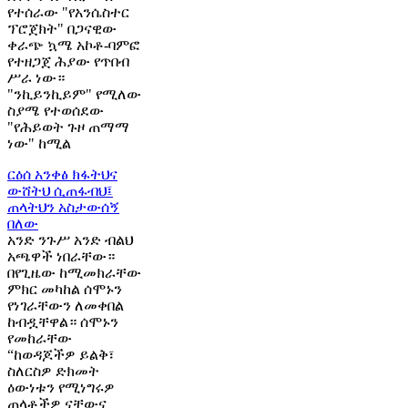
የተሰራው "የአንሴስተር
ፕሮጀክት" በጋናዊው
ቀራጭ ኳሜ አኮቶ-ባምፎ
የተዘጋጀ ሕያው የጥበብ
ሥራ ነው።
"ንኪይንኪይም" የሚለው
ስያሜ የተወሰደው
"የሕይወት ጉዞ ጠማማ
ነው" ከሚል
ርዕሰ አንቀፅ
ክፋትህና
ውሸትህ ሲጠፋብህ፤
ጠላትህን አስታውሰኝ
በለው
አንድ ንጉሥ አንድ ብልህ
አጫዋች ነበራቸው።
በየጊዜው ከሚመክራቸው
ምክር መካከል ሰሞኑን
የነገራቸውን ለመቀበል
ከብዷቸዋል። ሰሞኑን
የመከራቸው
“ከወዳጆችዎ ይልቅ፣
ስለርስዎ ድክመት
ዕውነቱን የሚነግሩዎ
ጠላቶችዎ ናቸውና