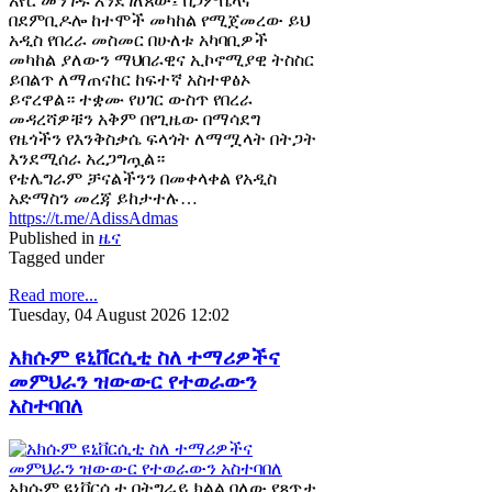
አየር መንገዱ እንደገለጸው፤ በጋምቤላና
በደምቢዶሎ ከተሞች መካከል የሚጀመረው ይህ
አዲስ የበረራ መስመር በሁለቱ አካባቢዎች
መካከል ያለውን ማህበራዊና ኢኮኖሚያዊ ትስስር
ይበልጥ ለማጠናከር ከፍተኛ አስተዋፅኦ
ይኖረዋል። ተቋሙ የሀገር ውስጥ የበረራ
መዳረሻዎቹን አቅም በየጊዜው በማሳደግ
የዜጎችን የእንቅስቃሴ ፍላጎት ለማሟላት በትጋት
እንደሚሰራ አረጋግጧል።
የቴሌግራም ቻናልችንን በመቀላቀል የአዲስ
አድማስን መረጃ ይከታተሉ…
https://t.me/AdissAdmas
Published in
ዜና
Tagged under
Read more...
Tuesday, 04 August 2026 12:02
አክሱም ዩኒቨርሲቲ ስለ ተማሪዎችና
መምህራን ዝውውር የተወራውን
አስተባበለ
አክሱም ዩኒቨርሲቲ በትግራይ ክልል ባለው የጸጥታ