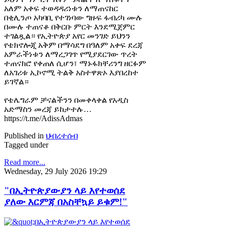
አለም አቀፍ ተወዳዳሪነቱን ለማጠናከር
በቂሊንጦ አካባቢ የተገነባው ግዙፍ ፋብሪካ ሙሉ
በሙሉ ተጠናቆ በቅርቡ ምርት እንደሚጀምር
ተገልጿል። የኢትዮጵያ አየር መንገድ ይህንን
የቴክኖሎጂ አቅም በማሳደግ በዓለም አቀፍ ደረጃ
አምራችነቱን ለማረጋገጥ የሚያደርገው ጥረት
ተጠናክሮ የቀጠለ ሲሆን፣ ማኑፋክቸሪንግ ዘርፉም
ለአገሪቱ ኢኮኖሚ ትልቅ አስተዋጽኦ እያበረከተ
ይገኛል።
የቴሌግራም ቻናልችንን በመቀላቀል የአዲስ
አድማስን መረጃ ይከታተሉ…
https://t.me/AdissAdmas
Published in
ህብረተሰብ
Tagged under
Read more...
Wednesday, 29 July 2026 19:29
"በኢትዮጵያውያን ላይ እየተወሰደ
ያለው እርምጃ በአስቸኳይ ይቁም!"