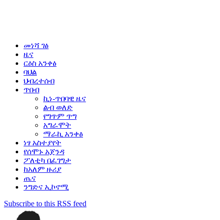
መነሻ ገፅ
ዜና
ርዕስ አንቀፅ
ባህል
ህብረተሰብ
ጥበብ
ኪነ-ጥበባዊ ዜና
ልብ ወለድ
የግጥም ጥግ
አግራሞት
ማራኪ አንቀፅ
ነፃ አስተያየት
የሰሞኑ አጀንዳ
ፖለቲካ በፈገግታ
ከአለም ዙሪያ
ጤና
ንግድና ኢኮኖሚ
Subscribe to this RSS feed