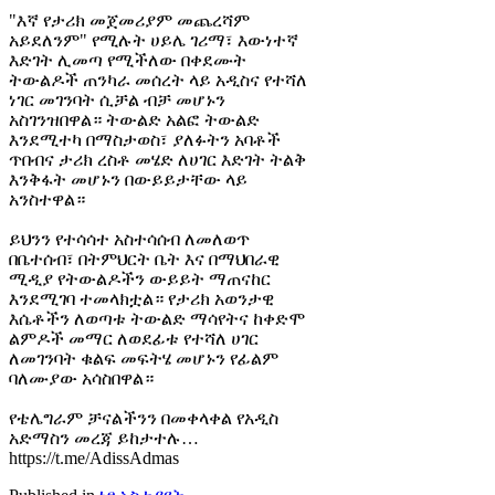
"እኛ የታሪክ መጀመሪያም መጨረሻም
አይደለንም" የሚሉት ሀይሌ ገሪማ፣ እውነተኛ
እድገት ሊመጣ የሚችለው በቀደሙት
ትውልዶች ጠንካራ መሰረት ላይ አዲስና የተሻለ
ነገር መገንባት ሲቻል ብቻ መሆኑን
አስገንዝበዋል። ትውልድ አልፎ ትውልድ
እንደሚተካ በማስታወስ፣ ያለፉትን አባቶች
ጥበብና ታሪክ ረስቶ መሄድ ለሀገር እድገት ትልቅ
እንቅፋት መሆኑን በውይይታቸው ላይ
አንስተዋል።
ይህንን የተሳሳተ አስተሳሰብ ለመለወጥ
በቤተሰብ፣ በትምህርት ቤት እና በማህበራዊ
ሚዲያ የትውልዶችን ውይይት ማጠናከር
እንደሚገባ ተመላክቷል። የታሪክ አወንታዊ
እሴቶችን ለወጣቱ ትውልድ ማሳየትና ከቀድሞ
ልምዶች መማር ለወደፊቱ የተሻለ ሀገር
ለመገንባት ቁልፍ መፍትሄ መሆኑን የፊልም
ባለሙያው አሳስበዋል።
የቴሌግራም ቻናልችንን በመቀላቀል የአዲስ
አድማስን መረጃ ይከታተሉ…
https://t.me/AdissAdmas