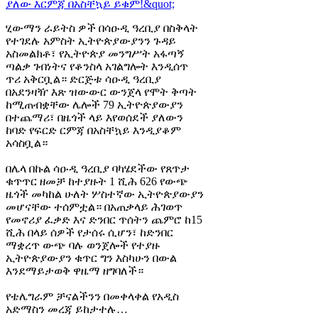
ሂውማን ራይትስ ዎች በሳዑዲ ዓረቢያ በስቅላት
የተገደሉ አምስት ኢትዮጵያውያንን ጉዳይ
አስመልክቶ፣ የኢትዮጵያ መንግሥት አፋጣኝ
ጣልቃ ገብነትና የቆንስላ አገልግሎት እንዲሰጥ
ጥሪ አቅርቧል። ድርጅቱ ሳዑዲ ዓረቢያ
በአደንዛዥ እጽ ዝውውር ውንጀላ የሞት ቅጣት
ከሚጠብቋቸው ሌሎች 79 ኢትዮጵያውያን
በተጨማሪ፣ በዜጎች ላይ እየወሰደች ያለውን
ከባድ የፍርድ ርምጃ በአስቸኳይ እንዲያቆም
አሳስቧል።
በሌላ በኩል ሳዑዲ ዓረቢያ ባካሄደችው የጸጥታ
ቁጥጥር ዘመቻ ከተያዙት 1 ሺሕ 626 የውጭ
ዜጎች መካከል ሁለት ሦስተኛው ኢትዮጵያውያን
መሆናቸው ተሰምቷል። በአጠቃላይ ሕገወጥ
የመኖሪያ ፈቃድ እና ድንበር ጥሰትን ጨምሮ ከ15
ሺሕ በላይ ሰዎች የታሰሩ ሲሆን፣ ከድንበር
ማቋረጥ ውጭ ባሉ ወንጀሎች የተያዙ
ኢትዮጵያውያን ቁጥር ግን እስካሁን በውል
እንደማይታወቅ ዋዜማ ዘግባለች።
የቴሌግራም ቻናልችንን በመቀላቀል የአዲስ
አድማስን መረጃ ይከታተሉ…