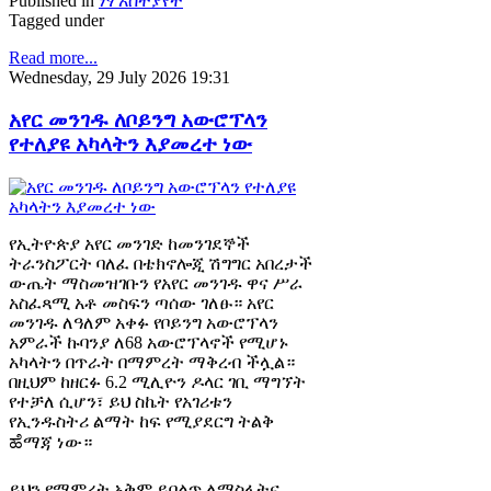
Published in
ነፃ አስተያየት
Tagged under
Read more...
Wednesday, 29 July 2026 19:31
አየር መንገዱ ለቦይንግ አውሮፕላን
የተለያዩ አካላትን እያመረተ ነው
የኢትዮጵያ አየር መንገድ ከመንገደኞች
ትራንስፖርት ባለፈ በቴክኖሎጂ ሽግግር አበረታች
ውጤት ማስመዝገቡን የአየር መንገዱ ዋና ሥራ
አስፈጻሚ አቶ መስፍን ጣሰው ገለፁ። አየር
መንገዱ ለዓለም አቀፉ የቦይንግ አውሮፕላን
አምራች ኩባንያ ለ68 አውሮፕላኖች የሚሆኑ
አካላትን በጥራት በማምረት ማቅረብ ችሏል።
በዚህም ከዘርፉ 6.2 ሚሊዮን ዶላር ገቢ ማግኘት
የተቻለ ሲሆን፣ ይህ ስኬት የአገሪቱን
የኢንዱስትሪ ልማት ከፍ የሚያደርግ ትልቅ
ಹೆማጃ ነው።
ይህን የማምረት አቅም ይበልጥ ለማስፋትና