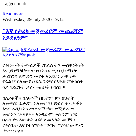
Tagged under
Read more...
Wednesday, 29 July 2026 19:32
"እኛ የታሪክ መጀመሪያም መጨረሻም
አይደለንም"
የቀደሙት ትውልዶች የከፈሉትን መስዋዕትነት
እና ያከማቹትን ጥበብ እንደ ዋጋ ቢስ ማየት
ታሪክንና ልምድን መናቅ እንደሆነ ታዋቂው
የፊልም ባለሙያ ሀይሌ ገሪማ በአንድ ፖድካስት
ላይ ባደረጉት ቃለ-መጠይቅ አሳሰቡ።
ከአያቶችና ከአባቶች ስኬትም ሆነ ስህተት
ለመማር ፈቃደኛ አለመሆን፣ የነበሩ ጥፋቶችን
እንደ አዲስ እንድንደግማቸው የሚያደርግ
መሆኑን ገልጸዋል። እንዲሁም ሁሉንም ነገር
በራሳችን እውቀት ብቻ ለመለካት መሞከር
የትዕቢት እና የትዕግስት ማጣት ማሳያ መሆኑን
ተናግረዋል።