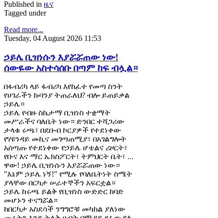
Published in
ዜና
Tagged under
Read more...
Tuesday, 04 August 2026 11:53
ኃይሌ ቢዝነሱን እያሯሯጠው ነው!
ሰውዬው አስተሳሰቡ በጣም ከፍ ብሏል።
በፋብሪካ ላይ ፋብሪካ እየከፈተ የመጣ ስንት
የሀገራችን ኩባንያ ትጠራለህ? ብሎ ይጠይቃል
ኃይሌ።
ኃይሌ የብዙ ስኬታማ ቢዝነስ ተቋማት
መሥራችና ባለቤት ነው። ድንበር ተሻጋሪው
ታላቁ ሩጫ፣ በደቡብ ኮርያዎች የተደነቀው
የሃዩንዳይ መኪና መገጣጠሚያ፣ በአገልግሎት
አሰጣጡ የተደነቀው የኃይሌ ሆቴልና ሪዞርት፣
የቡና እና ማር ኤክስፖርት፣ ትምህርት ቤት፣ ...
ዋው! ኃይሌ ቢዝነሱን እያሯሯጠው ነው።
"እኔም ኃይሌ ነኝ!" የሚሉ የባለቤትነት ስሜት
ያላቸው በርካታ ሠራተኞችን አፍርቷል።
ኃይሌ ከሩጫ ይልቅ የቢዝነስ ውድድር ከባድ
መሆኑን ተናግሯል።
ከበርካታ አስደሳች ንግግሮቹ መካከል ያለነው
መሬትን እንደ ትልቅ ሀብት በሚያይ የፊውዳል