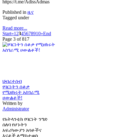
https://t.me/AdissAdmas
Published in
ዜና
Tagged under
Read more...
Start
«
1
2
3
4
5
6
7
8
9
10
»
End
Page 3 of 817
ህብረተሰብ
የባርነትን ሰቆቃ
የሚዘክሩት አስገራሚ
ሀውልቶች!
Written by
Administrator
የአትላንቲክ የባርነት ንግድ
ሰለባ የሆኑትን
አፍሪካውያን አባቶችና
እናቶች ለማስታወስ