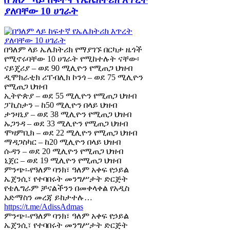
ያለባቸው 10 ሀገራት
በዓለም ላይ ኤሌክትሪክ የማያገኙ በርካታ ዜጎች
የሚኖሩባቸው 10 ሀገራት የሚከተሉት ናቸው፡
ናይጄሪያ – ወደ 90 ሚሊዮን የሚጠጋ ህዝብ
ዲሞክራቲክ ሪፐብሊክ ኮንጎ – ወደ 75 ሚሊዮን
የሚጠጋ ህዝብ
ኢትዮጵያ – ወደ 55 ሚሊዮን የሚጠጋ ህዝብ
ፓኪስታን – ከ50 ሚሊዮን በላይ ህዝብ
ታንዛኒያ – ወደ 38 ሚሊዮን የሚጠጋ ህዝብ
ኡጋንዳ – ወደ 33 ሚሊዮን የሚጠጋ ህዝብ
ሞዛምቢክ – ወደ 22 ሚሊዮን የሚጠጋ ህዝብ
ማዳጋስካር – ከ20 ሚሊዮን በላይ ህዝብ
ሱዳን – ወደ 20 ሚሊዮን የሚጠጋ ህዝብ
ኒጀር – ወደ 19 ሚሊዮን የሚጠጋ ህዝብ
ምንጭ፡-የዓለም ባንክ፣ ዓለም አቀፍ የኃይል
ኤጀንሲ፣ የተባበሩት መንግሥታት ድርጅት
የቴሌግራም ቻናልችንን በመቀላቀል የአዲስ
አድማስን መረጃ ይከታተሉ…
https://t.me/AdissAdmas
ምንጭ፡-የዓለም ባንክ፣ ዓለም አቀፍ የኃይል
ኤጀንሲ፣ የተባበሩት መንግሥታት ድርጅት