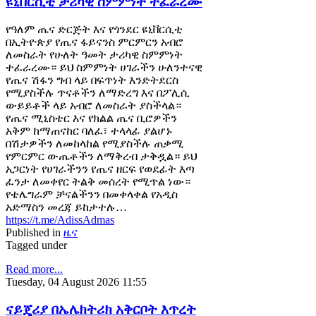
ዩኒቨርሲቲ ታሪካዊ ስምምነት ተፈራረሙ
የዓለም ጤና ድርጅት እና የጎንደር ዩኒቨርሲቲ
በኢትዮጵያ የጤና ፋይናንስ ምርምርን አብሮ
ለመስራት የሁለት ዓመት ታሪካዊ ስምምነት
ተፈራረሙ። ይህ ስምምነት ሀገራችን ሁለንተናዊ
የጤና ሽፋን ግብ ላይ በፍጥነት እንድትደርስ
የሚያስችሉ ጥናቶችን ለማድረግ እና በፖሊሲ
ውይይቶች ላይ አብሮ ለመስራት ያስችላል።
የጤና ሚኒስቴር እና የክልል ጤና ቢሮዎችን
አቅም ከማጠናከር ባለፈ፣ ተላላፊ ያልሆኑ
በሽታዎችን ለመከላከል የሚያስችሉ ጠቃሚ
የምርምር ውጤቶችን ለማቅረብ ታቅዷል። ይህ
አጋርነት የሀገራችንን የጤና ዘርፍ የወደፊት እጣ
ፈንታ ለመቀየር ትልቅ መሰረት የሚጥል ነው።
የቴሌግራም ቻናልችንን በመቀላቀል የአዲስ
አድማስን መረጃ ይከታተሉ…
https://t.me/AdissAdmas
Published in
ዜና
Tagged under
Read more...
Tuesday, 04 August 2026 11:55
ናይጄሪያ በኤሌክትሪክ አቅርቦት እጥረት