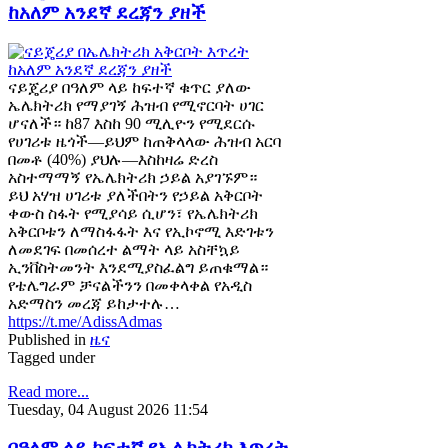
ከአለም አንደኛ ደረጃን ያዘች
ናይጄሪያ በዓለም ላይ ከፍተኛ ቁጥር ያለው
ኤሌክትሪክ የማያገኝ ሕዝብ የሚኖርባት ሀገር
ሆናለች። ከ87 እስከ 90 ሚሊዮን የሚደርሱ
የሀገሪቱ ዜጎች—ይህም ከጠቅላላው ሕዝብ አርባ
በመቶ (40%) ያህሉ—እስከዛሬ ድረስ
አስተማማኝ የኤሌክትሪክ ኃይል አያገኙም።
ይህ አሃዝ ሀገሪቱ ያለችበትን የኃይል አቅርቦት
ቀውስ ስፋት የሚያሳይ ሲሆን፣ የኤሌክትሪክ
አቅርቦቱን ለማስፋፋት እና የኢኮኖሚ እድገቱን
ለመደገፍ በመሰረተ ልማት ላይ አስቸኳይ
ኢንቨስትመንት እንደሚያስፈልግ ይጠቁማል።
የቴሌግራም ቻናልችንን በመቀላቀል የአዲስ
አድማስን መረጃ ይከታተሉ…
https://t.me/AdissAdmas
Published in
ዜና
Tagged under
Read more...
Tuesday, 04 August 2026 11:54
በዓለም ላይ ከፍተኛ የኤሌክትሪክ እጥረት