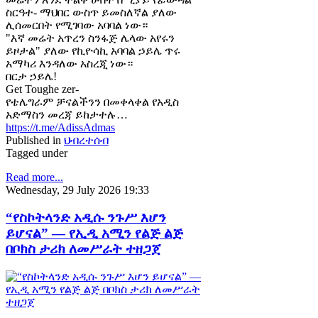
ስርዓተ- ማህበር ውስጥ ይመስለኛል ያለው
ሊሰመርበት የሚገባው አባባል ነው።
"እኛ መሬት አጥረን ስንፋጅ ሌላው አየሩን
ይዞታል" ያለው የኪዮሳኪ አባባል ኃይሌ ጥሩ
አማካሪ እንዳለው አስረጂ ነው።
በርታ ኃይሌ!
Get Toughe zer-
የቴሌግራም ቻናልችንን በመቀላቀል የአዲስ
አድማስን መረጃ ይከታተሉ…
https://t.me/AdissAdmas
Published in
ህብረተሰብ
Tagged under
Read more...
Wednesday, 29 July 2026 19:33
“የስኮትላንድ አዲሱ ንጉሥ እሆን
ይሆናል” — የኢዲ አሚን የልጅ ልጅ
በቦክስ ታሪክ ለመሥራት ተዘጋጀ