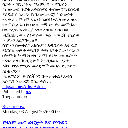
ስጋት ምክንያት ተማሪዎቹና መምህራኑ
የዝውውር ጥያቄ አቅርበዋል ተብሎ በማህበራዊ
ሚዲያ ሲሰራጭ የነበረው መረጃ "ከእውነት
የራቀ እና ምንም አይነት መነሻ የሌለው ፈጠራ
ነው" ሲል አስተባበለ። ተማሪዎችና መምህራን
ባልተረጋገጠ መረጃ እንዳይሸበሩ ያሳሰበው
ዩኒቨርሲቲው፣ የተወራው ወሬ መሠረት የሌለው
መሆኑን አረጋግጧል።
ሰሞኑን በመቀለ፣ አክሱም፣ አዲግራት እና ራያ
ዩኒቨርሲቲዎች የሚገኙ ተማሪዎችና መምህራን
በትምህርት ሚኒስቴር አማካይነት ወደ ሌሎች
የአገሪቱ ዩኒቨርሲቲዎች እንዲዛወሩ ጥያቄ
አቅርበዋል የሚሉ መረጃዎች መሰራጨታቸው
አይዘነጋም፡፡
የቴሌግራም ቻናልችንን በመቀላቀል የአዲስ
አድማስን መረጃ ይከታተሉ…
https://t.me/AdissAdmas
Published in
ዜና
Tagged under
Read more...
Monday, 03 August 2026 00:00
የዓለም ጤና ድርጅት እና የጎንደር