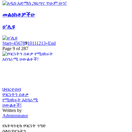
መልዕክቶቻችሁ
ሀ’ሊዩ
Start
«
4
5
6
7
8
9
10
11
12
13
»
End
Page 9 of 287
ህብረተሰብ
የባርነትን ሰቆቃ
የሚዘክሩት አስገራሚ
ሀውልቶች!
Written by
Administrator
የአትላንቲክ የባርነት ንግድ
ሰለባ የሆኑትን