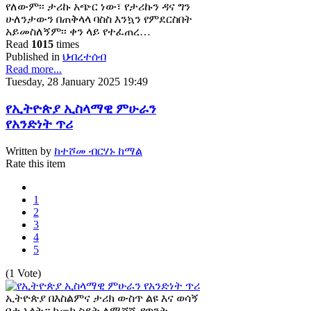
የለውም፡፡ ታሪኩ አጭር ነው፣ የታሪኩን ዳና ግን
ሁለንታውን በጠቅላላ ባስስ እንኳን የምደርስበት
አይመስለኝም፡፡ ቀን ላይ የተፈጠረ…
Read
1015
times
Published in
ህብረተሰብ
Read more...
Tuesday, 28 January 2025 19:49
የኢትዮጵያ ኢስላማዊ ምሁራን
የአንድነት ጥሪ
Written by
ከተሾመ ብርሃኑ ከማል
Rate this item
1
2
3
4
5
(1 Vote)
ኢትዮጵያ በእስልምና ታሪክ ውስጥ ልዩ እና ወሳኝ
ቦታ አላት። ከመካ ስደት ለሚሸሹ የጥንት