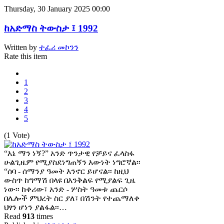
Thursday, 30 January 2025 00:00
ከአድማስ ትውስታ ፤ 1992
Written by
ተፈሪ መኮንን
Rate this item
1
2
3
4
5
(1 Vote)
“እኔ ማን ነኝ?” አንድ ጥንታዊ የቻይና ፈላስፋ
ሁልጊዜም የሚያስደነግጠኝን እውነት ነግሮኛል፡፡
“ሰባ - ሰማንያ ዓመት እንኖር ይሆናል፡፡ ከዚህ
ውስጥ ከግማሽ በላዩ በእንቅልፍ የሚያልፍ ጊዜ
ነው፡፡ ከቀሪው፣ አንድ - ሦስት ዓመቱ ጨርሶ
በሌሎች ምህረት ስር ያለ፣ በሽንት የተጨማለቀ
ህፃን ሆነን ያልፋል፡፡…
Read
913
times