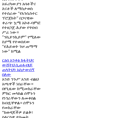
አፍሪካውያን አባቶችና
እናቶች ለማስታወስ
የተሰራው "የአንሴስተር
ፕሮጀክት" በጋናዊው
ቀራጭ ኳሜ አኮቶ-ባምፎ
የተዘጋጀ ሕያው የጥበብ
ሥራ ነው።
"ንኪይንኪይም" የሚለው
ስያሜ የተወሰደው
"የሕይወት ጉዞ ጠማማ
ነው" ከሚል
ርዕሰ አንቀፅ
ክፋትህና
ውሸትህ ሲጠፋብህ፤
ጠላትህን አስታውሰኝ
በለው
አንድ ንጉሥ አንድ ብልህ
አጫዋች ነበራቸው።
በየጊዜው ከሚመክራቸው
ምክር መካከል ሰሞኑን
የነገራቸውን ለመቀበል
ከብዷቸዋል። ሰሞኑን
የመከራቸው
“ከወዳጆችዎ ይልቅ፣
ስለርስዎ ድክመት