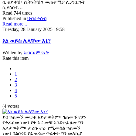
ሲጠይቁሽ፣ ሴትነትሽን መጠቀሚያ ሊያደርጉት
ሲያስቡ፣…
Read
744
times
Published in
ህብረተሰብ
Read more...
Tuesday, 28 January 2025 19:58
እኔ ወይስ ሌላኛው እኔ?
Written by
አብርሀም ገነት
Rate this item
1
2
3
4
5
(4 votes)
ይሄ ገጠመኝ መቼቱ አይታወቅም፡፡ ገጠመኙ የሆነ
የተፈፀመ ነው፣ የት እና መቼ እንደተፈፀመ ግን
አይታወቅም፡፡ ታሪኩ ተራ የሚመስል ገጠመኝ
ነው፣ በልቦናዬ የፈጠረው ጥልቀት ግን መለኪያ