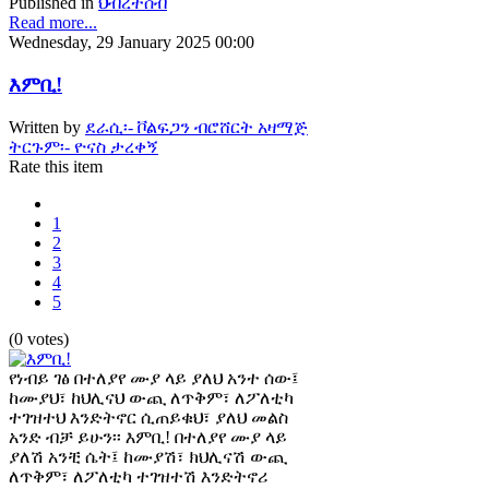
Published in
ህብረተሰብ
Read more...
Wednesday, 29 January 2025 00:00
እምቢ!
Written by
ደራሲ፡- ቮልፍጋን ብሮሸርት አዛማጅ
ትርጉም፡- ዮናስ ታረቀኝ
Rate this item
1
2
3
4
5
(0 votes)
የነብይ ገፅ በተለያየ ሙያ ላይ ያለህ አንተ ሰው፤
ከሙያህ፣ ከህሊናህ ውጪ ለጥቅም፣ ለፖለቲካ
ተገዝተህ እንድትኖር ሲጠይቁህ፣ ያለህ መልስ
አንድ ብቻ ይሁን፡፡ እምቢ! በተለያየ ሙያ ላይ
ያለሽ አንቺ ሴት፤ ከሙያሽ፣ ክህሊናሽ ውጪ
ለጥቅም፣ ለፖለቲካ ተገዝተሽ እንድትኖሪ