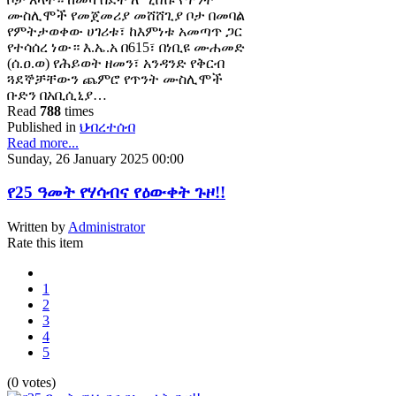
ሙስሊሞች የመጀመሪያ መሸሸጊያ ቦታ በመባል
የምትታወቀው ሀገሪቱ፣ ከእምነቱ አመጣጥ ጋር
የተሳሰረ ነው። እ.ኤ.አ በ615፣ በነቢዩ ሙሐመድ
(ሰ.ዐ.ወ) የሕይወት ዘመን፣ አንዳንድ የቅርብ
ጓደኞቻቸውን ጨምሮ የጥንት ሙስሊሞች
ቡድን በአቢሲኒያ…
Read
788
times
Published in
ህብረተሰብ
Read more...
Sunday, 26 January 2025 00:00
የ25 ዓመት የሃሳብና የዕውቀት ጉዞ!!
Written by
Administrator
Rate this item
1
2
3
4
5
(0 votes)