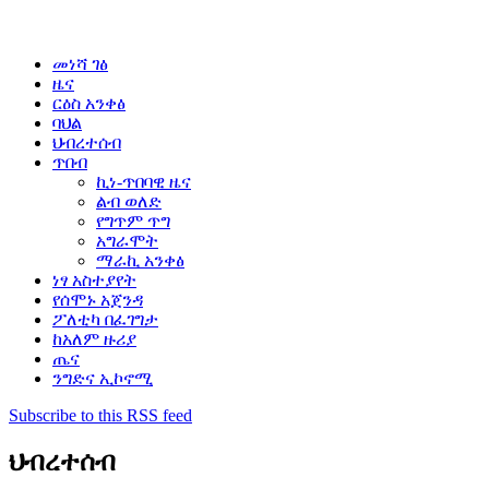
መነሻ ገፅ
ዜና
ርዕስ አንቀፅ
ባህል
ህብረተሰብ
ጥበብ
ኪነ-ጥበባዊ ዜና
ልብ ወለድ
የግጥም ጥግ
አግራሞት
ማራኪ አንቀፅ
ነፃ አስተያየት
የሰሞኑ አጀንዳ
ፖለቲካ በፈገግታ
ከአለም ዙሪያ
ጤና
ንግድና ኢኮኖሚ
Subscribe to this RSS feed
ህብረተሰብ