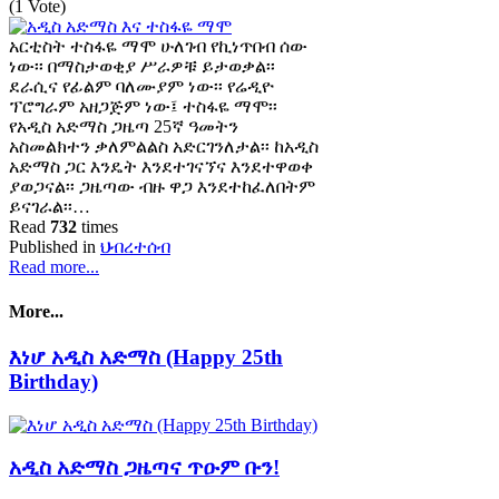
(1 Vote)
አርቲስት ተስፋዬ ማሞ ሁለገብ የኪነጥበብ ሰው
ነው፡፡ በማስታወቂያ ሥራዎቹ ይታወቃል፡፡
ደራሲና የፊልም ባለሙያም ነው፡፡ የሬዲዮ
ፕሮግራም አዘጋጅም ነው፤ ተስፋዬ ማሞ፡፡
የአዲስ አድማስ ጋዜጣ 25ኛ ዓመትን
አስመልክተን ቃለምልልስ አድርገንለታል፡፡ ከአዲስ
አድማስ ጋር እንዴት እንደተገናኘና እንደተዋወቀ
ያወጋናል፡፡ ጋዜጣው ብዙ ዋጋ እንደተከፈለበትም
ይናገራል፡፡…
Read
732
times
Published in
ህብረተሰብ
Read more...
More...
እነሆ አዲስ አድማስ (Happy 25th
Birthday)
አዲስ አድማስ ጋዜጣና ጥዑም ቡን!