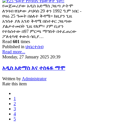
የመጀመሪያው አዲስ አድማስ ጋዜጣ ታትሞ
ለንባብ የበቃው ታህሳስ 29 ቀን 1992 ዓ.ም ነበር -
የዛሬ 25 ዓመት በዕለተ ቅዳሜ፡፡ ከዚያን ጊዜ
አንስቶ ያለ አንድ ቅዳሜ በስተቀር ጋዜጣው
ያልታተመበት ጊዜ የለም፡፡ ያም ቢሆን
የተከሰተው በ97 ምርጫ ማግስት በተፈጠረው
ፖለቲካዊ ቀውስ ሳቢያ…
Read
601
times
Published in
ህብረተሰብ
Read more...
Monday, 27 January 2025 20:39
አዲስ አድማስ እና ተስፋዬ ማሞ
Written by
Administrator
Rate this item
1
2
3
4
5