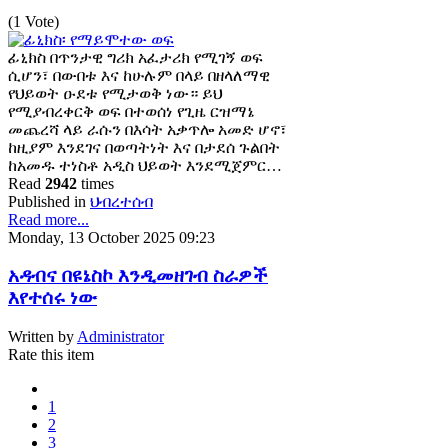
(1 Vote)
ፊኒክስ በጥንታዊ ግሪክ አፈታሪክ የሚገኝ ወፍ
ሲሆን፣ በውበቱ እና ከሁሉም በላይ በዘላለማዊ
የህይወት ዑደቱ የሚታወቅ ነው። ይህ
የሚያብረቀርቅ ወፍ በተወሰነ የጊዜ ርዝማኔ
መጨረሻ ላይ ራሱን በእሳት አቃጥሎ አመድ ሆኖ፣
ከዚያም እንደገና በወጣትነት እና በታደሰ ጉልበት
ከአመዱ ተነስቶ አዲስ ህይወት እንደሚጀምር…
Read
2942
times
Published in
ህብረተሰብ
Read more...
Monday, 13 October 2025 09:23
አዳብና በዩኔስኮ እንዲመዘገብ ስራዎች
እየተሰሩ ነው
Written by
Administrator
Rate this item
1
2
3