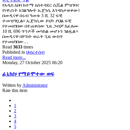
የአዲስ አበባ ከተማ አስተዳደር ሲቪል ምዝገባና
የነዋሪነት አገልግሎት ኤጀንሲ እንዳስታወቀው፤
በመዲናዋ በሩብ ዓመቱ 3 ሺ 32 ፍቺ
ተመዝግቧል፡፡ ኤጀንሲው ይህን ያህል ፍቺ
የተመዘገበው በተጠቀሰው ጊዜ ጋብቻ ከፈጸሙ
10 ሺ 696 ጥንዶች መካከል መሆኑን ገልጿል።
በመዲናዋ በሦስት ወራት ጊዜ ውስጥ
የተመዘገበው…
Read
3633
times
Published in
ህብረተሰብ
Read more...
Monday, 27 October 2025 06:20
ፊኒክስ፡ የማይሞተው ወፍ
Written by
Administrator
Rate this item
1
2
3
4
5