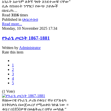
አገራት አሁንም ለቅኝ ግዛት እንደተመቹ ናቸው"
ሲሉ የሰነዘሩት ንግግር፤ የውጭ ኃይሎች
በአፍሪካ…
Read
3116
times
Published in
ህብረተሰብ
Read more...
Monday, 10 November 2025 17:34
የጉራጌ ጦርነት 1867-1881
Written by
Administrator
Rate this item
1
2
3
4
5
(1 Vote)
#በዘመናዊ የጉራጌ ታሪክ የቀቤና ቸሀ የፖለቲካ
እንቅስቃሴ በመጀመሪያ የሚጠቀስ ገድል ነው ።
ቀቤና በ1850ዎቹ በወልቅጤና በቸሀ መካከል “