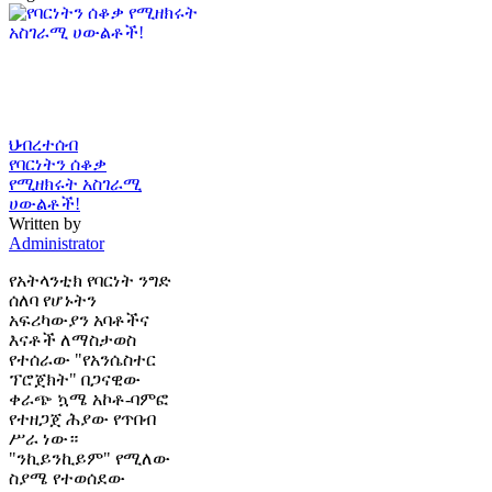
ህብረተሰብ
የባርነትን ሰቆቃ
የሚዘክሩት አስገራሚ
ሀውልቶች!
Written by
Administrator
የአትላንቲክ የባርነት ንግድ
ሰለባ የሆኑትን
አፍሪካውያን አባቶችና
እናቶች ለማስታወስ
የተሰራው "የአንሴስተር
ፕሮጀክት" በጋናዊው
ቀራጭ ኳሜ አኮቶ-ባምፎ
የተዘጋጀ ሕያው የጥበብ
ሥራ ነው።
"ንኪይንኪይም" የሚለው
ስያሜ የተወሰደው