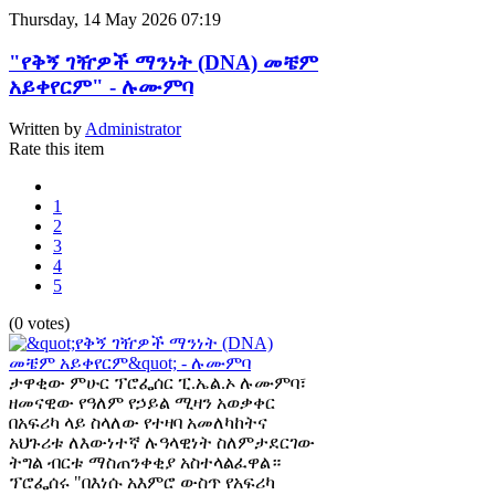
Thursday, 14 May 2026 07:19
"የቅኝ ገዥዎች ማንነት (DNA) መቼም
አይቀየርም" - ሉሙምባ
Written by
Administrator
Rate this item
1
2
3
4
5
(0 votes)
ታዋቂው ምሁር ፕሮፌሰር ፒ.ኤል.ኦ ሉሙምባ፣
ዘመናዊው የዓለም የኃይል ሚዛን አወቃቀር
በአፍሪካ ላይ ስላለው የተዛባ አመለካከትና
አህጉሪቱ ለእውነተኛ ሉዓላዊነት ስለምታደርገው
ትግል ብርቱ ማስጠንቀቂያ አስተላልፈዋል።
ፕሮፌሰሩ "በእነሱ አእምሮ ውስጥ የአፍሪካ