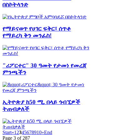
በስኮትላንድ
የማይናወጥ የሀገር ፍቅር፣ ሰጥቶ
የማይረካ ቅን መንፈስ!
"ሪፖርተር" 30 ዓመት የታመነ የመረጃ
ምንጫችን
ኢትዮጵያ ከ50 ሚ. በላይ ጎብኚዎች
ትጠብቃለች
Start
«
1
2
3
4
5
6
7
8
9
10
»
End
Page 3 of 287