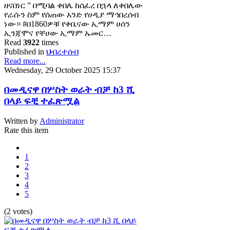
ዘናበነር ” በሚባል ቀበሌ ከሰፈረ በኋላ ለቀበሌው
የራሱን ስም የሰጠው አንድ የሀዲያ ማኅበረሰብ
ነው። #በ1860ዎቹ የቀቤናው ኢማም ሀሰን
ኢንጃሞና የቸሀው ኢማም ኡመር…
Read
3922
times
Published in
ህብረተሰብ
Read more...
Wednesday, 29 October 2025 15:37
በመዲናዋ በሦስት ወራት ብቻ ከ3 ሺ
በላይ ፍቺ ተፈጽሟል
Written by
Administrator
Rate this item
1
2
3
4
5
(2 votes)