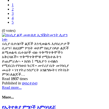
1
2
3
4
5
(0 votes)
ሩሲያ ቤተሰቦች ልጆች እንዲወልዱ እያበረታታች
ሲሆን፤ ለዚህም ሦስት ወይም ከዚያ በላይ ልጆች
ለሚወልዱ ቤተሰቦች ብዙ ጥቅማጥቅሞችን
አቅርባለች፡፡ ጥቅማጥቅሞቹ የሚከተሉትን
ይጨምራሉ፡- • እስከ 1 ሚሊዮን ሩብልስ
የሚደርስ የገንዘብ ጉርሻ • መኖሪያ ቤት መገንቢያ
መሬት • ነፃ የትራንስፖርት አገልግሎትና የት/ቤት
ምገባ ለልጆች…
Read
1937
times
Published in
ህብረተሰብ
Read more...
More...
የኢትዮጵያ ምግቦች አምባሳደሯ