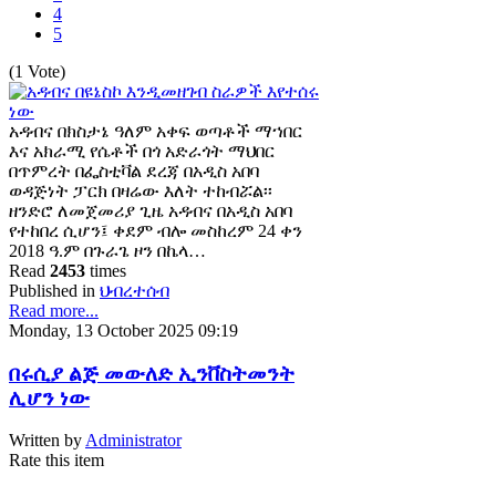
4
5
(1 Vote)
አዳብና በክስታኔ ዓለም አቀፍ ወጣቶች ማኀበር
እና አክራሚ የሴቶች በጎ አድራጎት ማህበር
በጥምረት በፌስቲቫል ደረጃ በአዲስ አበባ
ወዳጅነት ፓርክ በዛሬው እለት ተከብሯል፡፡
ዘንድሮ ለመጀመሪያ ጊዜ አዳብና በአዲስ አበባ
የተከበረ ሲሆን፤ ቀደም ብሎ መስከረም 24 ቀን
2018 ዓ.ም በጉራጌ ዞን በኬላ…
Read
2453
times
Published in
ህብረተሰብ
Read more...
Monday, 13 October 2025 09:19
በሩሲያ ልጅ መውለድ ኢንቨስትመንት
ሊሆን ነው
Written by
Administrator
Rate this item