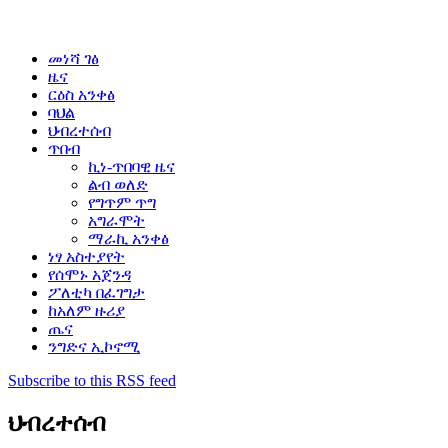
መነሻ ገፅ
ዜና
ርዕስ አንቀፅ
ባህል
ህብረተሰብ
ጥበብ
ኪነ-ጥበባዊ ዜና
ልብ ወለድ
የግጥም ጥግ
አግራሞት
ማራኪ አንቀፅ
ነፃ አስተያየት
የሰሞኑ አጀንዳ
ፖለቲካ በፈገግታ
ከአለም ዙሪያ
ጤና
ንግድና ኢኮኖሚ
Subscribe to this RSS feed
ህብረተሰብ