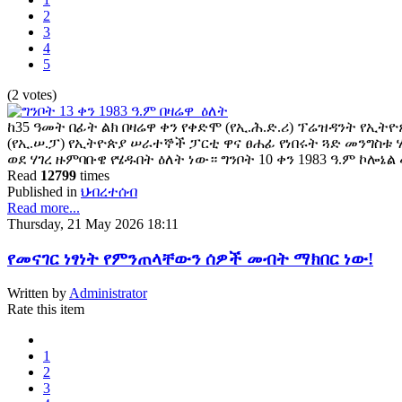
2
3
4
5
(2 votes)
ከ35 ዓመት በፊት ልክ በዛሬዋ ቀን የቀድሞ (የኢ.ሕ.ድ.ሪ) ፕሬዝዳንት የኢ
(የኢ.ሠ.ፓ) የኢትዮጵያ ሠራተኞች ፓርቲ ዋና ፀሐፊ የነበሩት ጓድ መንግስቱ 
ወደ ሃገረ ዙምባቡዌ የሄዱበት ዕለት ነው። ግንቦት 10 ቀን 1983 ዓ.ም ኮሎ
Read
12799
times
Published in
ህብረተሰብ
Read more...
Thursday, 21 May 2026 18:11
የመናገር ነፃነት የምንጠላቸውን ሰዎች መብት ማክበር ነው!
Written by
Administrator
Rate this item
1
2
3