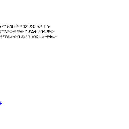
ም አስቡት። በምድር ላይ ያሉ
ች የማይወዷቸውና ያልተቀበሏቸው
ሞ የማይታሰብ ይሆን ነበር። ታዋቂው
ሩ