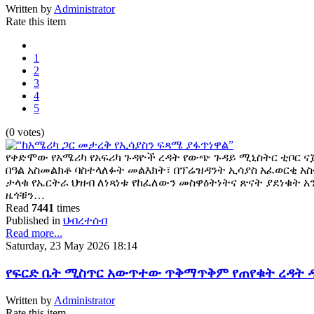
Written by
Administrator
Rate this item
1
2
3
4
5
(0 votes)
የቀድሞው የአሜሪካ የአፍሪካ ጉዳዮች ረዳት የውጭ ጉዳይ ሚኒስትር ቲቦር ናጅ
በዓል አስመልክቶ ባስተላለፉት መልእክት፣ በፕሬዝዳንት ኢሳያስ አፈወርቂ አስ
ታላቁ የኤርትራ ህዝብ ለነጻነቱ የከፈለውን መስዋዕትነትና ጽናት ያደነቁት 
ዜጎቹን…
Read
7441
times
Published in
ህብረተሰብ
Read more...
Saturday, 23 May 2026 18:14
የፍርድ ቤት ሚስጥር አውጥተው ጥቅማጥቅም የጠየቁት ረዳት ዳ
Written by
Administrator
Rate this item