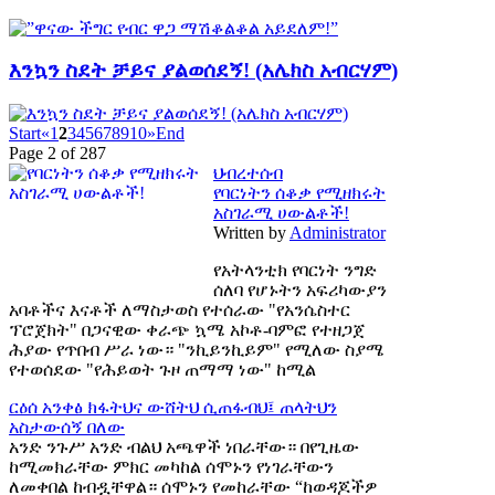
እንኳን ስደት ቻይና ያልወሰደኝ! (አሌክስ አብርሃም)
Start
«
1
2
3
4
5
6
7
8
9
10
»
End
Page 2 of 287
ህብረተሰብ
የባርነትን ሰቆቃ የሚዘክሩት
አስገራሚ ሀውልቶች!
Written by
Administrator
የአትላንቲክ የባርነት ንግድ
ሰለባ የሆኑትን አፍሪካውያን
አባቶችና እናቶች ለማስታወስ የተሰራው "የአንሴስተር
ፕሮጀክት" በጋናዊው ቀራጭ ኳሜ አኮቶ-ባምፎ የተዘጋጀ
ሕያው የጥበብ ሥራ ነው። "ንኪይንኪይም" የሚለው ስያሜ
የተወሰደው "የሕይወት ጉዞ ጠማማ ነው" ከሚል
ርዕሰ አንቀፅ
ክፋትህና ውሸትህ ሲጠፋብህ፤ ጠላትህን
አስታውሰኝ በለው
አንድ ንጉሥ አንድ ብልህ አጫዋች ነበራቸው። በየጊዜው
ከሚመክራቸው ምክር መካከል ሰሞኑን የነገራቸውን
ለመቀበል ከብዷቸዋል። ሰሞኑን የመከራቸው “ከወዳጆችዎ