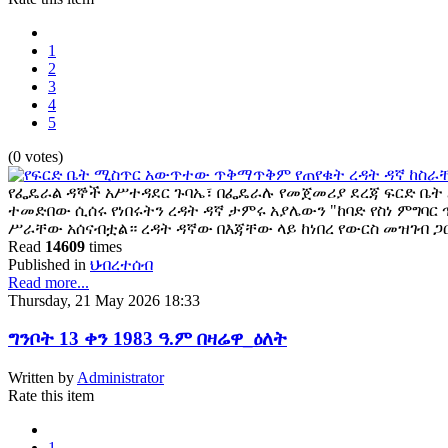
1
2
3
4
5
(0 votes)
የፌዴራል ዳኞች አሥተዳደር ጉባኤ፣ በፌዴራሉ የመጀመሪያ ደረጃ ፍርድ ቤት
ተመድበው ሲሰሩ የነበሩትን ረዳት ዳኛ ታምሩ አያሌውን "ከባድ የስነ ምግባር
ሥራቸው አሰናብቷል። ረዳት ዳኛው በእጃቸው ላይ ከነበረ የውርስ መዝገብ ጋ
Read
14609
times
Published in
ህብረተሰብ
Read more...
Thursday, 21 May 2026 18:33
ግንቦት 13 ቀን 1983 ዓ.ም በዛሬዋ_ዕለት
Written by
Administrator
Rate this item
1