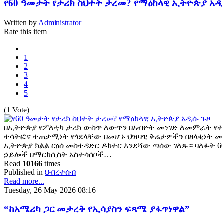
የ60 ዓመታት የታሪክ ስህተት ታረመ? የማዕከላዊ ኢትዮጵያ አዲ
Written by
Administrator
Rate this item
1
2
3
4
5
(1 Vote)
በኢትዮጵያ የፖለቲካ ታሪክ ውስጥ ለውጥን በአብዮት መንገድ ለመምራት የተ
ተሳትፎና ተጠቃሚነት የጎደላቸው በመሆኑ ህዝባዊ ቅሬታዎችን በዘላቂነት 
ኢትዮጵያ ክልል ርዕሰ መስተዳድር ዶክተር እንደሻው ጣሰው ገለጹ። ባለፉት 60
ኃይሎች በማርክሲስት አስተሳሰቦች…
Read
10166
times
Published in
ህብረተሰብ
Read more...
Tuesday, 26 May 2026 08:16
“ከአሜሪካ ጋር መታረቅ የኢሳያስን ፍጻሜ ያፋጥነዋል”