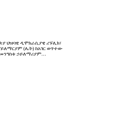
ትዮጵያ ህዝባዊ ዲሞክራሲያዊ ሪፑሊክ፣
ሃይለማርያም (ሌ/ኮ) ከአገር ወጥተው
ኔል መንግስቱ ኃይለማሪያም…