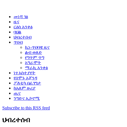
መነሻ ገፅ
ዜና
ርዕስ አንቀፅ
ባህል
ህብረተሰብ
ጥበብ
ኪነ-ጥበባዊ ዜና
ልብ ወለድ
የግጥም ጥግ
አግራሞት
ማራኪ አንቀፅ
ነፃ አስተያየት
የሰሞኑ አጀንዳ
ፖለቲካ በፈገግታ
ከአለም ዙሪያ
ጤና
ንግድና ኢኮኖሚ
Subscribe to this RSS feed
ህብረተሰብ