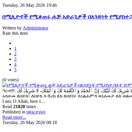
Tuesday, 26 May 2026 19:46
በሚሊዮኖች የሚቆጠሩ ሐጅ አድራጊዎች በአንድነት የሚያስተ
Written by
Administrator
Rate this item
1
2
3
4
5
(0 votes)
ዓረብኛ: لَبَّيْكَ ٱللَّٰهُمَّ لَبَّيْكَ، لَبَّيْكَ لَا شَرِيكَ لَكَ لَبَّيْكَ، إِنَّ ٱلْحَمْدَ وَٱلنِّعْمَةَ لَكَ وَٱلْمُلْكَ، لَا شَرِيكَ لَكَ ለበይክ
አላሁመ ለበይክ፣ ለበይክ ላ ሸሪከ ለክ ለበይክ፣ እነልሐምዳ ወኒዕመታ ለከ ወልሙልክ 
I am, O Allah, here I…
Read
21828
times
Published in
ህብረተሰብ
Read more...
Tuesday, 26 May 2026 08:18