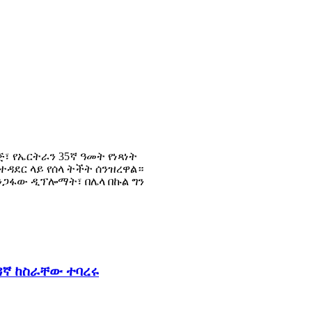
፣ የኤርትራን 35ኛ ዓመት የነጻነት
ተዳደር ላይ የሰላ ትችት ሰንዝረዋል።
አንጋፋው ዲፕሎማት፣ በሌላ በኩል ግን
ኛ ከስራቸው ተባረሩ