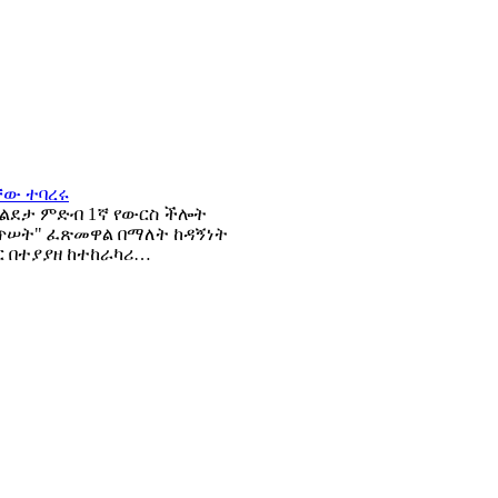
 ልደታ ምድብ 1ኛ የውርስ ችሎት
 ጥሠት" ፈጽመዋል በማለት ከዳኝነት
ር በተያያዘ ከተከራካሪ…