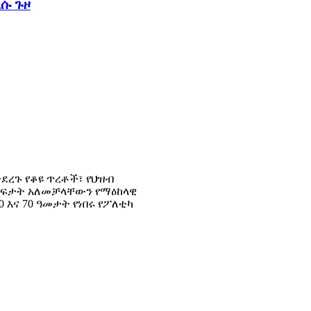
ሱ ጉዞ
ደረጉ የቆዩ ጥረቶች፣ የህዝብ
መፍታት አለመቻላቸውን የማዕከላዊ
 እና 70 ዓመታት የነበሩ የፖለቲካ