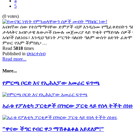
4
5
(0 votes)
አብዛኛው ሰው የተስማማባቸው ድምፆች ብቻ እንዲሰሙ የሚፈቀድበትን ዓለ
ታላላቅና አብዮታዊ ለውጦች በሙሉ መጀመሪያ ላይ ጥቂት የማይባሉ ሰዎ
አሳቦች ስለነበሩ፣ እንዲህ ዓይነት ሥርዓት ባለበት ዓለም ውስጥ ዕድገት ፈጽ
ምሁር ኖአም ቾምስኪ፦…
Read
5818
times
Published in
ህብረተሰብ
Read more...
More...
የምርጫ ቦርድ እና የኢሕአፓው አመራር ፍጥጫ
አራቱ የፖለቲካ ፓርቲዎች በገዢው ፓርቲ ላይ የሰላ ትችት ሰነዘ
”ዋናው ችግር የብር ዋጋ ማሽቆልቆል አይደለም!”