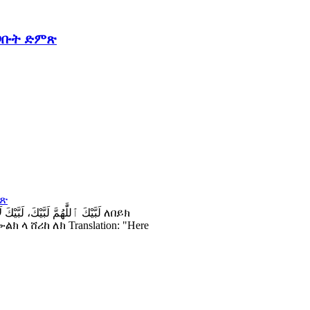
ጋቡት ድምጽ
ላ ሸሪከ ለክ Translation: "Here