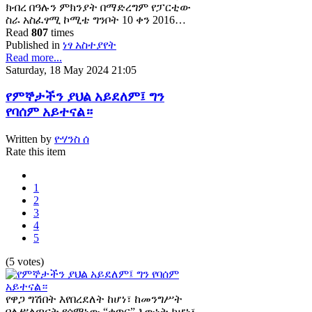
ክብረ በዓሉን ምክንያት በማድረግም የፓርቲው
ስራ አስፈፃሚ ኮሚቴ ግንቦት 10 ቀን 2016…
Read
807
times
Published in
ነፃ አስተያየት
Read more...
Saturday, 18 May 2024 21:05
የምኞታችን ያህል አይደለም፤ ግን
የባሰም አይተናል።
Written by
ዮሃንስ ሰ
Rate this item
1
2
3
4
5
(5 votes)
የዋጋ ግሽበት እየበረደለት ከሆነ፣ ከመንግሥት
ባለሥልጣናት የሰማነው “ቁጥር” እውነት ከሆነ፣