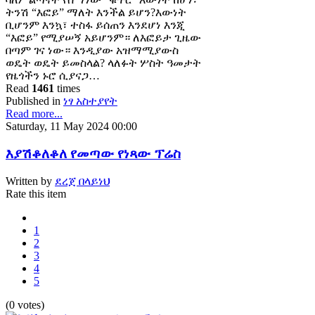
ትንሽ “እፎይ” ማለት እንችል ይሆን?እውነት
ቢሆንም እንኳ፣ ተስፋ ይሰጠን እንደሆነ እንጂ
“እፎይ” የሚያሠኝ አይሆንም። ለእፎይታ ጊዜው
በጣም ገና ነው። እንዲያው አዝማሚያውስ
ወዴት ወዴት ይመስላል? ላለፉት ሦስት ዓመታት
የዜጎችን ኑሮ ሲያናጋ…
Read
1461
times
Published in
ነፃ አስተያየት
Read more...
Saturday, 11 May 2024 00:00
እያሽቆለቆለ የመጣው የነጻው ፕሬስ
Written by
ደረጀ በላይነህ
Rate this item
1
2
3
4
5
(0 votes)