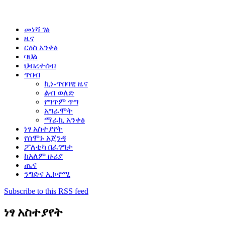
መነሻ ገፅ
ዜና
ርዕስ አንቀፅ
ባህል
ህብረተሰብ
ጥበብ
ኪነ-ጥበባዊ ዜና
ልብ ወለድ
የግጥም ጥግ
አግራሞት
ማራኪ አንቀፅ
ነፃ አስተያየት
የሰሞኑ አጀንዳ
ፖለቲካ በፈገግታ
ከአለም ዙሪያ
ጤና
ንግድና ኢኮኖሚ
Subscribe to this RSS feed
ነፃ አስተያየት