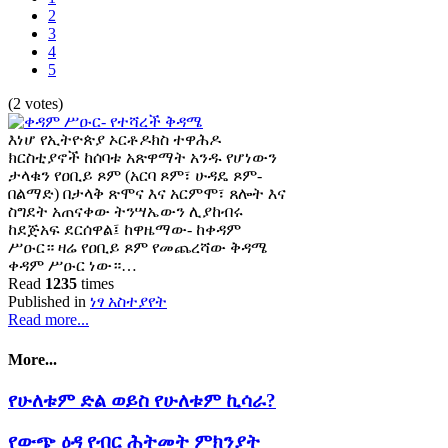
2
3
4
5
(2 votes)
እነሆ የኢትዮጵያ ኦርቶዶክስ ተዋሕዶ
ክርስቲያኖች ከሰባቱ አጽዋማት አንዱ የሆነውን
ታላቁን የዐቢይ ጾም (አርባ ጾም፣ ሁዳዴ ጾም-
በልማድ) በታላቅ ጽሞና እና አርምሞ፣ ጸሎት እና
ስግደት አጠናቀው ትንሣኤውን ሊያከብሩ
ከደጅአፍ ደርሰዋል፤ ከዋዜማው- ከቀዳም
ሥዑር። ዛሬ የዐቢይ ጾም የመጨረሻው ቅዳሜ
ቀዳም ሥዑር ነው።…
Read
1235
times
Published in
ነፃ አስተያየት
Read more...
More...
የሁለቱም ድል ወይስ የሁለቱም ኪሳራ?
የውጭ ዕዳ የብር ሕትመት ምክንያት