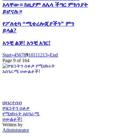
አላቸው። ከዚያም ለሌላ ችግር ምክንያት
ይሆናሉ።
የፖለቲካ “ሚቴረሎጂያችን” ምን
ይላል?
አንቺ ልጅ! አንቺ አገር!
Start
«
4
5
6
7
8
9
10
11
12
13
»
End
Page 9 of 164
ህብረተሰብ
የባርነትን ሰቆቃ
የሚዘክሩት አስገራሚ
ሀውልቶች!
Written by
Administrator