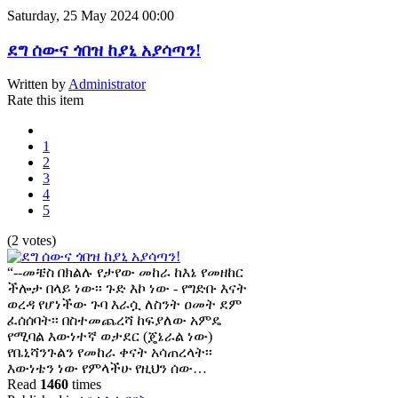
Saturday, 25 May 2024 00:00
ደግ ሰውና ጎበዝ ከያኒ አያሳጣን!
Written by
Administrator
Rate this item
1
2
3
4
5
(2 votes)
“--መቼስ በክልሉ የታየው መከራ ከእኔ የመዘከር
ችሎታ በላይ ነው፡፡ ጉድ እኮ ነው - የግድቡ እናት
ወረዳ የሆነችው ጉባ እራሷ ለስንት ዐመት ደም
ፈሰሰባት፡፡ በስተመጨረሻ ከፍያለው አምዴ
የሚባል እውነተኛ ወታደር (ጄኔራል ነው)
የቤኒሻንጉልን የመከራ ቀናት አሳጠረላት፡፡
እውነቴን ነው የምላችሁ የዚህን ሰው…
Read
1460
times