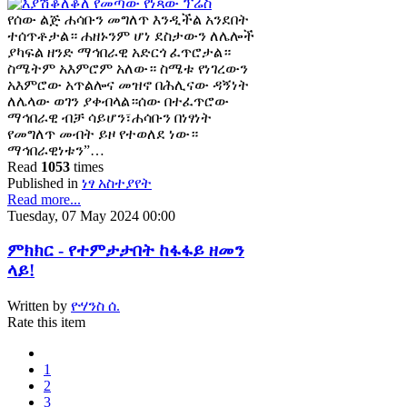
የሰው ልጅ ሐሳቡን መግለጥ እንዲችል አንደበት
ተሰጥቶታል። ሐዘኑንም ሆነ ደስታውን ለሌሎች
ያካፍል ዘንድ ማኅበራዊ አድርጎ ፈጥሮታል።
ስሜትም አእምሮም አለው። ስሜቱ የነገረውን
አእምሮው አጥልሎና መዝኖ በሕሊናው ዳኝነት
ለሌላው ወገን ያቀብላል።ሰው በተፈጥሮው
ማኅበራዊ ብቻ ሳይሆን፣ሐሳቡን በነፃነት
የመግለጥ መብት ይዞ የተወለደ ነው።
ማኅበራዊነቱን”…
Read
1053
times
Published in
ነፃ አስተያየት
Read more...
Tuesday, 07 May 2024 00:00
ምክክር - የተምታታበት ከፋፋይ ዘመን
ላይ!
Written by
ዮሃንስ ሰ.
Rate this item
1
2
3