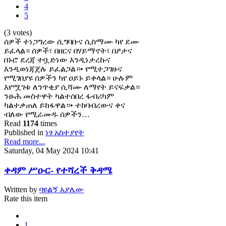
4
5
(3 votes)
ሰዎች ተነጋግረው ሲግባቡና ሲስማሙ ካየ ደሙ
ይፈላል። ሰዎች፣ በዘርና በሃይማኖት፣ በፆታና
በኑሮ ደረጃ ተቧድነው እንዲነታረኩና
እንዲወነጃጀሉ ይፈልጋል።• የሚተጋገዙና
የሚገበያዩ ሰዎችን ካየ ዐይኑ ይቀላል። ሁሉም
እየሟገቱ ለንጥቂያ ሲሻሙ ለማየት ይናፍቃል።
ንፁሕ መስተዋት ካልተሰበረ ፋብሪካም
ካልተቃጠለ ይከፋዋል።• ተከባብረውና ቀና
ብለው የሚራመዱ ሰዎችን…
Read
1174
times
Published in
ነፃ አስተያየት
Read more...
Saturday, 04 May 2024 10:41
ቀዳም ሥዑር- የተሻረች ቅዳሜ
Written by
ባዩልኝ አያሌው
Rate this item
1