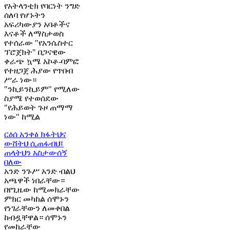
የአትላንቲክ የባርነት ንግድ
ሰለባ የሆኑትን
አፍሪካውያን አባቶችና
እናቶች ለማስታወስ
የተሰራው "የአንሴስተር
ፕሮጀክት" በጋናዊው
ቀራጭ ኳሜ አኮቶ-ባምፎ
የተዘጋጀ ሕያው የጥበብ
ሥራ ነው።
"ንኪይንኪይም" የሚለው
ስያሜ የተወሰደው
"የሕይወት ጉዞ ጠማማ
ነው" ከሚል
ርዕሰ አንቀፅ
ክፋትህና
ውሸትህ ሲጠፋብህ፤
ጠላትህን አስታውሰኝ
በለው
አንድ ንጉሥ አንድ ብልህ
አጫዋች ነበራቸው።
በየጊዜው ከሚመክራቸው
ምክር መካከል ሰሞኑን
የነገራቸውን ለመቀበል
ከብዷቸዋል። ሰሞኑን
የመከራቸው