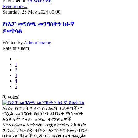
Published in
ነፃ አስተያየት
Read more...
Saturday, 25 May 2024 00:00
የነእፓ መግለጫ መንግስትን ክፉኛ
ይወቅሳል
Written by
Administrator
Rate this item
1
2
3
4
5
(0 votes)
አገሪቱ ከግጭትና ቀውስ አዙሪት አልወጣችም
ብሏል· መንግስት የዜጎችን ደህንነት ማስጠበቅ
አልቻለም ይላል· ጠንካራ ተፎካካሪዎች
እንዳይፈጠሩ እንቅፋት በዝቷልነፃነትና እኩልነት
ፓርቲ፤ የተመሰረተበትን የአምስተኛ አመት በዓል
በተለያዩ ኹነቶች ሲያከብር መሰንበቱን ገልጿል፡፡