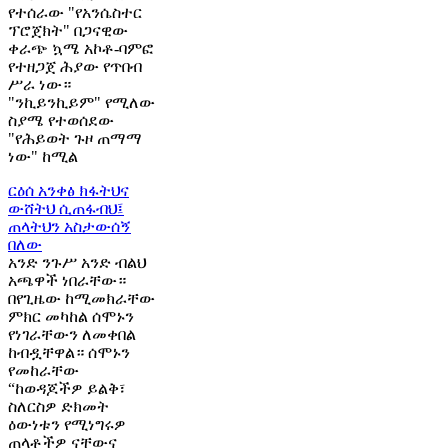
የተሰራው "የአንሴስተር
ፕሮጀክት" በጋናዊው
ቀራጭ ኳሜ አኮቶ-ባምፎ
የተዘጋጀ ሕያው የጥበብ
ሥራ ነው።
"ንኪይንኪይም" የሚለው
ስያሜ የተወሰደው
"የሕይወት ጉዞ ጠማማ
ነው" ከሚል
ርዕሰ አንቀፅ
ክፋትህና
ውሸትህ ሲጠፋብህ፤
ጠላትህን አስታውሰኝ
በለው
አንድ ንጉሥ አንድ ብልህ
አጫዋች ነበራቸው።
በየጊዜው ከሚመክራቸው
ምክር መካከል ሰሞኑን
የነገራቸውን ለመቀበል
ከብዷቸዋል። ሰሞኑን
የመከራቸው
“ከወዳጆችዎ ይልቅ፣
ስለርስዎ ድክመት
ዕውነቱን የሚነግሩዎ
ጠላቶችዎ ናቸውና