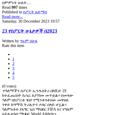
ስምምነት ሁለት…
Read
997
times
Published in
ስፖርት አድማስ
Read more...
Saturday, 30 December 2023 19:57
23 የስፖርት ሁኔታዎች በ2023
Written by
ግሩም ሰይፉ
Rate this item
1
2
3
4
5
(0 votes)
የዓለማችን ስፖርት ኢንዱስትሪ በኮቪድ 19
ከተፈጠረበት ኪሳራ እያገገመ መጥቷል። በመላው
ዓለም በስፖርቱ ገበያ የሚንቀሳቀሰው መዋዕለ
ንዋይ ከግማሽ ትሪሊዮን ዶላር በላይ ሆኗል።
ዓለምአቀፉ የእግር ኳስ ማህበር FIFA እና የዓለም
አትሌቲክስ ማህበር World Athletics