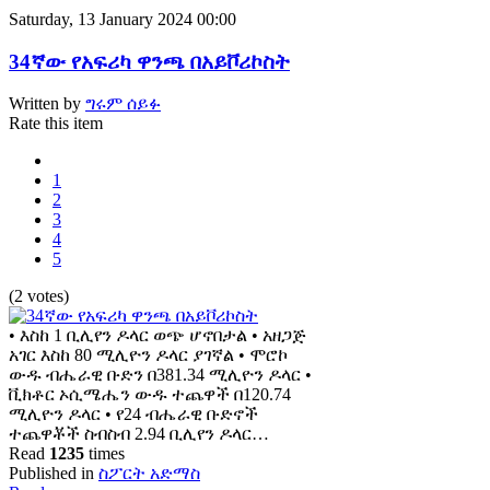
Saturday, 13 January 2024 00:00
34ኛው የአፍሪካ ዋንጫ በአይቮሪኮስት
Written by
ግሩም ሰይፉ
Rate this item
1
2
3
4
5
(2 votes)
• እስከ 1 ቢሊየን ዶላር ወጭ ሆኖበታል • አዘጋጅ
አገር እስከ 80 ሚሊዮን ዶላር ያገኛል • ሞሮኮ
ውዱ ብሔራዊ ቡድን በ381.34 ሚሊዮን ዶላር •
ቪክቶር ኦሲሜሔን ውዱ ተጨዋች በ120.74
ሚሊዮን ዶላር • የ24 ብሔራዊ ቡድኖች
ተጨዋቾች ስብስብ 2.94 ቢሊየን ዶላር…
Read
1235
times
Published in
ስፖርት አድማስ