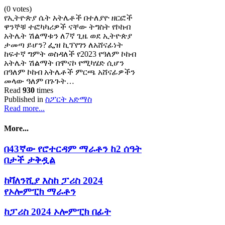
(0 votes)
የኢትዮጵያ ሴት አትሌቶች በተለያዮ ዘርፎች
ዋንኞቹ ተፎካካሪዎች ናቸው ትግስት የኮከብ
አትሌት ሽልማቱን ለ7ኛ ጊዜ ወደ ኢትዮጵያ
ታመጣ ይሆን? ፌዝ ኪፕየገን ለአሸናፊነት
ከፍተኛ ግምት ወስዳለች የ2023 የዓለም ኮከብ
አትሌት ሽልማት በሞናኮ የሚካሄድ ሲሆን
በዓለም ኮከብ አትሌቶች ምርጫ አሸናፊዎችን
መላው ዓለም በጉጉት…
Read
930
times
Published in
ስፖርት አድማስ
Read more...
More...
በ43ኛው የሮተርዳም ማራቶን ከ2 ሰዓት
በታች ታቅዷል
ከቫለንሺያ እስከ ፓሪስ 2024
የኦሎምፒክ ማራቶን
ከፓሪስ 2024 ኦሎምፒክ በፊት