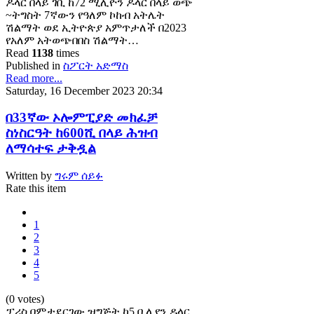
ዶላር በላይ ገቢ ከ72 ሚሊዮን ዶላር በላይ ወጭ
~ትግስት 7ኛውን የዓለም ኮከብ አትሌት
ሽልማት ወደ ኢትዮጵያ አምጥታለች በ2023
የአለም አትወጭበበስ ሽልማት…
Read
1138
times
Published in
ስፖርት አድማስ
Read more...
Saturday, 16 December 2023 20:34
በ33ኛው ኦሎምፒያድ መክፈቻ
ስነስርዓት ከ600ሺ በላይ ሕዝብ
ለማሳተፍ ታቅዷል
Written by
ግሩም ሰይፉ
Rate this item
1
2
3
4
5
(0 votes)
ፓሪስ በምታደርገው ዝግጅት ከ5 ቢሊየን ዶላር