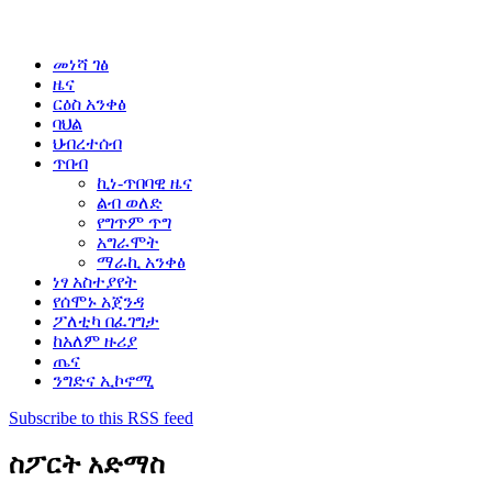
መነሻ ገፅ
ዜና
ርዕስ አንቀፅ
ባህል
ህብረተሰብ
ጥበብ
ኪነ-ጥበባዊ ዜና
ልብ ወለድ
የግጥም ጥግ
አግራሞት
ማራኪ አንቀፅ
ነፃ አስተያየት
የሰሞኑ አጀንዳ
ፖለቲካ በፈገግታ
ከአለም ዙሪያ
ጤና
ንግድና ኢኮኖሚ
Subscribe to this RSS feed
ስፖርት አድማስ