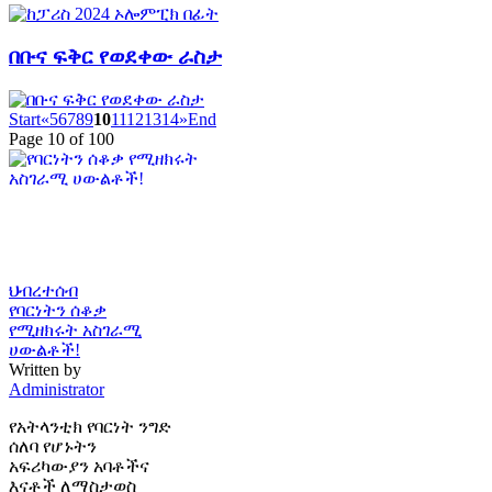
በቡና ፍቅር የወደቀው ራስታ
Start
«
5
6
7
8
9
10
11
12
13
14
»
End
Page 10 of 100
ህብረተሰብ
የባርነትን ሰቆቃ
የሚዘክሩት አስገራሚ
ሀውልቶች!
Written by
Administrator
የአትላንቲክ የባርነት ንግድ
ሰለባ የሆኑትን
አፍሪካውያን አባቶችና
እናቶች ለማስታወስ