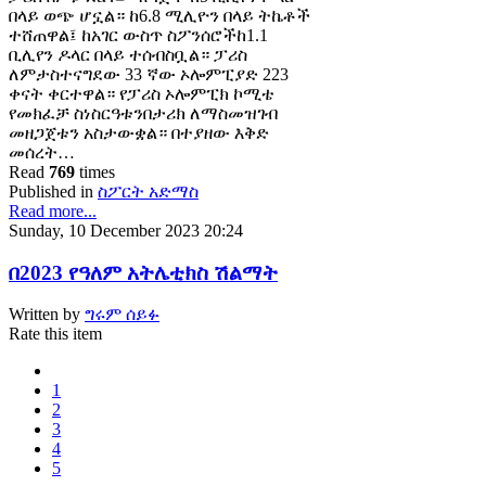
በላይ ወጭ ሆኗል። ከ6.8 ሚሊዮን በላይ ትኬቶች
ተሸጠዋል፤ ከአገር ውስጥ ስፖንሰሮችከ1.1
ቢሊየን ዶላር በላይ ተሰብስቧል። ፓሪስ
ለምታስተናግደው 33 ኛው ኦሎምፒያድ 223
ቀናት ቀርተዋል። የፓሪስ ኦሎምፒክ ኮሚቴ
የመክፈቻ ስነስርዓቱንበታሪክ ለማስመዝገብ
መዘጋጀቱን አስታውቋል። በተያዘው እቅድ
መሰረት…
Read
769
times
Published in
ስፖርት አድማስ
Read more...
Sunday, 10 December 2023 20:24
በ2023 የዓለም አትሌቲክስ ሽልማት
Written by
ግሩም ሰይፉ
Rate this item
1
2
3
4
5