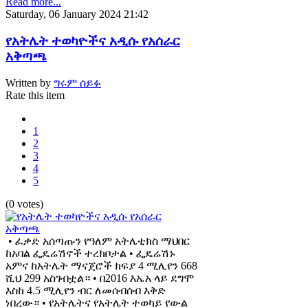
Read more...
Saturday, 06 January 2024 21:42
የአትሌት ተወካዮችና አዲሱ የአሰራር
አቅጣጫ
Written by
ግሩም ሰይፉ
Rate this item
1
2
3
4
5
(0 votes)
• ፈቃድ አሰጣጡን የዓለም አትሌቲክስ ማህበር
ከአባል ፌዴሬሽኖች ተረክቦታል • ፌዴሬሽኑ
አምና ከአትሌት ማናጀሮች ክፍያ 4 ሚሊየን 668
ሺህ 299 አስገብቷል። • በ2016 እኤአ ላይ ደግሞ
እስከ 4.5 ሚሊየን ብር ለመሰብሰብ እቅድ
ነበረው። • የአትሌትና የአትሌት ተወካይ የውል