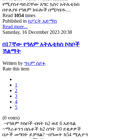
የሚያስተዳድሯቸው እግር ኳስና አትሌቲክስ
በተለያዩ የዓለም ክፍሎች በሚካሄዱ…
Read
1054
times
Published in
ስፖርት አድማስ
Read more...
Saturday, 16 December 2023 20:38
በ17ኛው የዓለም አትሌቲክስ ኮከቦች
ሽልማት
Written by
ግሩም ሰይፉ
Rate this item
1
2
3
4
5
(0 votes)
~የዓለም ኮከቦች ብዛት ከ2 ወደ 6 አድጓል
~ማራቶንን በሴቶች ከ2 ሰዓት 10 ደቂቃዎች
በታች መግባት ይቻላል? ~በዓመት ከ54 ሚሊዮን