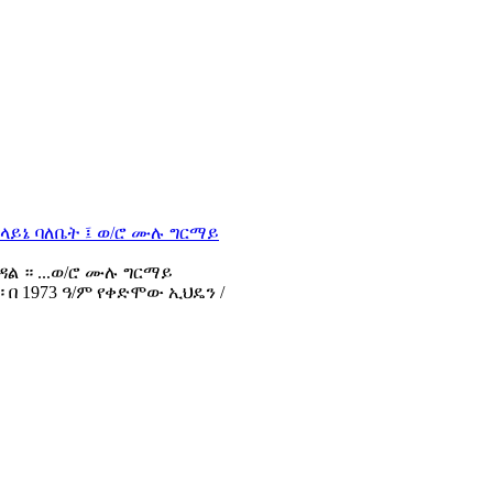
ዳል ። ...ወ/ሮ ሙሉ ግርማይ
በ 1973 ዓ/ም የቀድሞው ኢህዴን /