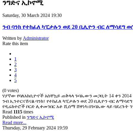
ንግድና ኢኮኖሚ
Saturday, 30 March 2024 19:30
ንብ ባንክ የተከፈለ ካፒታሉን ወደ 20 ቢሊዮን ብር ለማሳደግ ወ
Written by
Administrator
Rate this item
1
2
3
4
5
(0 votes)
ሃያኛው የባለአክሲዮኖች አስቸኳይ ጠቅላላ ጉባኤውን መጋቢት 14 ቀን 2014
ንብ ኢንተርናሽናል ባንክ፣ የተከፈለ ካፒታሉን ወደ 20 ቢሊዮን ብር ለማሳደግ 
የዲሬክተሮች ቦርድ ሊቀመንበር አቶ ሺሰማ ሸዋነካ በጉባኤው ላይ ባደረጉት ን
Read
1115
times
Published in
ንግድና ኢኮኖሚ
Read more...
Thursday, 29 February 2024 19:59