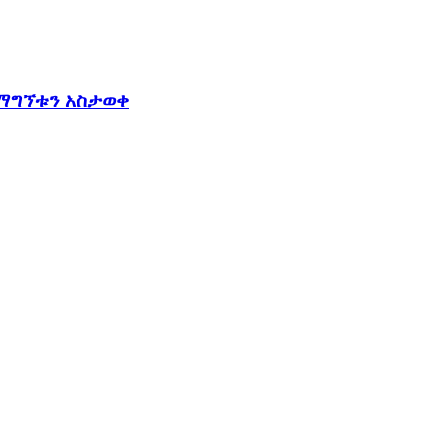
 ማግኘቱን አስታወቀ