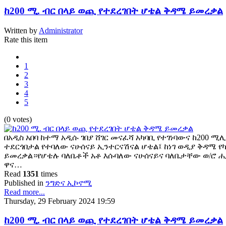
ከ200 ሚ. ብር በላይ ወጪ የተደረገበት ሆቴል ቅዳሜ ይመረቃል
Written by
Administrator
Rate this item
1
2
3
4
5
(0 votes)
በአዲስ አበባ ከተማ አዲሱ ገበያ ሸገር መናፈሻ አካባቢ የተገነባውና ከ200 ሚ
ተደርጎበታል የተባለው ናሁሰናይ ኢንተርናሽናል ሆቴል፤ ከነገ ወዲያ ቅዳሜ የካቲ
ይመረቃል።የሆቴሉ ባለቤቶች አቶ እሱባለው ናሁሰናይና ባለቤታቸው ወ/ሮ 
ዋና…
Read
1351
times
Published in
ንግድና ኢኮኖሚ
Read more...
Thursday, 29 February 2024 19:59
ከ200 ሚ. ብር በላይ ወጪ የተደረገበት ሆቴል ቅዳሜ ይመረቃል