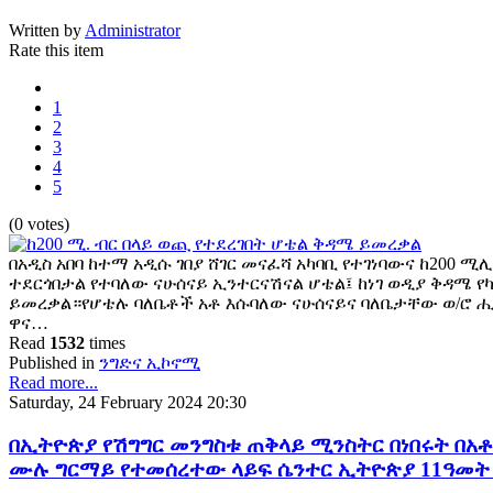
Written by
Administrator
Rate this item
1
2
3
4
5
(0 votes)
በአዲስ አበባ ከተማ አዲሱ ገበያ ሸገር መናፈሻ አካባቢ የተገነባውና ከ200 ሚ
ተደርጎበታል የተባለው ናሁሰናይ ኢንተርናሽናል ሆቴል፤ ከነገ ወዲያ ቅዳሜ የካቲ
ይመረቃል።የሆቴሉ ባለቤቶች አቶ እሱባለው ናሁሰናይና ባለቤታቸው ወ/ሮ 
ዋና…
Read
1532
times
Published in
ንግድና ኢኮኖሚ
Read more...
Saturday, 24 February 2024 20:30
በኢትዮጵያ የሽግግር መንግስቱ ጠቅላይ ሚንስትር በነበሩት በአቶ 
ሙሉ ግርማይ የተመሰረተው ላይፍ ሴንተር ኢትዮጵያ 11ዓመ