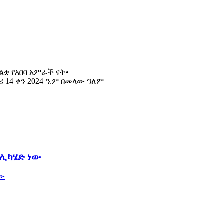
ትልቋ የአበባ አምራች ናት•
14 ቀን 2024 ዓ.ም በመላው ዓለም
…
 ሊካሄድ ነው