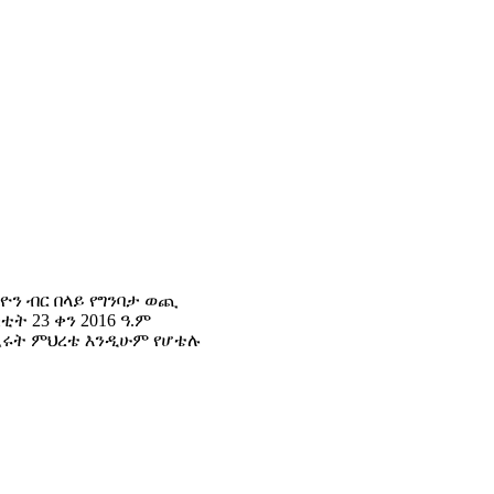
ሊዮን ብር በላይ የግንባታ ወጪ
ት 23 ቀን 2016 ዓ.ም
ሒሩት ምህረቴ እንዲሁም የሆቴሉ