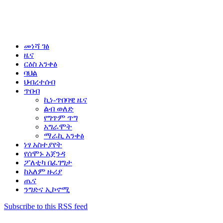
መነሻ ገፅ
ዜና
ርዕስ አንቀፅ
ባህል
ህብረተሰብ
ጥበብ
ኪነ-ጥበባዊ ዜና
ልብ ወለድ
የግጥም ጥግ
አግራሞት
ማራኪ አንቀፅ
ነፃ አስተያየት
የሰሞኑ አጀንዳ
ፖለቲካ በፈገግታ
ከአለም ዙሪያ
ጤና
ንግድና ኢኮኖሚ
Subscribe to this RSS feed