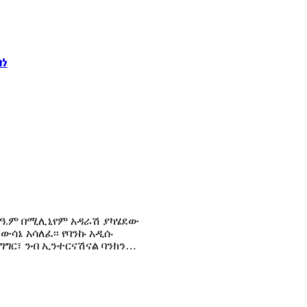
ሰነ
 ዓ.ም በሚሊኒየም አዳራሽ ያካሄደው
ውሳኔ አሳለፈ፡፡ የባንኩ አዲሱ
ግግር፣ ንብ ኢንተርናሽናል ባንክን…