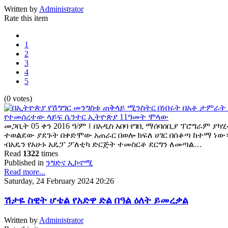
Written by
Administrator
Rate this item
1
2
3
4
5
(0 votes)
መጋቢት 05 ቀን 2016 ዓ/ም ፤ በአዲስ አበባ የገቢ ማሰባሰቢያ ፕሮግራም ያካሂ
ተወልደው ያደጉት በቀድሞው አጠራር በወሎ ክፍለ ሀገር በሰቆጣ ከተማ ነው። 
ብአዴን የአሁኑ አዴፓ ፖለቲካ ድርጅት ተመስርቶ ደርግን ለመጣል…
Read
1322
times
Published in
ንግድና ኢኮኖሚ
Read more...
Saturday, 24 February 2024 20:26
ሽታዬ ስዊት ሆቴል የአድዋ ድል በዓል ዕለት ይመረቃል
Written by
Administrator