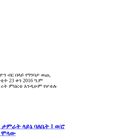
ሊዮን ብር በላይ የግንባታ ወጪ
ት 23 ቀን 2016 ዓ.ም
ሒሩት ምህረቴ እንዲሁም የሆቴሉ
ታምራት ላይኔ ባለቤት ፤ ወ/ሮ
ት ሞላው