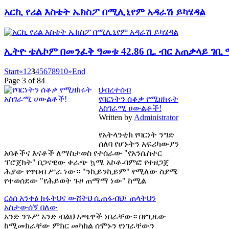
አርኪ የሪል እስቴት ኤክስፖ በሚሊኒየም አዳራሽ ይካሄዳል
ኢትዮ ቴሌኮም በመንፈቅ ዓመቱ 42.86 ቢ. ብር አጠቃላይ ገቢ
Start
«
1
2
3
4
5
6
7
8
9
10
»
End
Page 3 of 84
ህብረተሰብ
የባርነትን ሰቆቃ የሚዘክሩት
አስገራሚ ሀውልቶች!
Written by
Administrator
የአትላንቲክ የባርነት ንግድ
ሰለባ የሆኑትን አፍሪካውያን
አባቶችና እናቶች ለማስታወስ የተሰራው "የአንሴስተር
ፕሮጀክት" በጋናዊው ቀራጭ ኳሜ አኮቶ-ባምፎ የተዘጋጀ
ሕያው የጥበብ ሥራ ነው። "ንኪይንኪይም" የሚለው ስያሜ
የተወሰደው "የሕይወት ጉዞ ጠማማ ነው" ከሚል
ርዕሰ አንቀፅ
ክፋትህና ውሸትህ ሲጠፋብህ፤ ጠላትህን
አስታውሰኝ በለው
አንድ ንጉሥ አንድ ብልህ አጫዋች ነበራቸው። በየጊዜው
ከሚመክራቸው ምክር መካከል ሰሞኑን የነገራቸውን