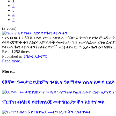
1
2
3
4
5
(2 votes)
• የአበባ ዘርፉ ከ50 ሺ በላይ የሥራ ዕድል ፈጥሯል• ኢትዮጵያ የዓለም 4ኛዋ 
የፍቅረኛሞች ቀን ለአበባ አምራቾች የውጥረት ጊዜ ነውባለፈው ረቡዕ ፌብሯሪ 
የቅዱስ ቫላንታይን ቀን (የፍቅረኛሞች ቀን) ተከብሮ ውሏል- በፅጌረዳ አበባና
Read
1252
times
Published in
ንግድና ኢኮኖሚ
Read more...
More...
60ኛው ዓመታዊ የህክምና ጉባኤና ዓለማቀፍ የጤና አውደ ርዕይ
ፐርፐዝ ብላክ 6 የቴክኖሎጂ መተግበሪያዎችን አስተዋወቀ