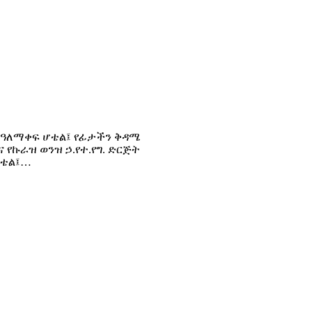
ፎቅ ዓለማቀፍ ሆቴል፤ የፊታችን ቅዳሜ
ና የኩራዝ ወንዝ ኃ.የተ.የግ. ድርጅት
ሆቴል፤…