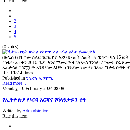
Rate this item
1
2
3
4
5
(0 votes)
በአዲስ አበባ ወሎ ሰፈር ጎርጎሪዮስ አደባባይ ፊት ለፊት የተገነባው ባለ 15 
የካቲት 23 ቀን 2016 ዓ.ም እንደሚመረቅ ተገለጸ፡፡ለግንባታ 7 ዓመት የፈጀው
አጠቃላይ ፕሮጀክት አንደኛው እህት ኩባንያው ነው የተባለው ሽታዬ ስዊት 
Read
1314
times
Published in
ንግድና ኢኮኖሚ
Read more...
Monday, 19 February 2024 08:08
የኢትዮጵያ የአበባ እርሻና የቫላንታይን ቀን
Written by
Administrator
Rate this item