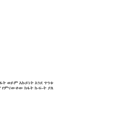
ው ክፋት ወይም እኩይነት እንደ ጥንቱ
ሮ የምናውቀው ክፋት ክ-ፍ-ት ያለ