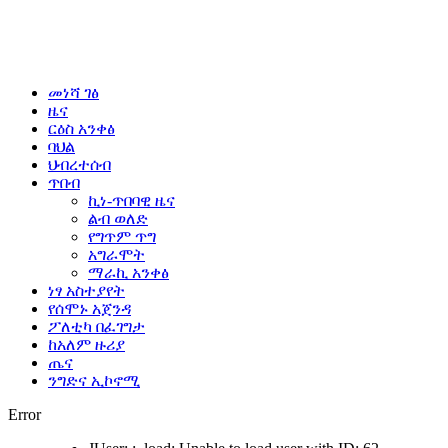
መነሻ ገፅ
ዜና
ርዕስ አንቀፅ
ባህል
ህብረተሰብ
ጥበብ
ኪነ-ጥበባዊ ዜና
ልብ ወለድ
የግጥም ጥግ
አግራሞት
ማራኪ አንቀፅ
ነፃ አስተያየት
የሰሞኑ አጀንዳ
ፖለቲካ በፈገግታ
ከአለም ዙሪያ
ጤና
ንግድና ኢኮኖሚ
Error