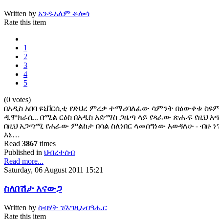
Written by
አንዱአለም ቶሎሳ
Rate this item
1
2
3
4
5
(0 votes)
በአዲስ አበባ ዩኒቨርሲቲ የድህረ ምረቃ ተማሪባለፈው ሳምንት በዕውቀቱ ስዩም
ዲሞክራሲ.. በሚል ርዕስ በአዲስ አድማስ ጋዜጣ ላይ የጻፈው ጽሑፍ የዚህ አጭ
በዚህ አጋጣሚ የሐፊው ምልከታ በሳል ስለነበር ላመሰግነው እወዳለሁ - ብዙ ነ
እኔ…
Read
3867
times
Published in
ህብረተሰብ
Read more...
Saturday, 06 August 2011 15:21
ስለበሽታ እናውጋ
Written by
ስብሃት ገ/እግዚአብዓሔር
Rate this item