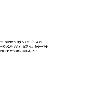
ን ከሰገድን በኋላ ነው /ኩፍቃ፣
 መድሀኒት ያለፈ ልጅ ዛሬ አዛውንት
ድሀኒት የሚወጋ መርፌ እና