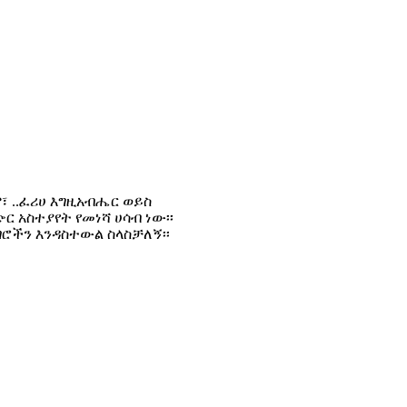
፣ ..ፈሪሀ እግዚአብሔር ወይስ
ር አስተያየት የመነሻ ሀሳብ ነው፡፡
ገሮችን እንዳስተውል ስላስቻለኝ፡፡