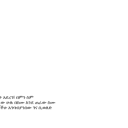
 አደረገ፤ በምን ስም
ለው ሁሉ በስሙ እንደ ጠራው ስሙ
ራችሁ አንባብያንሰው ገና ሲወለድ