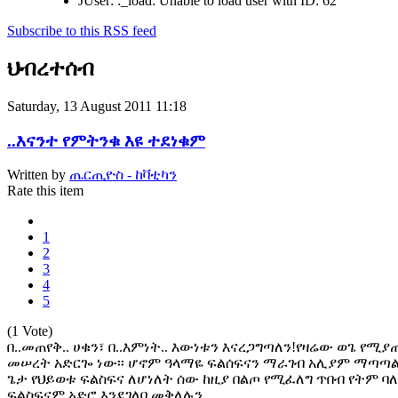
JUser: :_load: Unable to load user with ID: 62
Subscribe to this RSS feed
ህብረተሰብ
Saturday, 13 August 2011 11:18
..እናንተ የምትንቁ እዩ ተደነቁም
Written by
ጤርጢዮስ - ከቫቲካን
Rate this item
1
2
3
4
5
(1 Vote)
በ..መጠየቅ.. ሀቁን፣ በ..እምነት.. እውነቱን እናረጋግጣለን!የዛሬው ወጌ የሚ
መሠረት አድርጐ ነው፡፡ ሆኖም ዓላማዬ ፍልሰፍናን ማራገብ አሊያም ማጣጣል
ጌታ የህይወቱ ፍልስፍና ለሆነለት ሰው ከዚያ በልጦ የሚፈለግ ጥበብ የትም ባ
ፍልስፍናም አድሮ እንደገለባ መቅለሉን…