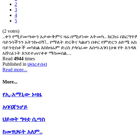
2
3
4
5
(2 votes)
..ቀን የሚያመጣውን አታውቅምና ዛሬ በሚሆነው አትመካ.. ክርክሩ በእርግጥም 
ሳይንሳችንን አትንኩብኝ!.. የማለት ድርቅና ካልሆነ በቀር የምድርን ዕድሜ 
ሳይንቲስቶች መካከል እስከዛሬም ድረስ ያላባራው እሰጣ-አገባ (ሀቁ የት እንዳለ
አሸናፊነት እንደተጠናቀቀ ማስመሰል…
Read
4944
times
Published in
ህብረተሰብ
Read more...
More...
የኢ-አማኒው ኑዛዜ
አባባጃንሆይ
ህይወት ግዛቷ ሲጣስ
ከመፃህፍት አለም..