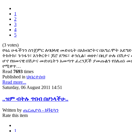
1
2
3
4
5
(3 votes)
የዛሬ ሁፋችንን ስንጀምር ለባህላዊ መድሀኒት በአክብሮትና በአግራሞት አደግድገ
ትክትክ፣ ጉንፋን፣ እንቅርት፣ ጆሮ ደግፍ፣ ቶንሲል፣ ወዘተ/ በዚያ ሁሉ በሽታና
ሆኖ የዘመናዊ በሽታና መድሀኒትን አመጣጥ ፈረንጆች ያመጡልን የሰለጠነ መ
የሚዋጥ…
Read
7693
times
Published in
ህብረተሰብ
Read more...
Saturday, 06 August 2011 14:51
..ዝም ብትሉ ጥበብ በሆነላችሁ..
Written by
ጤርጢዮስ - ከቫቲካን
Rate this item
1