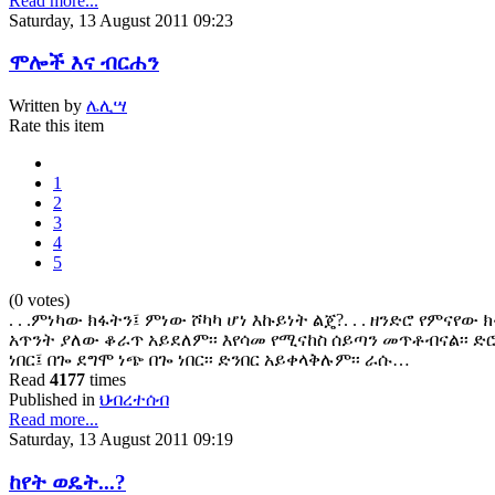
Read more...
Saturday, 13 August 2011 09:23
ሞሎች እና ብርሐን
Written by
ሌሊሣ
Rate this item
1
2
3
4
5
(0 votes)
. . .ምነካው ክፋትን፤ ምነው ሾካካ ሆነ እኩይነት ልጄ?. . . ዘንድሮ የምናየ
አጥንት ያለው ቆራጥ አይደለም፡፡ እየሳመ የሚናከስ ሰይጣን መጥቶብናል፡፡ ድ
ነበር፤ በጐ ደግሞ ነጭ በጐ ነበር፡፡ ድንበር አይቀላቅሉም፡፡ ራሱ…
Read
4177
times
Published in
ህብረተሰብ
Read more...
Saturday, 13 August 2011 09:19
ከየት ወዴት...?