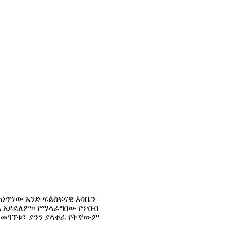
ያጠነጥነው አንድ ፍልስፍናዊ እሳቤን
 አይደለም፡፡ የማላራግበው የጥበብ
ለመገኘቱ፣ ያንን ያላቀፈ የትኛውም