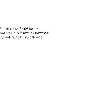
..ሳይንስ የእኛ ብቻ ስለሆነ
አስመልክቶ በአማኞቹም ሆነ ባላማኞቹ
 የታወቀ ቢሆንም) በአንዱ ወገን