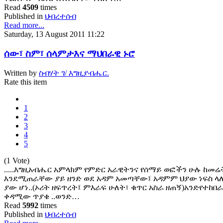
Read
4509
times
Published in
ህብረተሰብ
Read more...
Saturday, 13 August 2011 11:22
ሰው፣ ስም፣ ሰላምታእና ማህበራዊ ኑሮ
Written by
ስብሃት ገ/ እግዚያብሔር.
Rate this item
1
2
3
4
5
(1 Vote)
.....እግዚአብሔር አምላክም የምድር አራዊትንና የሰማይ ወፎችን ሁሉ ከመሬት
እንደሚጠራቸው ያይ ዘንድ ወደ አዳም አመጣቸው፤ አዳምም ህያው ነፍስ ላ
ያው ሆነ..(ኦሪት ዘፍጥረት፤ ምእራፍ ሁለት፣ ቁጥር አስራ ዘጠኝ)አንድየተከበ
ቀዳሚው ጥያቄ ..ወንድ…
Read
5992
times
Published in
ህብረተሰብ