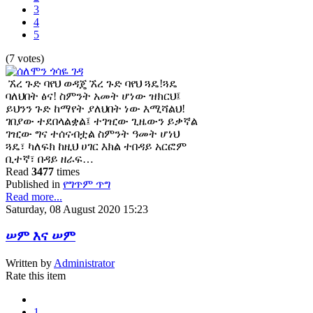
3
4
5
(7 votes)
ኧረ ጉድ ባየህ ወዳጄ ኧረ ጉድ ባየህ ጓዴ!ጓዴ
ባለህበት ፅና! ስምንት አመት ሆነው ዝክርህ፤
ይህንን ጉድ ከማየት ያለህበት ነው እሚሻልህ!
ገበያው ተደበላልቋል፤ ተገዢው ጊዜውን ይቃኛል
ገዢው ግና ተሰናብቷል ስምንት ዓመት ሆነህ
ጓዴ፣ ካለፍክ ከዚህ ሀገር እክል ተበዳይ አርፎም
ቢተኛ፣ በዳይ ዘራፍ…
Read
3477
times
Published in
የግጥም ጥግ
Read more...
Saturday, 08 August 2020 15:23
ሠም እና ሠም
Written by
Administrator
Rate this item
1