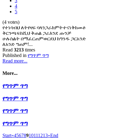
3
4
5
(4 votes)
የተነሳብህ ለትየዛፍ ባላንጋራከምትተናነቅከመቶ
ቅርንጫፍከሺህ ቅጠል ጋራእንደ ጡንቻ
ሁሉስልት በማፈርጠምወርደህ ከግንዱ ጋርአንድ
ለአንድ ግጠም!...
Read
3213
times
Published in
የግጥም ጥግ
Read more...
More...
የግጥም ጥግ
የግጥም ጥግ
የግጥም ጥግ
የግጥም ጥግ
Start
«
4
5
6
7
8
9
10
11
12
13
»
End