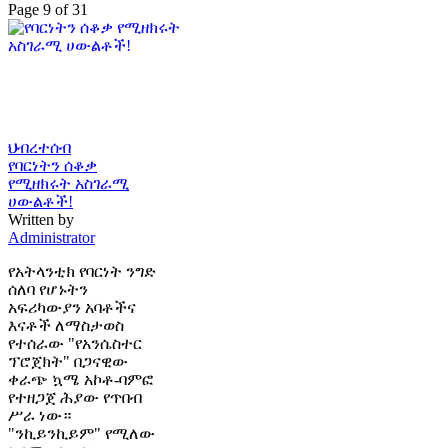
Page 9 of 31
ህብረተሰብ
የባርነትን ሰቆቃ
የሚዘክሩት አስገራሚ
ሀውልቶች!
Written by
Administrator
የአትላንቲክ የባርነት ንግድ
ሰለባ የሆኑትን
አፍሪካውያን አባቶችና
እናቶች ለማስታወስ
የተሰራው "የአንሴስተር
ፕሮጀክት" በጋናዊው
ቀራጭ ኳሜ አኮቶ-ባምፎ
የተዘጋጀ ሕያው የጥበብ
ሥራ ነው።
"ንኪይንኪይም" የሚለው