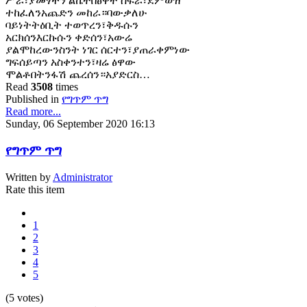
ሥራ፣ያመፃችን ልኬትበፅዋተ ሰፍራ፣ደምወዝ
ተከፈለንአጨድን መከራ።ባውቃለሁ
ባይነትትዕቢት ተወጥረን፣ቅዱሱን
አርክሰንእርኩሱን ቀድሰን፣አውሬ
ያልሞከረውንስንት ነገር ሰርተን፣ያጠራቀምነው
ግፍሰይጣን አስቀንተን፣ዛሬ ፅዋው
ሞልቶበትንፋሽ ጨረሰን።አያድርስ…
Read
3508
times
Published in
የግጥም ጥግ
Read more...
Sunday, 06 September 2020 16:13
የግጥም ጥግ
Written by
Administrator
Rate this item
1
2
3
4
5
(5 votes)