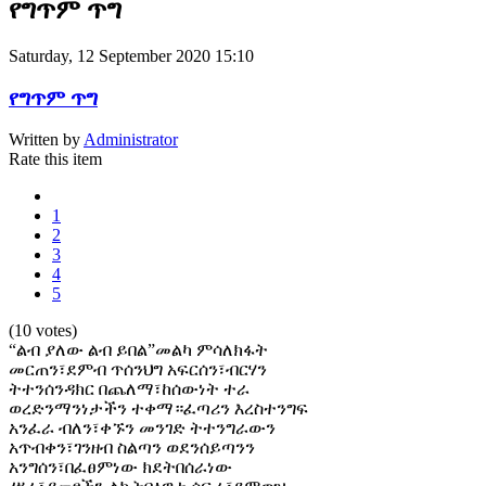
የግጥም ጥግ
Saturday, 12 September 2020 15:10
የግጥም ጥግ
Written by
Administrator
Rate this item
1
2
3
4
5
(10 votes)
“ልብ ያለው ልብ ይበል”መልካ ምሳለክፋት
መርጠን፣ደምብ ጥሰንህግ አፍርሰን፣ብርሃን
ትተንሰንዳክር በጨለማ፣ከሰውነት ተራ
ወረድንማንነታችን ተቀማ።ፈጣሪን እረስተንግፍ
አንፈራ ብለን፣ቀኙን መንገድ ትተንግራውን
አጥብቀን፣ገንዘብ ስልጣን ወደንሰይጣንን
አንግሰን፣በፈፀምነው ክደትበሰራነው