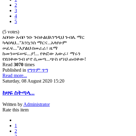
2
3
4
5
(5 votes)
አበባው አብቦ ንቡ ገብቶልህእንግዲህ ጉብሌ ማር
ካላበላህ...“እንኳንስ ማርና...አላየሁም
ሠፈፍ...”እያልህ በመራራ፣ ዜማ
ከመንሠፍሠፍ...ያ!... የቀፎው አውራ፣ ማሩን
የደበቀውንብ ሆኖ ሲመጣ...ጭስ ሆነህ ጠብቀው!
Read
3070
times
Published in
የግጥም ጥግ
Read more...
Saturday, 08 August 2020 15:20
ከዛፍ ስትጣላ...
Written by
Administrator
Rate this item
1
2