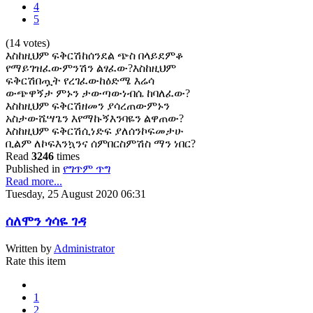
4
5
(14 votes)
እስከዚህም ፍቅርሽከሰንደል ጭስ በላይደምቆ
የማይገዝፈውምንሽን ልፃፈው?እስከዚህም
ፍቅርሽበጧት የረገፈውከዕድሜ እሬሳ
ውጭዋኝታ ምኑን ታውጣውነብሴ ከባለፈው?
እስከዚህም ፍቅርሽዘመን ያሳረጠውምኑን
አስታውሼሣጌን እየማኩኝእንባዬን ልዋጠው?
እስከዚህም ፍቅርሽሲነድፍ ያለሰንኮፍመታሁ
ቢልም ለኮፍእንኳንና ሰምበርስምሽስ ማን ነበር?
Read
3246
times
Published in
የግጥም ጥግ
Read more...
Tuesday, 25 August 2020 06:31
ሰለሞን ጎሳዬ ገዳ
Written by
Administrator
Rate this item
1
2