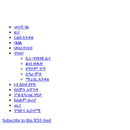
መነሻ ገፅ
ዜና
ርዕስ አንቀፅ
ባህል
ህብረተሰብ
ጥበብ
ኪነ-ጥበባዊ ዜና
ልብ ወለድ
የግጥም ጥግ
አግራሞት
ማራኪ አንቀፅ
ነፃ አስተያየት
የሰሞኑ አጀንዳ
ፖለቲካ በፈገግታ
ከአለም ዙሪያ
ጤና
ንግድና ኢኮኖሚ
Subscribe to this RSS feed