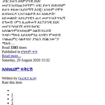
ሀገር ይሁን ሰላምያንቺ ደህና
መሆን፣አያስጨንቀኝም፣ ሀገር ይሁን ደህናሰላም
ይሁን ቀዬው፣አያሰማኝ እንጂ፣ አንድም የሞት
ዜናበመርዶ ነጋሪ፣አልቃሽ እና አስለቃሽ፣
አይመልከት አይኔያንቺን ጤና መሆን፣አትንገሪኝ
ደግመሽ ፣ምን ሊጠቅመኝ ለኔ?!ያንቺ ደህና
መሆን፣ካሳደገኝ ወገን፣ከሀገር
አይበልጥምእንደዚህም ስልሽ፣የራስሽ
ጉዳይ፣ማለቴ አይደለምእኔ አንቺን ምወድሽ
፣ሳልጨምር ሳልቀንስ፣ ያገሬን ያህል ነው“ያ
ማለት…
Read
3385
times
Published in
የግጥም ጥግ
Read more...
Saturday, 29 August 2020 15:32
እስከዚህም ፍቅርሽ
Written by
(ኑረዲን ኢሳ)
Rate this item
1
2
3