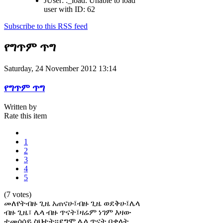
JUser: :_load: Unable to load
user with ID: 62
Subscribe to this RSS feed
የግጥም ጥግ
Saturday, 24 November 2012 13:14
የግጥም ጥግ
Written by
Rate this item
1
2
3
4
5
(7 votes)
መለየትብዙ ጊዜ አጠናሁ፤ብዙ ጊዜ ወደቅሁ፤ሌላ
ብዙ ጊዜ፣ ሌላ ብዙ ጥናት፤ዛሬም ነገም እዛው
ተመሳሳይ ስህተት፡፡ደግሞ ሌላ ጥናት በቃላት