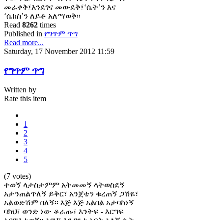
መራቀቅ፤እንደገና መውደቅ፤‘ሴት’ን እና
‘ሴክስ’ን ለይቶ አለማወቅ፡፡
Read
8262
times
Published in
የግጥም ጥግ
Read more...
Saturday, 17 November 2012 11:59
የግጥም ጥግ
Written by
Rate this item
1
2
3
4
5
(7 votes)
ተወኝ ላታስታምም አትመመኝ ላትወስደኝ
አታንጠልጥለኝ ይቅር፣ አንጀቴን ቁረጠኝ ጋሽዬ፣
አልወድሽም በለኝ፡፡ እጅ እጅ አልበል አታባከነኝ
ባክህ፣ ወንድ ነው ቆራጡ፣ እንትፍ - እርግፍ