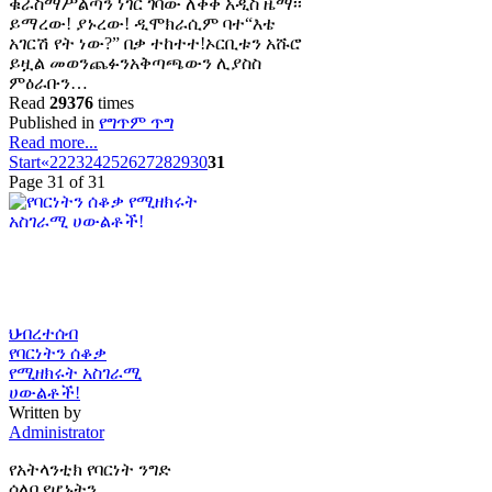
ቁራስማሥልጣን ነገር ገባው ለቀቀ አዲስ ዜማ፡፡
ይማረው! ያኑረው! ዲሞክራሲም ባተ“እቴ
አገርሽ የት ነው?” በቃ ተከተተ!ኦርቢቱን አሹሮ
ይዟል መወንጨፉንአቅጣጫውን ሊያስስ
ምዕራቡን…
Read
29376
times
Published in
የግጥም ጥግ
Read more...
Start
«
22
23
24
25
26
27
28
29
30
31
Page 31 of 31
ህብረተሰብ
የባርነትን ሰቆቃ
የሚዘክሩት አስገራሚ
ሀውልቶች!
Written by
Administrator
የአትላንቲክ የባርነት ንግድ
ሰለባ የሆኑትን