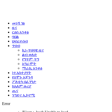
መነሻ ገፅ
ዜና
ርዕስ አንቀፅ
ባህል
ህብረተሰብ
ጥበብ
ኪነ-ጥበባዊ ዜና
ልብ ወለድ
የግጥም ጥግ
አግራሞት
ማራኪ አንቀፅ
ነፃ አስተያየት
የሰሞኑ አጀንዳ
ፖለቲካ በፈገግታ
ከአለም ዙሪያ
ጤና
ንግድና ኢኮኖሚ
Error