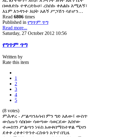
አርገህ ተወኝ፡፡ አየህ፣ እንዳንተ አባት አለኝ ሴት
በወለድኩ ተዋረድኩሀ፣ ረከስኩ ቀለልኩ እሚለኝ፣
እኔም እንዳንተ እህት አለኝ ሥጋሽን ሳይሆን…
Read
6806
times
Published in
የግጥም ጥግ
Read more...
Saturday, 27 October 2012 10:56
የግጥም ጥግ
Written by
Rate this item
1
2
3
4
5
(8 votes)
ምሕዋረ - ሥልጣንአሳብ ምን ግድ አለው፤ ውስጥ
ውስጡን ሳስበው ሳወጣው ሳወርደው እሰየው
ተመስገን ሥልጣን ነፍስ አወቀበማስተዋል ሚዛን
ደቀቀ ረቀቀ፣ጥንተ-ርስቱን አጥኖ በጊዜ