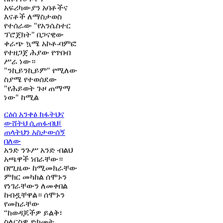
አፍሪካውያን አባቶችና
እናቶች ለማስታወስ
የተሰራው "የአንሴስተር
ፕሮጀክት" በጋናዊው
ቀራጭ ኳሜ አኮቶ-ባምፎ
የተዘጋጀ ሕያው የጥበብ
ሥራ ነው።
"ንኪይንኪይም" የሚለው
ስያሜ የተወሰደው
"የሕይወት ጉዞ ጠማማ
ነው" ከሚል
ርዕሰ አንቀፅ
ክፋትህና
ውሸትህ ሲጠፋብህ፤
ጠላትህን አስታውሰኝ
በለው
አንድ ንጉሥ አንድ ብልህ
አጫዋች ነበራቸው።
በየጊዜው ከሚመክራቸው
ምክር መካከል ሰሞኑን
የነገራቸውን ለመቀበል
ከብዷቸዋል። ሰሞኑን
የመከራቸው
“ከወዳጆችዎ ይልቅ፣
ስለርስዎ ድክመት