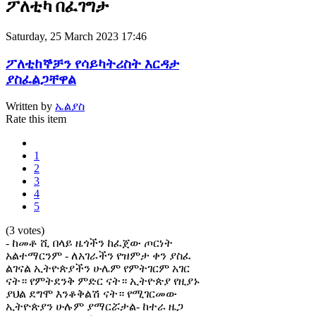
ፖለቲካ በፈገግታ
Saturday, 25 March 2023 17:46
ፖለቲከኞቻን የሳይካትሪስት እርዳታ
ያስፈልጋቸዋል
Written by
ኤልያስ
Rate this item
1
2
3
4
5
(3 votes)
- ከመቶ ሺ በላይ ዜጎችን ከፈጀው ጦርነት
አልተማርንም - ለአገራችን የዝምታ ቀን ያስፈ
ልገናል ኢትዮጵያችን ሁሌም የምትገርም አገር
ናት። የምትደንቅ ምድር ናት። ኢትዮጵያ የዚያኑ
ያህል ደግሞ እንቆቅልሽ ናት። የሚገርመው
ኢትዮጵያን ሁሉም ያማርሯታል- ከተራ ዜጋ