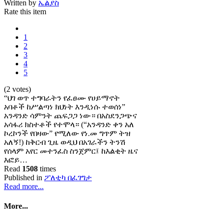
Written by
ኤልያስ
Rate this item
1
2
3
4
5
(2 votes)
“ህገ ወጥ ተግባራትን የፈፀሙ የሀይማኖት
አባቶች ከሥልጣነ ክህነት እንዲነሱ ተወሰነ”
አንዳንድ ሳምንት ጨፍጋጋ ነው። በአስደንጋጭና
አሳፋሪ ክስተቶች የተሞላ። (“አንዳንድ ቀን አለ
ኮረኮንች የበዛው” የሚለው የነ.መ ግጥም ትዝ
አለኝ!) ከቅርብ ጊዜ ወዲህ በአገራችን ትንሽ
የሰላም አየር መተንፈስ ስንጀምር፤ ከእልቂት ዜና
እፎይ…
Read
1508
times
Published in
ፖለቲካ በፈገግታ
Read more...
More...