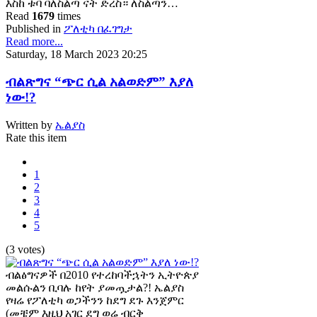
እስከ ቱባ ባለስልጣ ናት ድረስ። ለስልጣን…
Read
1679
times
Published in
ፖለቲካ በፈገግታ
Read more...
Saturday, 18 March 2023 20:25
ብልጽግና “ጭር ሲል አልወድም” እያለ
ነው!?
Written by
ኤልያስ
Rate this item
1
2
3
4
5
(3 votes)
ብልፅግናዎች በ2010 የተረከባችኋትን ኢትዮጵያ
መልሱልን ቢባሉ ከየት ያመጧታል?! ኤልያስ
የዛሬ የፖለቲካ ወጋችንን ከደግ ደጉ እንጀምር
(መቼም እዚህ አገር ደግ ወሬ ብርቅ