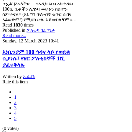
ሆኗል!)እናላችሁ… የአዲስ አበባ አስተዳደር
100ሺ ቤቶችን ሊገነባ መሆኑን ከሰሞኑ
ሰምተናል። (እኔ ግን ጥሎብኝ ቁጥር ሲበዛ
አልወድም!) የሚሳካ ሁሉ አይመስለኝም።…
Read
1830
times
Published in
ፖለቲካ በፈገግታ
Read more...
Sunday, 12 March 2023 10:41
እነቢንያም 100 ጎዳና ላይ የወደቁ
ሲያነሱ፤ የዘር ፖለቲከኞች 1ሺ
ያፈናቅላሉ
Written by
ኤልያስ
Rate this item
1
2
3
4
5
(0 votes)