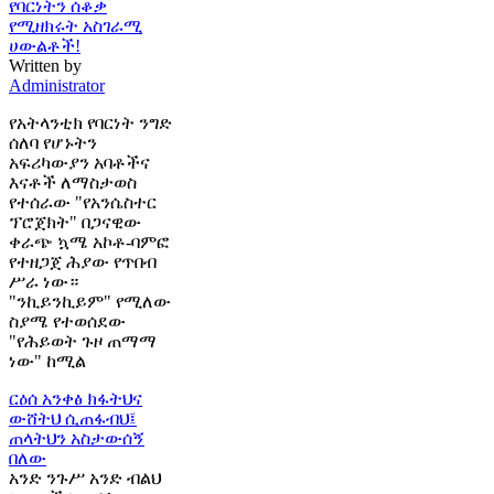
የባርነትን ሰቆቃ
የሚዘክሩት አስገራሚ
ሀውልቶች!
Written by
Administrator
የአትላንቲክ የባርነት ንግድ
ሰለባ የሆኑትን
አፍሪካውያን አባቶችና
እናቶች ለማስታወስ
የተሰራው "የአንሴስተር
ፕሮጀክት" በጋናዊው
ቀራጭ ኳሜ አኮቶ-ባምፎ
የተዘጋጀ ሕያው የጥበብ
ሥራ ነው።
"ንኪይንኪይም" የሚለው
ስያሜ የተወሰደው
"የሕይወት ጉዞ ጠማማ
ነው" ከሚል
ርዕሰ አንቀፅ
ክፋትህና
ውሸትህ ሲጠፋብህ፤
ጠላትህን አስታውሰኝ
በለው
አንድ ንጉሥ አንድ ብልህ