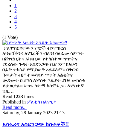
1
2
3
4
5
(1 Vote)
ያልሞከርናቸውን ነገሮች ብንሞክርስ
ለህዝባችንና ለሃገራችን ብለን! ባለፈው ሳምንት
በሸዋሮቢትና አካባቢው የተከሰተው ግጭትና
የደረሰው ጉዳት አስደንጋጭ ቢሆንም ከአሁን
በፊት ተከስቶ የማያውቅ አይደለም። በቅርብ
ዓመታት ብቻ ተመሳሳይ ግጭት እልቂትና
ውድመት ቢያንስ ለሦስት ጊዜያት ያህል መከሰቱ
ይታወቃል። አጣዬ ከተማ ከሰሞኑ ጋር ለሦስተኛ
ጊዜ…
Read
1223
times
Published in
ፖለቲካ በፈገግታ
Read more...
Saturday, 28 January 2023 21:13
አሳፋሪና አስደንጋጭ ክስተቶች!!