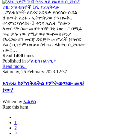
- ፖለቲከኞች ለቦረና እርዳታ ያሰባስቡ ሲባል
ሸጠውት አረፉ - ኢትዮጵያውያን በፍቅር
ተዓምር የሰሩበት 3 ቀንና ሌሊት “ሰውን
ለመርዳት ሰው መሆን ብቻ በቂ ነው…” በሚል
መሪ ቃሉ ነው የሚታወቀው-የመቄዶንያ
የአረጋውያን መርጃ ድርጅት መሥራች (የክብር
ዶ/ር) ቢኒያም በለጠ። (የክብር ዶክተር ሲያንሰው
ነው!)…
Read
1400
times
Published in
ፖለቲካ በፈገግታ
Read more...
Saturday, 25 February 2023 12:37
አገሪቱ ከምስቅልቅል የምትወጣው መቼ
ነው?
Written by
ኤልያስ
Rate this item
1
2
3