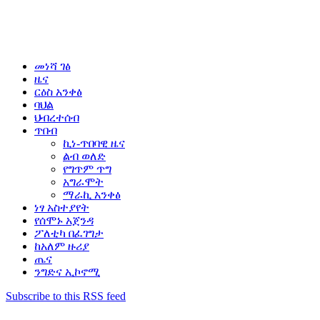
መነሻ ገፅ
ዜና
ርዕስ አንቀፅ
ባህል
ህብረተሰብ
ጥበብ
ኪነ-ጥበባዊ ዜና
ልብ ወለድ
የግጥም ጥግ
አግራሞት
ማራኪ አንቀፅ
ነፃ አስተያየት
የሰሞኑ አጀንዳ
ፖለቲካ በፈገግታ
ከአለም ዙሪያ
ጤና
ንግድና ኢኮኖሚ
Subscribe to this RSS feed