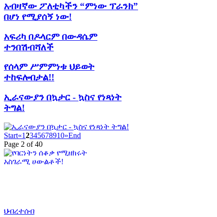
አብዛኛው ፖለቲካችን “ምነው ፕራንክ”
በሆነ የሚያሰኝ ነው!
አፍሪካ በዶላርም በውዳሴም
ተንበሽብሻለች
የሰላም ሥምምነቱ ህይወት
ተከፍሎበታል!!
ኢራናውያን በኳታር - ኳስና የነጻነት
ትግል!
Start
«
1
2
3
4
5
6
7
8
9
10
»
End
Page 2 of 40
ህብረተሰብ