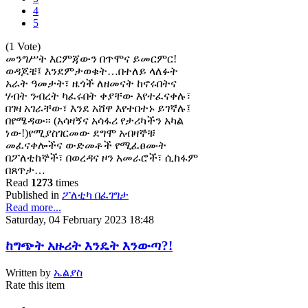
4
5
(1 Vote)
መንግሥት እርምጃውን በጥሞና ይመርምር!
ወዳጆቼ፤ እንደምታወቁት…በተለይ ላለፉት
አራት ዓመታት፣ ዜጎች ለዘመናት ከኖሩበትና
ሃብት ንብረት ካፈሩበት ቀያቸው እየተፈናቀሉ፣
በገዛ አገራቸው፣ እንደ አሸዋ እየተበተኑ ይገኛሉ፤
በየሜዳው፡፡ (አሳዛኝና አሳፋሪ የታሪካችን አካል
ነው!)የሚያስገርመው ደግሞ አብዛኞቹ
መፈናቀሎችና ውድመቶች የሚፈፀሙት
በፖለቲከኞች፣ በወረዳና ዞን አመራሮች፣ ሲከፋም
በጸጥታ…
Read
1273
times
Published in
ፖለቲካ በፈገግታ
Read more...
Saturday, 04 February 2023 18:48
ከግጭት አዙሪት እንዴት እንውጣ?!
Written by
ኤልያስ
Rate this item