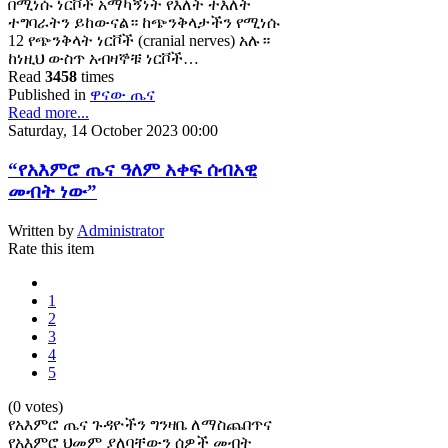
በሚነሱ ነርቮች አማካኝነት የእለት ተእለት
ተግባራትን ይከውናል። ከጭንቅላታችን የሚነሱ
12 የጭንቅላት ነርቮች (cranial nerves) አሉ።
ከነዚህ ውስጥ አብዛኞቹ ነርቮች…
Read
3458
times
Published in
ዋናው ጤና
Read more...
Saturday, 14 October 2023 00:00
“የአእምሮ ጤና ዓለም አቀፍ ሰብአዊ
መብት ነው”
Written by
Administrator
Rate this item
1
2
3
4
5
(0 votes)
የአእምሮ ጤና ጉዳዮችን ግንዛቤ ለማስጨበጥና
የአእምሮ ህመም ያለባቸውን ሰዎች መብት