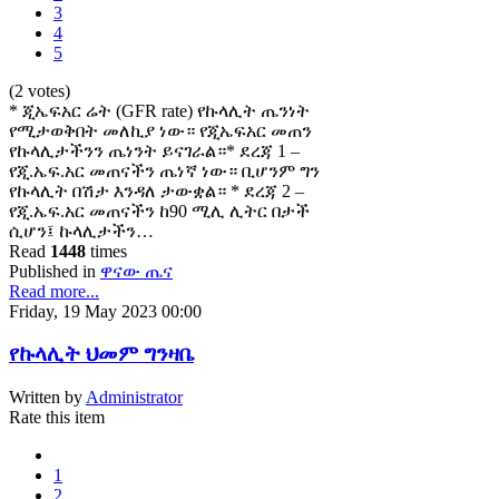
3
4
5
(2 votes)
* ጂኤፍአር ሬት (GFR rate) የኩላሊት ጤንነት
የሚታወቅበት መለኪያ ነው። የጂኤፍአር መጠን
የኩላሊታችንን ጤነንት ይናገራል።* ደረጃ 1 –
የጂ.ኤፍ.አር መጠናችን ጤነኛ ነው። ቢሆንም ግን
የኩላሊት በሽታ እንዳለ ታውቋል። * ደረጃ 2 –
የጂ.ኤፍ.አር መጠናችን ከ90 ሚሊ ሊትር በታች
ሲሆን፤ ኩላሊታችን…
Read
1448
times
Published in
ዋናው ጤና
Read more...
Friday, 19 May 2023 00:00
የኩላሊት ህመም ግንዛቤ
Written by
Administrator
Rate this item
1
2