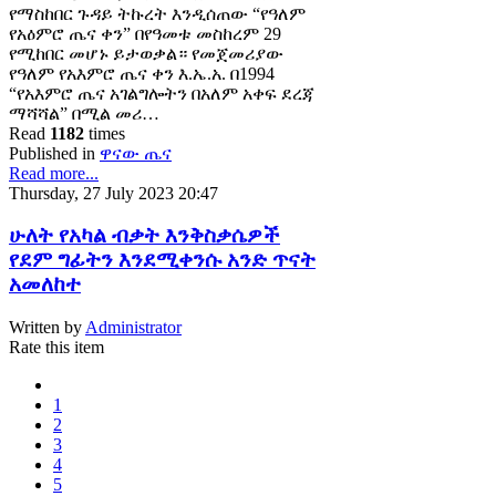
የማስከበር ጉዳይ ትኩረት እንዲሰጠው “የዓለም
የአዕምሮ ጤና ቀን” በየዓመቱ መስከረም 29
የሚከበር መሆኑ ይታወቃል። የመጀመሪያው
የዓለም የአእምሮ ጤና ቀን እ.ኤ.አ. በ1994
“የአእምሮ ጤና አገልግሎትን በአለም አቀፍ ደረጃ
ማሻሻል” በሚል መሪ…
Read
1182
times
Published in
ዋናው ጤና
Read more...
Thursday, 27 July 2023 20:47
ሁለት የአካል ብቃት እንቅስቃሴዎች
የደም ግፊትን እንደሚቀንሱ አንድ ጥናት
አመለከተ
Written by
Administrator
Rate this item
1
2
3
4
5