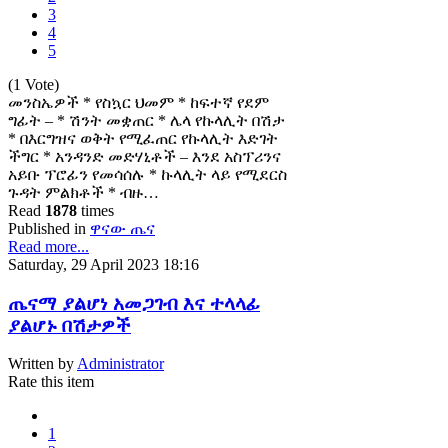
3
4
5
(1 Vote)
መንስኤዎች * የስኳር ህመም * ከፍተኛ የደም
ግፊት – * ሽንት መቋጠር * ሌላ የኩላሊት በሽታ
* በእርግዝና ወቅት የሚፈጠር የኩላሊት እድገት
ችግር * አንዳንድ መድሃኒቶች – እንደ አስፕሪንና
አይቡ ፕሮፊን የመሳሰሉ * ኩላሊት ላይ የሚደርስ
ጉዳት ምልክቶች * ብዙ…
Read
1878
times
Published in
ዋናው ጤና
Read more...
Saturday, 29 April 2023 18:16
ጤናማ ያልሆነ አመጋገብ እና ተላላፊ
ያልሆኑ በሽታዎች
Written by
Administrator
Rate this item
1