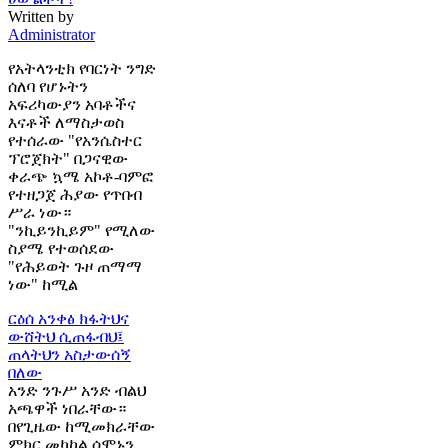
Written by
Administrator
የአትላንቲክ የባርነት ንግድ
ሰለባ የሆኑትን
አፍሪካውያን አባቶችና
እናቶች ለማስታወስ
የተሰራው "የአንሴስተር
ፕሮጀክት" በጋናዊው
ቀራጭ ኳሜ አኮቶ-ባምፎ
የተዘጋጀ ሕያው የጥበብ
ሥራ ነው።
"ንኪይንኪይም" የሚለው
ስያሜ የተወሰደው
"የሕይወት ጉዞ ጠማማ
ነው" ከሚል
ርዕሰ አንቀፅ
ክፋትህና
ውሸትህ ሲጠፋብህ፤
ጠላትህን አስታውሰኝ
በለው
አንድ ንጉሥ አንድ ብልህ
አጫዋች ነበራቸው።
በየጊዜው ከሚመክራቸው
ምክር መካከል ሰሞኑን