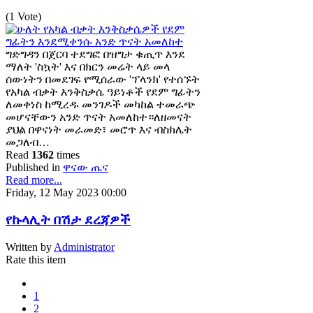
(1 Vote)
ግድግዳን በጀርባ ተደግፎ በዝግታ ቁጢጥ እንደ
ማለት 'ስኳት' እና በክርን መሬት ላይ መላ
ሰውነትን በመደገፍ የሚሰራው 'ፕላንክ' የተሰኙት
የአካል ብቃት እንቅስቃሴ ዓይነቶች የደም ግፊትን
ለመቀነስ ከሚረዱ መንገዶች መካከል ተመራጭ
መሆናቸውን አንድ ጥናት አመለከተ።ለዘመናት
ያህል በዋናነት መራመድ፣ መሮጥ እና ብስክሌት
መጋለብ…
Read
1362
times
Published in
ዋናው ጤና
Read more...
Friday, 12 May 2023 00:00
የኩላሊት በሽታ ደረጃዎች
Written by
Administrator
Rate this item
1
2