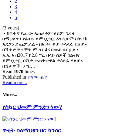
2
3
4
5
(3 votes)
• ከፍተኛ የጨው አጠቃቀም ለደም ግፊት
በማጋለጥ፣ የልብና ደም ቧንቧ እንዲሁም ስትሮክ
አደጋን ይጨምራል • በኢትዮጵያ ተላላፊ ያልሆኑ
በሽታዎች የሞት ምጣኔ 43 በመቶ ደርሷል •
እ.ኤ.አ በ2017 ከ2.8 ሚ. በላይ ሰዎች በልብና
ደም ቧንቧ በሽታ ተጠቅተዋል ተላላፊ ያልሆኑ
በሽታዎች፣ ሥር…
Read
1970
times
Published in
ዋናው ጤና
Read more...
More...
የስኳር ህመም ምንድን ነው?
ጥቂት ስለማህፀን በር ካንሰር