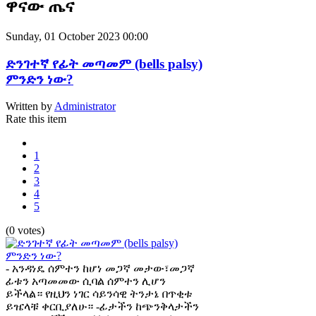
ዋናው ጤና
Sunday, 01 October 2023 00:00
ድንገተኛ የፊት መጣመም (bells palsy)
ምንድን ነው?
Written by
Administrator
Rate this item
1
2
3
4
5
(0 votes)
- አንዳነዴ ሰምተን ከሆነ መጋኛ መታው፣መጋኛ
ፊቱን አጣመመው ሲባል ሰምተን ሊሆን
ይችላል። የዚህን ነገር ሳይንሳዊ ትንታኔ በጥቂቱ
ይዤላቹ ቀርቢያለሁ። -ፊታችን ከጭንቅላታችን