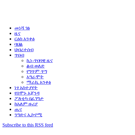
መነሻ ገፅ
ዜና
ርዕስ አንቀፅ
ባህል
ህብረተሰብ
ጥበብ
ኪነ-ጥበባዊ ዜና
ልብ ወለድ
የግጥም ጥግ
አግራሞት
ማራኪ አንቀፅ
ነፃ አስተያየት
የሰሞኑ አጀንዳ
ፖለቲካ በፈገግታ
ከአለም ዙሪያ
ጤና
ንግድና ኢኮኖሚ
Subscribe to this RSS feed