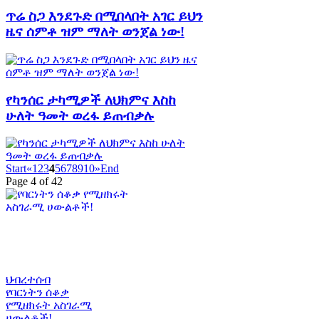
ጥሬ ስጋ እንደጉድ በሚበላበት አገር ይህን
ዜና ሰምቶ ዝም ማለት ወንጀል ነው!
የካንሰር ታካሚዎች ለህክምና እስከ
ሁለት ዓመት ወረፋ ይጠብቃሉ
Start
«
1
2
3
4
5
6
7
8
9
10
»
End
Page 4 of 42
ህብረተሰብ
የባርነትን ሰቆቃ
የሚዘክሩት አስገራሚ
ሀውልቶች!