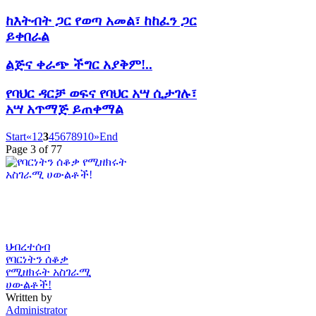
ከእትብት ጋር የወጣ አመል፣ ከከፈን ጋር
ይቀበራል
ልጅና ቀራጭ ችግር አያቅም!..
የባህር ዳርቻ ወፍና የባህር አሣ ሲታገሉ፣
አሣ አጥማጅ ይጠቀማል
Start
«
1
2
3
4
5
6
7
8
9
10
»
End
Page 3 of 77
ህብረተሰብ
የባርነትን ሰቆቃ
የሚዘክሩት አስገራሚ
ሀውልቶች!
Written by
Administrator