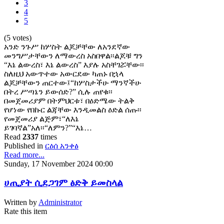
3
4
5
(5 votes)
አንድ ንጉሥ ከሦስት ልጆቻቸው ለአንደኛው
መንግሥታቸውን ለማውረስ አስበዋል፡፡ልጆቹ ግን
“እኔ ልውረስ፣ እኔ ልውረስ” እያሉ አስቸገሯቸው፡፡
ስለዚህ አውጥተው አውርደው ካጠኑ በኋላ
ልጆቻቸውን ጠርተው፤“ከሦስታችሁ ማንኛችሁ
በትረ ሥጣኔን ይውሰድ?” ሲሉ ጠየቁ፡፡
በመጀመሪያም በትምህርቱ፣ በዕድሜው ትልቅ
የሆነው የበኩር ልጃቸው እንዲመልስ ዕድል ሰጡ፡፡
የመጀመሪያ ልጅም፣“ለእኔ
ይገባኛል”አለ፡፡“ለምን?”“እኔ…
Read
2337
times
Published in
ርዕሰ አንቀፅ
Read more...
Sunday, 17 November 2024 00:00
ሀጢያት ሲደጋገም ፅድቅ ይመስላል
Written by
Administrator
Rate this item