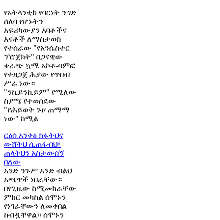
የአትላንቲክ የባርነት ንግድ
ሰለባ የሆኑትን
አፍሪካውያን አባቶችና
እናቶች ለማስታወስ
የተሰራው "የአንሴስተር
ፕሮጀክት" በጋናዊው
ቀራጭ ኳሜ አኮቶ-ባምፎ
የተዘጋጀ ሕያው የጥበብ
ሥራ ነው።
"ንኪይንኪይም" የሚለው
ስያሜ የተወሰደው
"የሕይወት ጉዞ ጠማማ
ነው" ከሚል
ርዕሰ አንቀፅ
ክፋትህና
ውሸትህ ሲጠፋብህ፤
ጠላትህን አስታውሰኝ
በለው
አንድ ንጉሥ አንድ ብልህ
አጫዋች ነበራቸው።
በየጊዜው ከሚመክራቸው
ምክር መካከል ሰሞኑን
የነገራቸውን ለመቀበል
ከብዷቸዋል። ሰሞኑን