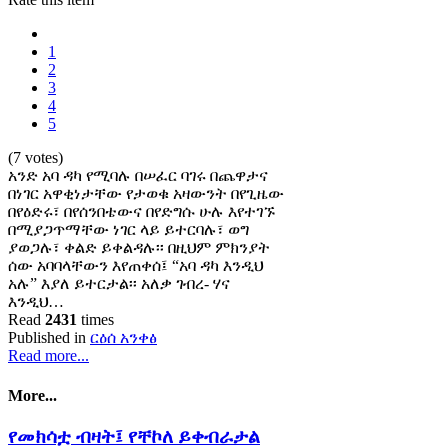
1
2
3
4
5
(7 votes)
አንድ አባ ዳካ የሚባሉ በሠፈር ባገሩ በጨዋታና
በነገር አዋቂነታቸው የታወቁ አዛውንት በየጊዜው
በየዕድሩ፣ በየሰንበቴውና በየድግሱ ሁሉ እየተገኙ
በሚያጋጥማቸው ነገር ላይ ይተርባሉ፣ ወግ
ያወጋሉ፣ ቀልድ ይቀልዳሉ፡፡ በዚህም ምክንያት
ሰው አባባላቸውን እየጠቀሰ፤ “አባ ዳካ እንዲህ
አሉ” እያለ ይተርታል፡፡ አለቃ ገብረ- ሃና
እንዲህ…
Read
2431
times
Published in
ርዕሰ አንቀፅ
Read more...
More...
የመክሳቷ ብዛት፤ የቸኮለ ይቀብራታል