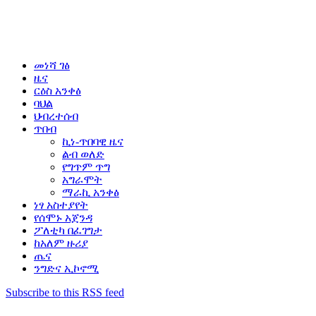
መነሻ ገፅ
ዜና
ርዕስ አንቀፅ
ባህል
ህብረተሰብ
ጥበብ
ኪነ-ጥበባዊ ዜና
ልብ ወለድ
የግጥም ጥግ
አግራሞት
ማራኪ አንቀፅ
ነፃ አስተያየት
የሰሞኑ አጀንዳ
ፖለቲካ በፈገግታ
ከአለም ዙሪያ
ጤና
ንግድና ኢኮኖሚ
Subscribe to this RSS feed