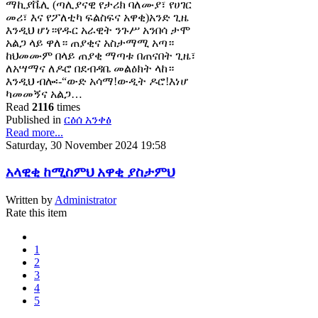
ማኪያቬሊ (ጣሊያናዊ የታሪክ ባለሙያ፣ የሀገር
መሪ፣ እና የፖለቲካ ፍልስፍና አዋቂ)አንድ ጊዜ
እንዲህ ሆነ።የዱር አራዊት ንጉሥ አንበሳ ታሞ
አልጋ ላይ ዋለ። ጠያቂና አስታማሚ አጣ።
ከህመሙም በላይ ጠያቂ ማጣቱ በጠናበት ጊዜ፣
ለአሣማና ለዶሮ በደብዳቤ መልዕክት ላከ።
እንዲህ ብሎ፡-“ውድ አሳማ!ውዲት ዶሮ!እነሆ
ካመመኝና አልጋ…
Read
2116
times
Published in
ርዕሰ አንቀፅ
Read more...
Saturday, 30 November 2024 19:58
አላዊቂ ከሚስምህ አዋቂ ያስታምህ
Written by
Administrator
Rate this item
1
2
3
4
5