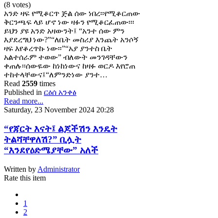
(8 votes)
አንድ ዛፍ የሚቆርጥ ጅል ሰው ነበረ፡፡የሚቆርጠው
ቅርንጫፍ ላይ ሆኖ ነው ዛፉን የሚቆርፈጠው፡፡፡
ይህን ያዩ አንድ አዛውንት፤ “አንተ ሰው ምን
እያደረግህ ነው?”“ለቤት መስሪያ እንጨት አንሶኝ
ዛፍ እየቆረጥኩ ነው፡፡”“አያ ያንተስ ቤት
አልተሰራም ተወው” ብለውት መንገዳቸውን
ቀጠሉ፡፡ሰውዬው ከነከነውና ከዛፉ ወርዶ እየሮጠ
ተከተላቸውና፤“ለምንድነው ያንተ…
Read
2559
times
Published in
ርዕሰ አንቀፅ
Read more...
Saturday, 23 November 2024 20:28
“የጃርት እናት፤ ልጆችሽን እንዴት
ትልሻቸዋለሽ?” ቢሏት
“እንደየዕድሜያቸው” አለች
Written by
Administrator
Rate this item
1
2