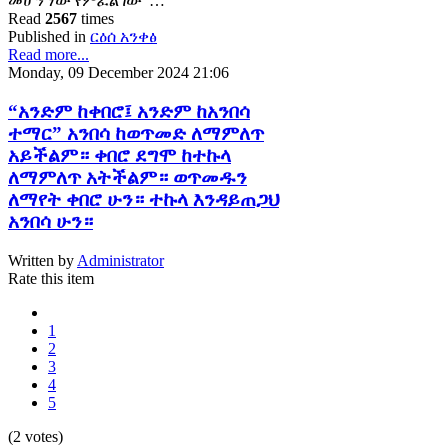
መሆን ነው የምፈልገው”…
Read
2567
times
Published in
ርዕሰ አንቀፅ
Read more...
Monday, 09 December 2024 21:06
“አንድም ከቀበሮ፤ አንድም ከአንበሳ
ተማር” አንበሳ ከወጥመድ ለማምለጥ
አይችልም። ቀበሮ ደግሞ ከተኩላ
ለማምለጥ አትችልም። ወጥመዱን
ለማየት ቀበሮ ሁን። ተኩላ እንዳይጠጋህ
አንበሳ ሁን።
Written by
Administrator
Rate this item
1
2
3
4
5
(2 votes)