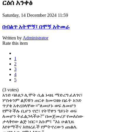
ርዕሰ አንቀፅ
Saturday, 14 December 2024 11:59
በብልጥ አትሞኝ፣ በሞኝ አትመራ
Written by
Administrator
Rate this item
1
2
3
4
5
(3 votes)
አንድ ባለፀጋ ሊሞት ሲል ኑዛዜ ማድረግ ፈለገና፣
ሦስቱንም ልጆቹን ጠርቶ ከመናዘዙ በፊት አንድ
ጥያቄ አቀረበላቸው።“ለመሆኑ ወፍ ለመሆን
የምትችሉ ቢሆን ኖሮ፣ የትኛዋን ዓይነት ወፍ
ለመሆን ትፈልጋላችሁ?” በመጀመሪያ የመለሰው
ታላቅየው ልጅ ነበር። እሱም፤ “እኔ ሁልጊዜ
እየቀማችና እየዘረፈች የምትኖረውን ጩልሌ