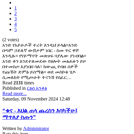
1
2
3
4
5
(2 votes)
አንድ የአይሁዶች ተረት እንዲህ ይላል፡፡አንድ
በጣም ኃይለኛ ውሸታም ነበር - ስመ ጥር ዋሾ
እንዲሉ፡፡ የሃይማኖት መጽሀፍ ባያሌው ያነብባል፡፡
አንድ ቀን እንደተለመደው የፀሎት መፅሐፉን ይዞ
በተመስጦ እያነበበ ሳለ፣ ከውጪ የብዙ ሰዎች
የጩኸት ድምፅ ይሰማል፡፡ ወደ መስኮቱ ሄዶ
ሲመለከት የሚጮሁት ትናንሽ የሰፈር…
Read
2131
times
Published in
ርዕሰ አንቀፅ
Read more...
Saturday, 09 November 2024 12:48
“ቁና - እህል ጠላ ጨረስን እባካችሁ፤
ማጥለያ ስጡን”
Written by
Administrator
Rate this item