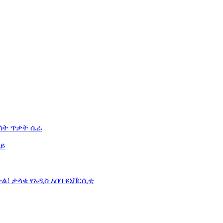
ሰት ጥቃት ሴራ
ራይ
ቀል!
ታላቁ የአዲስ አበባ ዩኒቨርሲቲ