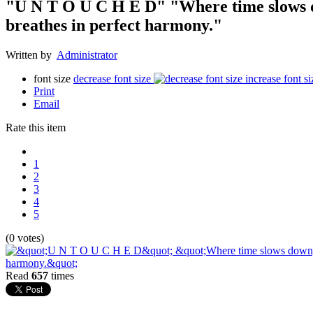
"U N T O U C H E D" "Where time slows 
breathes in perfect harmony."
Written by
Administrator
font size
decrease font size
increase font si
Print
Email
Rate this item
1
2
3
4
5
(0 votes)
Read
657
times