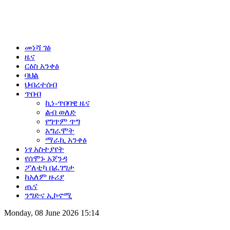
መነሻ ገፅ
ዜና
ርዕስ አንቀፅ
ባህል
ህብረተሰብ
ጥበብ
ኪነ-ጥበባዊ ዜና
ልብ ወለድ
የግጥም ጥግ
አግራሞት
ማራኪ አንቀፅ
ነፃ አስተያየት
የሰሞኑ አጀንዳ
ፖለቲካ በፈገግታ
ከአለም ዙሪያ
ጤና
ንግድና ኢኮኖሚ
Monday, 08 June 2026 15:14