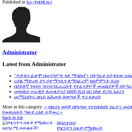
Published in
ኪነ-ጥበባዊ ዜና
Administrator
Latest from Administrator
"ጥቃቱን ፈጽሞ በመንግሥት ላይ ማሳበብ"፦ በትግራይ የታቀደው የሐ
ሪያል ማድሪድ ያን ዶዮማንዴን ለማስፈረም ከስምምነት ደረሰ
በኃይለኛ ንፋስና ዝናብ የፈራረሱት የተፈናቃዮች መጠለያዎች በትግ
መከላከያ ሠራዊት ለመቄዶንያ ከ600 ሺህ ብር በላይ ድጋፍ አደረገ
ጠ/ሚኒስትር ዐቢይ አሕመድ ለወጣቶች ጥሪ አቀረቡ
More in this category:
« ብዙኃኑ ወላጅ በየጓዳው የተሰቀለበት የፈተና መስ
የመጽሐፍት ዓውደ ርዕይ ተጀመረ »
back to top
ህብረተሰብ
የባርነትን ሰቆቃ የሚዘክሩት