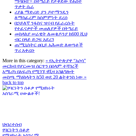
ማሳበብ"፦ በትግራይ የታቀደው የሐሰት
ጥቃት ሴራ
ሪያል ማድሪድ ያን ዶዮማንዴን
ለማስፈረም ከስምምነት ደረሰ
በኃይለኛ ንፋስና ዝናብ የፈራረሱት
የተፈናቃዮች መጠለያዎች በትግራይ
መከላከያ ሠራዊት ለመቄዶንያ ከ600 ሺህ
ብር በላይ ድጋፍ አደረገ
ጠ/ሚኒስትር ዐቢይ አሕመድ ለወጣቶች
ጥሪ አቀረቡ
More in this category:
« የኢትዮጵያዋ “አሶሳ”
መርከብ የሆርሙዝ ሰርጥን በሰላም ተሻገረች
አሜሪካ በአፍሪካ የሚገኙ የቪዛ አገልግሎት
መስጫ ማዕከላትን ከ50 ወደ 20 ልትቀንስ ነው »
back to top
ህብረተሰብ
የባርነትን ሰቆቃ
የሚዘክሩት አስገራሚ