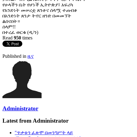
የሁላችን ቤት የሆነች ኢትዮጵያ፤ አፍሪካ
የአንድነት መሠረቷ ጸንቶና ሰላሟ ተጠብቆ
በአንድነት ጸንታ ትኖር ዘንድ በመመኘት
ልሰናበት።
ሰላም!!
በተረፈ ወርቁ (ዲ/ን)
Read
950
times
Published in
ዜና
Administrator
Latest from Administrator
"ጥቃቱን ፈጽሞ በመንግሥት ላይ