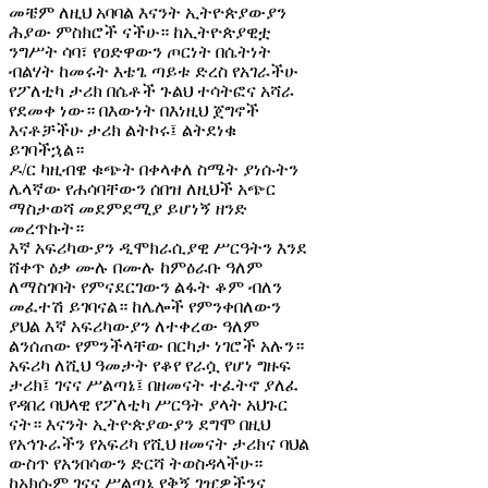
መቼም ለዚህ አባባል እናንት ኢትዮጵያውያን
ሕያው ምስክሮች ናችሁ። ከኢትዮጵያዊቷ
ንግሥት ሳባ፣ የዐድዋውን ጦርነት በሴትነት
ብልሃት ከመሩት እቴጌ ጣይቱ ድረስ የአገራችሁ
የፖለቲካ ታሪክ በሴቶች ጉልህ ተሳትፎና አሻራ
የደመቀ ነው። በእውነት በእነዚህ ጀግኖች
እናቶቻችሁ ታሪክ ልትኮሩ፤ ልትደነቁ
ይገባችኋል።
ዶ/ር ካዚብዌ ቁጭት በቀላቀለ ስሜት ያነሱትን
ሌላኛው የሐሳባቸውን ሰበዝ ለዚህች አጭር
ማስታወሻ መደምደሚያ ይሆነኝ ዘንድ
መረጥኩት።
እኛ አፍሪካውያን ዲሞክራሲያዊ ሥርዓትን እንደ
ሸቀጥ ዕቃ ሙሉ በሙሉ ከምዕራቡ ዓለም
ለማስገባት የምናደርገውን ልፋት ቆም ብለን
መፈተሽ ይገባናል። ከሌሎች የምንቀበለውን
ያህል እኛ አፍሪካውያን ለተቀረው ዓለም
ልንሰጠው የምንችላቸው በርካታ ነገሮች አሉን።
አፍሪካ ለሺህ ዓመታት የቆየ የራሷ የሆነ ግዙፍ
ታሪክ፤ ገናና ሥልጣኔ፤ በዘመናት ተፈትኖ ያለፈ
የዳበረ ባህላዊ የፖለቲካ ሥርዓት ያላት አህጉር
ናት። እናንት ኢትዮጵያውያን ደግሞ በዚህ
የአኅጉራችን የአፍሪካ የሺህ ዘመናት ታሪክና ባህል
ውስጥ የአንበሳውን ድርሻ ትወስዳላችሁ።
ከአክሱም ገናና ሥልጣኔ የቅኝ ገዢዎችንና