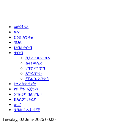
መነሻ ገፅ
ዜና
ርዕስ አንቀፅ
ባህል
ህብረተሰብ
ጥበብ
ኪነ-ጥበባዊ ዜና
ልብ ወለድ
የግጥም ጥግ
አግራሞት
ማራኪ አንቀፅ
ነፃ አስተያየት
የሰሞኑ አጀንዳ
ፖለቲካ በፈገግታ
ከአለም ዙሪያ
ጤና
ንግድና ኢኮኖሚ
Tuesday, 02 June 2026 00:00