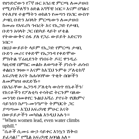
የዘንድሮውን የ7ኛ ዙር አገራዊ ምርጫ ለመታዘብ
የሚያስችለኝን ዕድል አግኝቼ ነበር። እናም በግልና
የተለያዩ ተቋማትን ወክለን የመጣን የአገር ውስጥ
ታዛቢ ቡድን አባላት ምርጫውን ለመታዘብ
ከመጡ የአፍሪካ ኅብረት እና የኢጋድ የታዛቢ
ቡድን አባላት ጋር በስካይ ላይት ሆቴል
የትውውቅና ሰፋ ያለ የጋራ ውይይት አድርገን
ነበር።
በዚህ ውይይት ላይም የኢጋድ የምርጫ ታዛቢ
ቡድን መሪና የቀድሞ የኡጋንዳ የቀድሞው
ምክትል ፕሬዚደንት የነበሩት ዶ/ር ዋንዲራ
ካዚብዌ በምክር መልኩ ለወጣቶች ያነሱት ሐሳብ
ቀልቤን ገዛው። እናም ከእኚህ ጉምቱ ፖለቲከኛ
አፍሪካዊ እናት ከሐሳባቸው ጥቂት ሰበዞችን
ለመምዘዝ ወደድኹ።
በአገራቸው ኡጋንዳ ፖለቲካ ውስጥ የሴቶችን/
የእናቶችን የፖለቲካ ተሳትፎ ትርጉም ባለው
መንገድ በመቀየር ጉልህ አሻራ ያኖሩት የህክምና
ሳይንስን ከሥነ-መንግሥት ትምህርት ጋር
ያጣጣሙ እኚህ አፍሪካዊ ምሁር እናት
በውይይታችን መካከል እንዲህ አሉን።
"When women lead, even water climbs
uphill."
"ሴቶች ሲመሩ ውኃ ሳይቀር እንኳን ሽቅብ
ይፈሳል፤" የሚል አፍሪካዊ አባባል አለ።