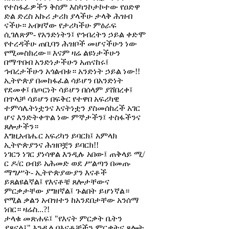
የተስፋፊዎችን ቅስም እስካንኮታኮተው የዐድዋ
ድል ድረስ አኩሪ ታሪክ ያላችሁ ታላቅ ሕዝብ
ናችሁ። አብዛኛው የታሪካችሁ ምዕራፍ
ሲገለጽም- የአንድነትን፤ የኅብረትን ኃይል ቀድሞ
የተረዳችሁ ጠቢባን ሕዝቦች መሆናችሁን ነው
የሚመስክረው። እናም ዛሬ ልዩነታችሁን
በማጥበብ አንድነታችሁን አጠናከሩ፤
ኅብረታችሁን አጎልብቱ። አንድነት ኃይል ነው!!
ኢትዮጵያ በመከፋፈል ሳይሆን በአንድነት
የደመቀ፤ በጦርነት ሳይሆን በሰላም ያሸበረቀ፤
በጥላቻ ሳይሆን በፍቅር የተዋበ አፍሪካዊ
ተምሳሌትነቷንና እናትነቷን ያስመሰከረች አገር
ሆና እንድትቀጥል ነው ምኞታችን፤ ተስፋችንና
ጸሎታችን።
እግዚአብሔር አፍሪካን ይባርክ፤ አምላክ
ኢትዮጵያንና ሕዝቦቿን ይባርክ!!
ነገርን ነገር ያነሳዋል እንዲሉ አበው፤ ጠቅላይ ሚ/
ር ዶ/ር ዐብይ አሕመድ ወደ ሥልጣን በመጡ
ማግሥት- ኢትዮጵያውያን እናቶች
ይጸልዩልኛል፤ የእናቶቼ ጸሎታቸውና
ምርቃታቸው ያግዘኛል፤ ጉልበት ይሆነኛል።
የሚል ቃልን አብዝተን ከአንደበታቸው አንሰማ
ነበር። ዛሬስ...?!
ታላቁ መጽሐፍ፤ "የእናት ምርቃት ቤትን
ያጸናል፤" እንዲል በእናቶቻችን ምርቃትና ጸሎት