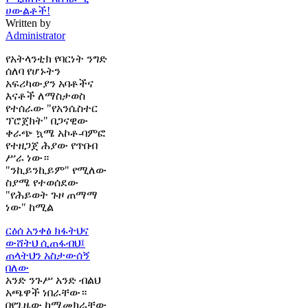
ሀውልቶች!
Written by
Administrator
የአትላንቲክ የባርነት ንግድ
ሰለባ የሆኑትን
አፍሪካውያን አባቶችና
እናቶች ለማስታወስ
የተሰራው "የአንሴስተር
ፕሮጀክት" በጋናዊው
ቀራጭ ኳሜ አኮቶ-ባምፎ
የተዘጋጀ ሕያው የጥበብ
ሥራ ነው።
"ንኪይንኪይም" የሚለው
ስያሜ የተወሰደው
"የሕይወት ጉዞ ጠማማ
ነው" ከሚል
ርዕሰ አንቀፅ
ክፋትህና
ውሸትህ ሲጠፋብህ፤
ጠላትህን አስታውሰኝ
በለው
አንድ ንጉሥ አንድ ብልህ
አጫዋች ነበራቸው።
በየጊዜው ከሚመክራቸው