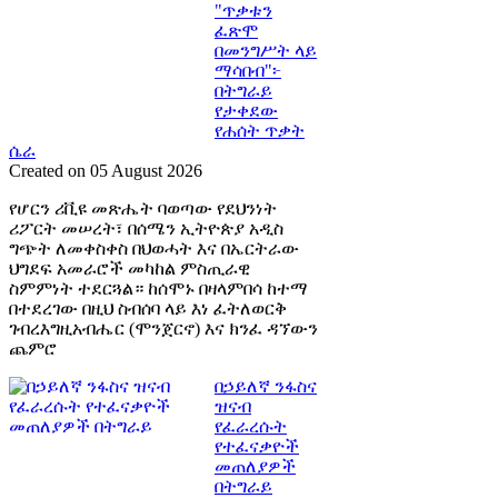
"ጥቃቱን
ፈጽሞ
በመንግሥት ላይ
ማሳበብ"፦
በትግራይ
የታቀደው
የሐሰት ጥቃት
ሴራ
Created on 05 August 2026
የሆርን ሪቪዩ መጽሔት ባወጣው የደህንነት
ሪፖርት መሠረት፣ በሰሜን ኢትዮጵያ አዲስ
ግጭት ለመቀስቀስ በህወሓት እና በኤርትራው
ህግደፍ አመራሮች መካከል ምስጢራዊ
ስምምነት ተደርጓል። ከሰሞኑ በዛላምበሳ ከተማ
በተደረገው በዚህ ስብሰባ ላይ እነ ፈትለወርቅ
ገብረእግዚአብሔር (ሞንጀርኖ) እና ክንፈ ዳኘውን
ጨምሮ
በኃይለኛ ንፋስና
ዝናብ
የፈራረሱት
የተፈናቃዮች
መጠለያዎች
በትግራይ