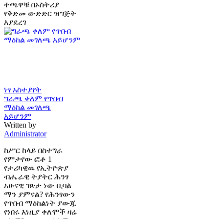
ተጫዋቹ በኦስትሪያ
የቅድመ ውድድር ዝግጅት
እያደረገ
ነፃ አስተያየት
ግራጫ ቀለም የጥበብ
ማዕከል መገለጫ
አይሆንም
Written by
Administrator
ከሥር ከላይ በስተግራ
የምታየው ፎቶ 1
የታሪካዊዉ የኢትዮጵያ
ብሔራዊ ትያትር ሕንፃ
አሁናዊ ገጽታ ነው ቢባል
ማን ያምናል? የሕንፃውን
የጥበብ ማዕከልነት ያውጁ
የነበሩ እነዚያ ቀለሞች ዛሬ