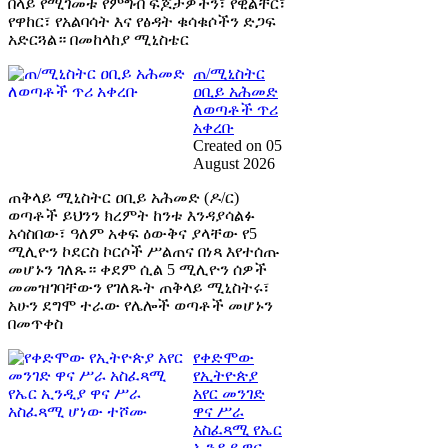
በላይ የሚገመቱ የምግብ ፍጆታዎችን፣ የዊልቸር፣
የዋከር፣ የአልባሳት እና የፅዳት ቁሳቁሶችን ድጋፍ
አድርጓል። በመከላከያ ሚኒስቴር
ጠ/ሚኒስትር
ዐቢይ አሕመድ
ለወጣቶች ጥሪ
አቀረቡ
Created on 05
August 2026
ጠቅላይ ሚኒስትር ዐቢይ አሕመድ (ዶ/ር)
ወጣቶች ይህንን ክረምት ከንቱ እንዳያሳልፉ
አሳስበው፣ ዓለም አቀፍ ዕውቅና ያላቸው የ5
ሚሊዮን ኮደርስ ኮርሶች ሥልጠና በነጻ እየተሰጡ
መሆኑን ገለጹ። ቀደም ሲል 5 ሚሊዮን ሰዎች
መመዝገባቸውን የገለጹት ጠቅላይ ሚኒስትሩ፣
አሁን ደግሞ ተራው የሌሎች ወጣቶች መሆኑን
በመጥቀስ
የቀድሞው
የኢትዮጵያ
አየር መንገድ
ዋና ሥራ
አስፈጻሚ የኤር
ኢንዲያ ዋና