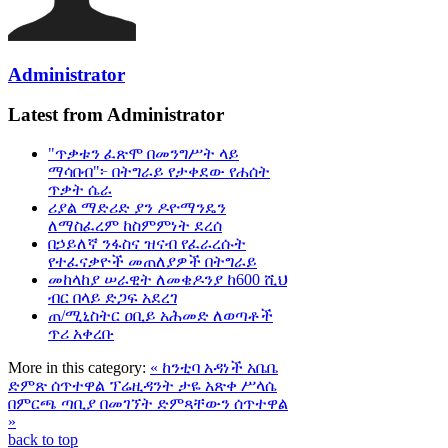
Administrator
Latest from Administrator
"ጥቃቱን ፈጽሞ በመንግሥት ላይ
ማሳበብ"፦ በትግራይ የታቀደው የሐሰት
ጥቃት ሴራ
ሪያል ማድሪድ ያን ዶዮማንዴን
ለማስፈረም ከስምምነት ደረሰ
በኃይለኛ ንፋስና ዝናብ የፈራረሱት
የተፈናቃዮች መጠለያዎች በትግራይ
መከላከያ ሠራዊት ለመቄዶንያ ከ600 ሺህ
ብር በላይ ድጋፍ አደረገ
ጠ/ሚኒስትር ዐቢይ አሕመድ ለወጣቶች
ጥሪ አቀረቡ
More in this category:
« ከንቲባ አዳነች አቤቤ
ድምጽ ሰጥተዋል
ፕሬዚዳንት ታዬ አጽቀ ሥላሴ
በምርጫ ጣቢያ በመገኘት ድምጻቸውን ሰጥተዋል
»
back to top