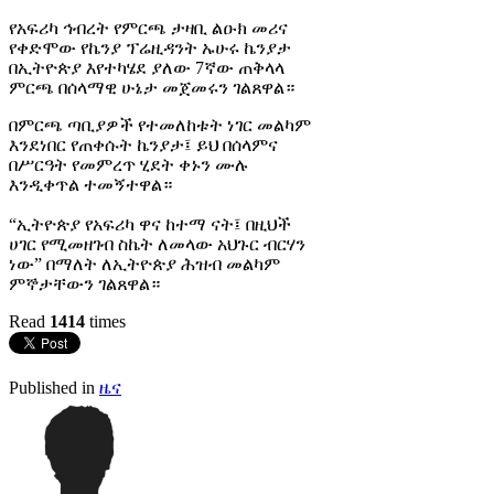
የአፍሪካ ኅብረት የምርጫ ታዛቢ ልዑክ መሪና
የቀድሞው የኬንያ ፕሬዚዳንት ኡሁሩ ኬንያታ
በኢትዮጵያ እየተካሄደ ያለው 7ኛው ጠቅላላ
ምርጫ በሰላማዊ ሁኔታ መጀመሩን ገልጸዋል።
በምርጫ ጣቢያዎች የተመለከቱት ነገር መልካም
እንደነበር የጠቀሱት ኬንያታ፤ ይህ በሰላምና
በሥርዓት የመምረጥ ሂደት ቀኑን ሙሉ
እንዲቀጥል ተመኝተዋል።
“ኢትዮጵያ የአፍሪካ ዋና ከተማ ናት፤ በዚህች
ሀገር የሚመዘገብ ስኬት ለመላው አህጉር ብርሃን
ነው” በማለት ለኢትዮጵያ ሕዝብ መልካም
ምኞታቸውን ገልጸዋል።
Read
1414
times
Published in
ዜና