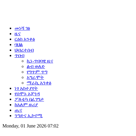
መነሻ ገፅ
ዜና
ርዕስ አንቀፅ
ባህል
ህብረተሰብ
ጥበብ
ኪነ-ጥበባዊ ዜና
ልብ ወለድ
የግጥም ጥግ
አግራሞት
ማራኪ አንቀፅ
ነፃ አስተያየት
የሰሞኑ አጀንዳ
ፖለቲካ በፈገግታ
ከአለም ዙሪያ
ጤና
ንግድና ኢኮኖሚ
Monday, 01 June 2026 07:02