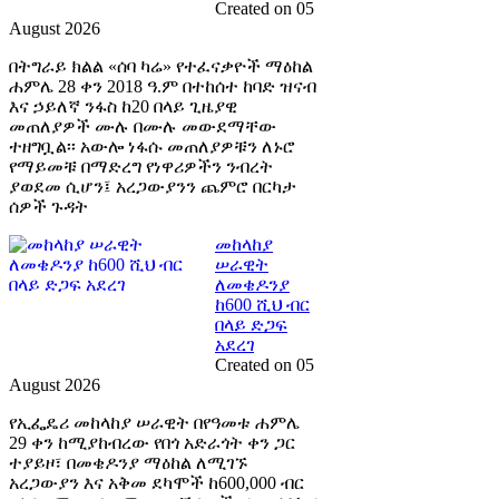
Created on 05
August 2026
በትግራይ ክልል «ሰባ ካሬ» የተፈናቃዮች ማዕከል
ሐምሌ 28 ቀን 2018 ዓ.ም በተከሰተ ከባድ ዝናብ
እና ኃይለኛ ንፋስ ከ20 በላይ ጊዜያዊ
መጠለያዎች ሙሉ በሙሉ መውደማቸው
ተዘግቧል፡፡ አውሎ ነፋሱ መጠለያዎቹን ለኑሮ
የማይመቹ በማድረግ የነዋሪዎችን ንብረት
ያወደመ ሲሆን፤ አረጋውያንን ጨምሮ በርካታ
ሰዎች ጉዳት
መከላከያ
ሠራዊት
ለመቄዶንያ
ከ600 ሺህ ብር
በላይ ድጋፍ
አደረገ
Created on 05
August 2026
የኢፌዴሪ መከላከያ ሠራዊት በየዓመቱ ሐምሌ
29 ቀን ከሚያከብረው የበጎ አድራጎት ቀን ጋር
ተያይዞ፣ በመቄዶንያ ማዕከል ለሚገኙ
አረጋውያን እና አቅመ ደካሞች ከ600,000 ብር