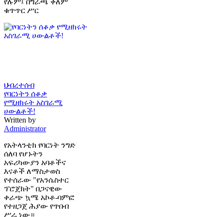
የሉም፤ በግራጫ ቀለም
ቁጥጥር ሥር
ህብረተሰብ
የባርነትን ሰቆቃ
የሚዘክሩት አስገራሚ
ሀውልቶች!
Written by
Administrator
የአትላንቲክ የባርነት ንግድ
ሰለባ የሆኑትን
አፍሪካውያን አባቶችና
እናቶች ለማስታወስ
የተሰራው "የአንሴስተር
ፕሮጀክት" በጋናዊው
ቀራጭ ኳሜ አኮቶ-ባምፎ
የተዘጋጀ ሕያው የጥበብ
ሥራ ነው።