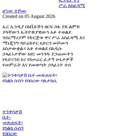
ሥራ አስፈጻሚ
ሆነው ተሾሙ
Created on 05 August 2026
ኤር ኢንዲያ በአቪዬሽን ዘርፍ ሰፋ ያለ ልምድ
ያላቸውን ኢትዮጵያዊውን አቶ ተወልደ
ገብረማሪያም የድርጅቱ ዋና ሥራ አስፈጻሚ እና
ማኔጂንግ ዳይሬክተር አድርጎ መሾሙን
አስታውቋል። አቶ ተወልደ በአዲሱ
ኃላፊነታቸው አየር መንገዱ ያጋጠሙትን
የፋይናንስ እና የአሠራር ፈታኝ ሁኔታዎች
የመምራት እና የመወጣት ኃላፊነት ተሰ
ተንቀሳቃሽ
ቤተ-
መጽሐፍት፡
የስልክ ሱስን
የሰበረው