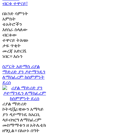
ብርቱ ተዋናይ!
በአንድ ሳምንት
አምስት
ቴአትሮችን
እየሰራ ስላለው
ብርቱው
ተዋናይ ትእዛዙ
ታዬ ጥቂት
መረጃ አድርሼ
ነበር። እሱን
ስፖርት አድማስ
ሪያል
ማድሪድ ያን ዶዮማንዴን
ለማስፈረም ከስምምነት
ደረሰ
ሪያል ማድሪድ
ኮትዲቯራዊውን አማካይ
ያን ዲዮማንዴ ከአርቢ
ላይብዢግ ለማስፈረም
መስማማቱን ዘ አትሌቲክ
ዘግቧል። በአሁኑ ሰዓት