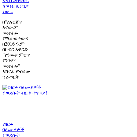
አዲስ መጽሐፍ
ለንባብ ሊያበቃ
ነው...
በ“እናርጅና
እናውጋ”
መጽሐፉ
የሚታወቀውና
በ2016 ዓ.ም
በክብር አዋርድ
“የዓመቱ ምርጥ
የግጥም
መጽሐፍ”
አሸናፊ የነበረው
ጌራወርቅ
የዘርፉ
ባለሙያዎች
ያወደሱት