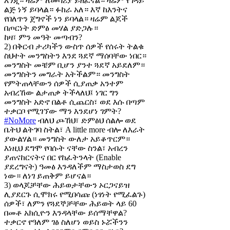
እንጂ። ዛሬም ለመሳሪያ ይዘፈናል። ዛሬም የገዳይ
ልጅ ነኝ ይባላል። ፉከራ አለ። እኛ ከእንትና
የበለጥን ጀግኖች ነን ይባላል። ዛሬም ልጆች
በጦርነት ድምፅ መሃል ያድጋሉ።
ከዛ፣ ምን መዓት መጣብን?
2) በቅርብ ታሪካችን ውስጥ ሰዎች የሰሩት ትልቁ
ስህተት መንግስትን እንደ ጓደኛ ማሰባቸው ነበር።
መንግስት መቼም ቢሆን ያንተ ጓደኛ አይደለም።
መንግስትን መግራት አትችልም። መንግስት
የምትጠላቸውን ሰዎች ሲያጠቃ አንተም
አብረኸው ልታጠቃ ትችላለህ፤ ነገር ግን
መንግስት አድኖ በልቶ ሲጨርስ፣ ወደ እሱ በጣም
ተቃርቦ የሚገኘው ማን እንደሆነ ገምት?
#NoMore
ብለህ ጮኸህ፣ ድምፅህ ሰልሎ ወደ
ቤትህ ልትገባ ስትል፣ A little more ብሎ ለእራት
ያውልሃል። መንግስት ውለታ አይቆጥርም።
እነዚህ ደግሞ የባሱት ናቸው ስንል፣ አብረን
ያጠናከርናትና በር የከፈትንላት (Enable
ያደረግናት) ዓመፅ እንዳለችም ማስታወስ ደግ
ነው። ለነገ ይጠቅም ይሆናል።
3) ወላጆቻቸው ሕይወታቸውን ኦርጋናይዝ
ሊያደርጉ ሲሞክሩ የሚበሳጩ (ነፃነት የሚፈልጉ)
ሰዎች፣ ለምን የጓደኞቻቸው ሕይወት ላይ 60
በመቶ አክሲዮን እንዳላቸው ይሰማቸዋል?
ተቃርኖ የዓለም ገፅ ስለሆነ ወይስ ኑሯችንን