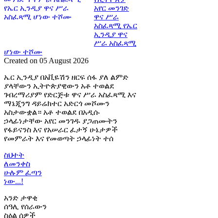
አየር መንገድ
ዋና ሥራ
አስፈጻሚ የኤር
ኢንዲያ ዋና
ሥራ አስፈጻሚ
ሆነው ተሾሙ
Created on 05 August 2026
ኤር ኢንዲያ በአቪዬሽን ዘርፍ ሰፋ ያለ ልምድ
ያላቸውን ኢትዮጵያዊውን አቶ ተወልደ
ገብረማሪያም የድርጅቱ ዋና ሥራ አስፈጻሚ እና
ማኔጂንግ ዳይሬክተር አድርጎ መሾሙን
አስታውቋል። አቶ ተወልደ በአዲሱ
ኃላፊነታቸው አየር መንገዱ ያጋጠሙትን
የፋይናንስ እና የአሠራር ፈታኝ ሁኔታዎች
የመምራት እና የመወጣት ኃላፊነት ተሰ
ስህተት
ለመንቀስ
ሁሉም ፈጣን
ነው...!
አንድ ታዋቂ
ሰዓሊ የሰራውን
ስዕል ሰዎች