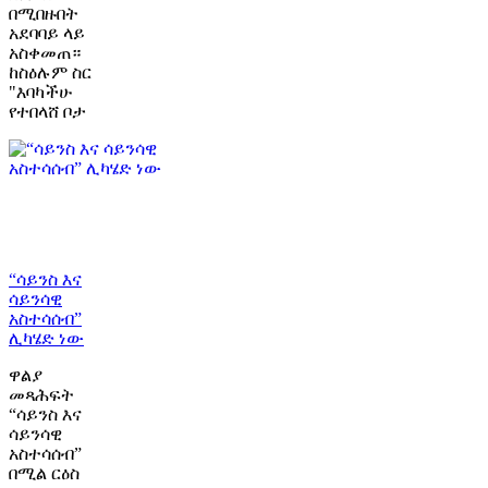
በሚበዙበት
አደባባይ ላይ
አስቀመጠ።
ከስዕሉም ስር
"እባካችሁ
የተበላሸ ቦታ
“ሳይንስ እና
ሳይንሳዊ
አስተሳሰብ”
ሊካሄድ ነው
ዋልያ
መጻሕፍት
“ሳይንስ እና
ሳይንሳዊ
አስተሳሰብ”
በሚል ርዕስ