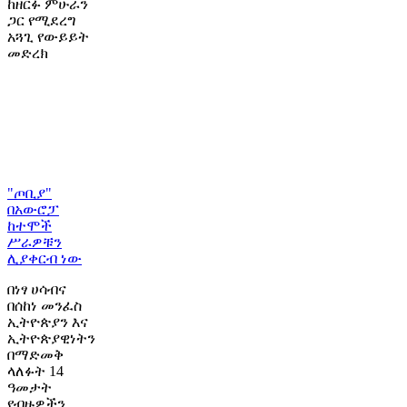
ከዘርፉ ምሁራን
ጋር የሚደረግ
አጓጊ የውይይት
መድረክ
"ጦቢያ"
በአውሮፓ
ከተሞች
ሥራዎቹን
ሊያቀርብ ነው
በነፃ ሀሳብና
በሰከነ መንፈስ
ኢትዮጵያን እና
ኢትዮጵያዊነትን
በማድመቅ
ላለፉት 14
ዓመታት
የብዙዎችን