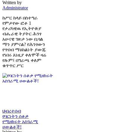
Written by
Administrator
ከሥር ከላይ በስተግራ
የምታየው ፎቶ 1
የታሪካዊዉ የኢትዮጵያ
ብሔራዊ ትያትር ሕንፃ
አሁናዊ ገጽታ ነው ቢባል
ማን ያምናል? የሕንፃውን
የጥበብ ማዕከልነት ያውጁ
የነበሩ እነዚያ ቀለሞች ዛሬ
የሉም፤ በግራጫ ቀለም
ቁጥጥር ሥር
ህብረተሰብ
የባርነትን ሰቆቃ
የሚዘክሩት አስገራሚ
ሀውልቶች!