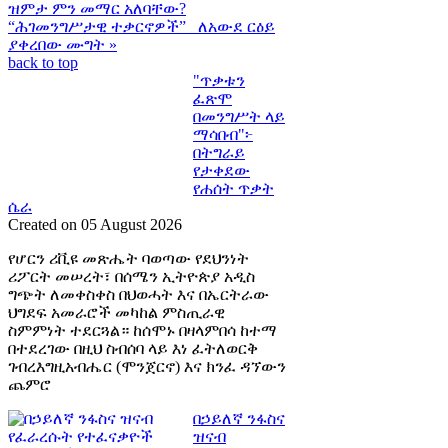
ዝምታ ምን መማር አለባቸው?
“ሕገመንግሥታዊ ተቃርኖዎች” ለአውደ ርዕይ
ያቀረበው ሙግት »
back to top
"ጥቃቱን
ፈጽሞ
በመንግሥት ላይ
ማሳበብ"፦
በትግራይ
የታቀደው
የሐሰት ጥቃት
ሴራ
Created on 05 August 2026
የሆርን ሪቪዩ መጽሔት ባወጣው የደህንነት
ሪፖርት መሠረት፣ በሰሜን ኢትዮጵያ አዲስ
ግጭት ለመቀስቀስ በህወሓት እና በኤርትራው
ህግደፍ አመራሮች መካከል ምስጢራዊ
ስምምነት ተደርጓል። ከሰሞኑ በዛላምበሳ ከተማ
በተደረገው በዚህ ስብሰባ ላይ እነ ፈትለወርቅ
ገብረእግዚአብሔር (ሞንጀርኖ) እና ክንፈ ዳኘውን
ጨምሮ
በኃይለኛ ንፋስና
ዝናብ