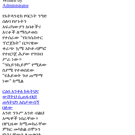
Written by
Administrator
የአትላንቲክ የባርነት ንግድ
ሰለባ የሆኑትን
አፍሪካውያን አባቶችና
እናቶች ለማስታወስ
የተሰራው "የአንሴስተር
ፕሮጀክት" በጋናዊው
ቀራጭ ኳሜ አኮቶ-ባምፎ
የተዘጋጀ ሕያው የጥበብ
ሥራ ነው።
"ንኪይንኪይም" የሚለው
ስያሜ የተወሰደው
"የሕይወት ጉዞ ጠማማ
ነው" ከሚል
ርዕሰ አንቀፅ
ክፋትህና
ውሸትህ ሲጠፋብህ፤
ጠላትህን አስታውሰኝ
በለው
አንድ ንጉሥ አንድ ብልህ
አጫዋች ነበራቸው።
በየጊዜው ከሚመክራቸው
ምክር መካከል ሰሞኑን
የነገራቸውን ለመቀበል