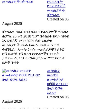
የፈራረሱት
የተፈናቃዮች
መጠለያዎች
በትግራይ
Created on 05
August 2026
በትግራይ ክልል «ሰባ ካሬ» የተፈናቃዮች ማዕከል
ሐምሌ 28 ቀን 2018 ዓ.ም በተከሰተ ከባድ ዝናብ
እና ኃይለኛ ንፋስ ከ20 በላይ ጊዜያዊ
መጠለያዎች ሙሉ በሙሉ መውደማቸው
ተዘግቧል፡፡ አውሎ ነፋሱ መጠለያዎቹን ለኑሮ
የማይመቹ በማድረግ የነዋሪዎችን ንብረት
ያወደመ ሲሆን፤ አረጋውያንን ጨምሮ በርካታ
ሰዎች ጉዳት
መከላከያ
ሠራዊት
ለመቄዶንያ
ከ600 ሺህ ብር
በላይ ድጋፍ
አደረገ
Created on 05
August 2026