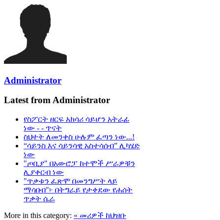
Administrator
Latest from Administrator
የስፖርት ዘርፍ አክሳሪ ሳይሆን አትራፊ
ነው - - ጥናት
ስህተት ለመንቀስ ሁሉም ፈጣን ነው...!
“ሳይንስ እና ሳይንሳዊ አስተሳሰብ” ሊካሄድ
ነው
"ጦቢያ" በአውሮፓ ከተሞች ሥራዎቹን
ሊያቀርብ ነው
"ጥቃቱን ፈጽሞ በመንግሥት ላይ
ማሳበብ"፦ በትግራይ የታቀደው የሐሰት
ጥቃት ሴራ
More in this category:
« መሪዎች ከህዝቡ