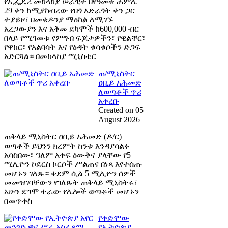
የኢፌዴሪ መከላከያ ሠራዊት በየዓመቱ ሐምሌ
29 ቀን ከሚያከብረው የበጎ አድራጎት ቀን ጋር
ተያይዞ፣ በመቄዶንያ ማዕከል ለሚገኙ
አረጋውያን እና አቅመ ደካሞች ከ600,000 ብር
በላይ የሚገመቱ የምግብ ፍጆታዎችን፣ የዊልቸር፣
የዋከር፣ የአልባሳት እና የፅዳት ቁሳቁሶችን ድጋፍ
አድርጓል። በመከላከያ ሚኒስቴር
ጠ/ሚኒስትር
ዐቢይ አሕመድ
ለወጣቶች ጥሪ
አቀረቡ
Created on 05
August 2026
ጠቅላይ ሚኒስትር ዐቢይ አሕመድ (ዶ/ር)
ወጣቶች ይህንን ክረምት ከንቱ እንዳያሳልፉ
አሳስበው፣ ዓለም አቀፍ ዕውቅና ያላቸው የ5
ሚሊዮን ኮደርስ ኮርሶች ሥልጠና በነጻ እየተሰጡ
መሆኑን ገለጹ። ቀደም ሲል 5 ሚሊዮን ሰዎች
መመዝገባቸውን የገለጹት ጠቅላይ ሚኒስትሩ፣
አሁን ደግሞ ተራው የሌሎች ወጣቶች መሆኑን
በመጥቀስ
የቀድሞው
የኢትዮጵያ