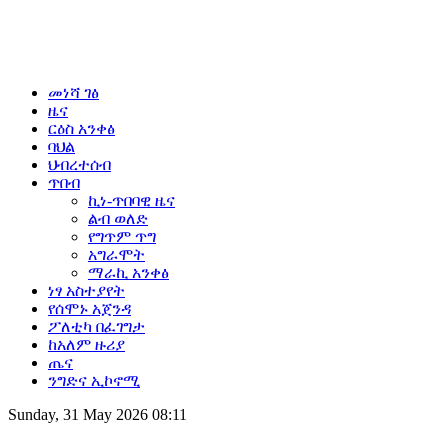
መነሻ ገፅ
ዜና
ርዕስ አንቀፅ
ባህል
ህብረተሰብ
ጥበብ
ኪነ-ጥበባዊ ዜና
ልብ ወለድ
የግጥም ጥግ
አግራሞት
ማራኪ አንቀፅ
ነፃ አስተያየት
የሰሞኑ አጀንዳ
ፖለቲካ በፈገግታ
ከአለም ዙሪያ
ጤና
ንግድና ኢኮኖሚ
Sunday, 31 May 2026 08:11