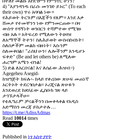
በተለየ መልኩ እየደገምን የምንኖር ሆነን?
4) "እያንዳንዱ በራሱ መንገድ ይኑር" (To each
their own) ጥሩ አባባል ነው።
የሕይወት ትርጉም በእጃችን የለም። እንደ እቃ
ሸመታ የተመቸንን ነው የምንመርጠው። በዛ
ውስጥ የዳኝነት ወንበርን ተሻምተው የሚገዙ
ብዙ አሉ። አትፍረድ የሚለውን ትዕዛዝ
ለአማኞች ትተን፣ ስለሕይወት ውስብስብነት፣
ስለሰዎችም መልከ ብዙነት፣ እሱንም
ስለመቀበል፣ "ራስህ ሁን፣ ሌሎችንም እንዲሆኑ
ፍቀድ" (Be and let others be) ለሚለው
ሐረግም አሜን ብንል!
5) ድል ለአርሰናል! እና ለሰፊው ሕዝብ ፡)
Agegeheu Asegid-
ከዝግጅት ክፍሉ፡- ከላይ የቀረበው ጽሁፍ መጠነኛ
አርትኦት ተደርጎበታል፡፡ ኦሪጂናል ጽሁፉን
እንደወረደ ከጸሃፊው ፌስቡክ ገጽ ላይ
ታገኙታላችሁ፡፡
የቴሌግራም ቻናልችንን በመቀላቀል የአዲስ
አድማስን መረጃ ይከታተሉ…
https://t.me/AdissAdmas
Read
10014
times
Published in
ነፃ አስተያየት