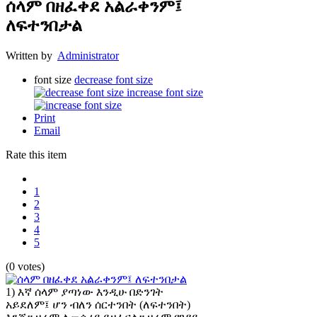
ሰላም በዘፈቀደ አልራቀንም፤
ለፍተንበታል
Written by
Administrator
font size
decrease font size
increase font size
Print
Email
Rate this item
1
2
3
4
5
(0 votes)
1) እኛ ሰላም ያጣነው እንዲሁ በድንገት
አይደለም፤ ሆን ብለን ሰርተንበት (ለፍተንበት)