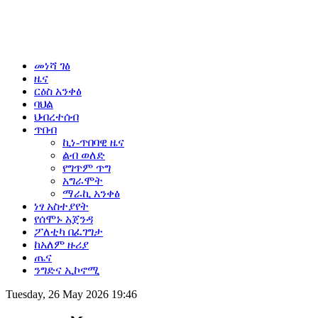
መነሻ ገፅ
ዜና
ርዕስ አንቀፅ
ባህል
ህብረተሰብ
ጥበብ
ኪነ-ጥበባዊ ዜና
ልብ ወለድ
የግጥም ጥግ
አግራሞት
ማራኪ አንቀፅ
ነፃ አስተያየት
የሰሞኑ አጀንዳ
ፖለቲካ በፈገግታ
ከአለም ዙሪያ
ጤና
ንግድና ኢኮኖሚ
Tuesday, 26 May 2026 19:46