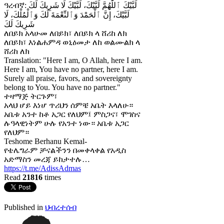
ዓረብኛ: لَبَّيْكَ ٱللَّٰهُمَّ لَبَّيْكَ، لَبَّيْكَ لَا شَرِيكَ لَكَ
لَبَّيْكَ، إِنَّ ٱلْحَمْدَ وَٱلنِّعْمَةَ لَكَ وَٱلْمُلْكَ، لَا
شَرِيكَ لَكَ
ለበይክ አላሁመ ለበይክ፣ ለበይክ ላ ሸሪከ ለክ
ለበይክ፣ እነልሐምዳ ወኒዕመታ ለከ ወልሙልክ ላ
ሸሪከ ለክ
Translation: "Here I am, O Allah, here I am.
Here I am, You have no partner, here I am.
Surely all praise, favors, and sovereignty
belong to You. You have no partner."
ተዛማጅ ትርጉም፣
አላህ ሆይ እነሆ ጥሪህን ሰምቼ አቤት እላለሁ።
አቤቱ አንተ ከቶ አጋር የለህም፤ ምስጋና፣ ሞገስና
ሉዓላዊነትም ሁሉ የአንተ ነው። አቤቱ አጋር
የለህም።
Teshome Berhanu Kemal-
የቴሌግራም ቻናልችንን በመቀላቀል የአዲስ
አድማስን መረጃ ይከታተሉ…
https://t.me/AdissAdmas
Read
21816
times
Published in
ህብረተሰብ