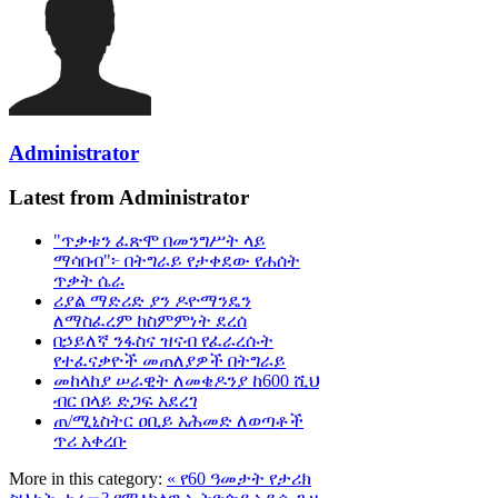
Administrator
Latest from Administrator
"ጥቃቱን ፈጽሞ በመንግሥት ላይ
ማሳበብ"፦ በትግራይ የታቀደው የሐሰት
ጥቃት ሴራ
ሪያል ማድሪድ ያን ዶዮማንዴን
ለማስፈረም ከስምምነት ደረሰ
በኃይለኛ ንፋስና ዝናብ የፈራረሱት
የተፈናቃዮች መጠለያዎች በትግራይ
መከላከያ ሠራዊት ለመቄዶንያ ከ600 ሺህ
ብር በላይ ድጋፍ አደረገ
ጠ/ሚኒስትር ዐቢይ አሕመድ ለወጣቶች
ጥሪ አቀረቡ
More in this category:
« የ60 ዓመታት የታሪክ