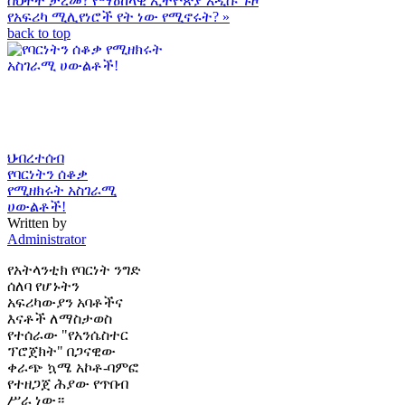
ስህተት ታረመ? የማዕከላዊ ኢትዮጵያ አዲሱ ጉዞ
የአፍሪካ ሚሊየነሮች የት ነው የሚኖሩት? »
back to top
ህብረተሰብ
የባርነትን ሰቆቃ
የሚዘክሩት አስገራሚ
ሀውልቶች!
Written by
Administrator
የአትላንቲክ የባርነት ንግድ
ሰለባ የሆኑትን
አፍሪካውያን አባቶችና
እናቶች ለማስታወስ
የተሰራው "የአንሴስተር
ፕሮጀክት" በጋናዊው
ቀራጭ ኳሜ አኮቶ-ባምፎ
የተዘጋጀ ሕያው የጥበብ
ሥራ ነው።