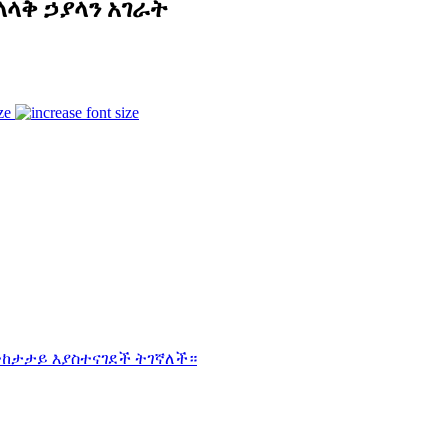
ላላቅ ኃያላን አገራት
ze