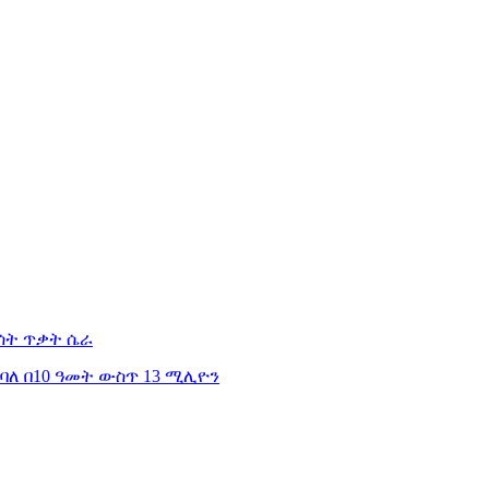
ሰት ጥቃት ሴራ
ተባለ
በ10 ዓመት ውስጥ 13 ሚሊዮን