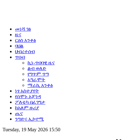
መነሻ ገፅ
ዜና
ርዕስ አንቀፅ
ባህል
ህብረተሰብ
ጥበብ
ኪነ-ጥበባዊ ዜና
ልብ ወለድ
የግጥም ጥግ
አግራሞት
ማራኪ አንቀፅ
ነፃ አስተያየት
የሰሞኑ አጀንዳ
ፖለቲካ በፈገግታ
ከአለም ዙሪያ
ጤና
ንግድና ኢኮኖሚ
Tuesday, 19 May 2026 15:50