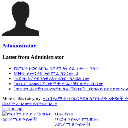
Administrator
Latest from Administrator
የስፖርት ዘርፍ አክሳሪ ሳይሆን አትራፊ ነው - - ጥናት
ስህተት ለመንቀስ ሁሉም ፈጣን ነው...!
“ሳይንስ እና ሳይንሳዊ አስተሳሰብ” ሊካሄድ ነው
"ጦቢያ" በአውሮፓ ከተሞች ሥራዎቹን ሊያቀርብ ነው
"ጥቃቱን ፈጽሞ በመንግሥት ላይ ማሳበብ"፦ በትግራይ የታቀደው የሐ
More in this category:
« ኩባ የአሜሪካን ባህር ሃይል ለማጥቃት አቅዳለች 
ሮቦቶች አብረውን ይንቀሳቀሳሉ »
back to top
ህብረተሰብ
የባርነትን ሰቆቃ የሚዘክሩት
አስገራሚ ሀውልቶች!