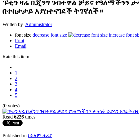
ፑቲን ዛሬ ቤጂንግ ገብተዋል ቻይና የዓለማችንን ታ
በተከታታይ እያስተናገደች ትገኛለች።
Written by
Administrator
font size
decrease font size
increase font si
Print
Email
Rate this item
1
2
3
4
5
(0 votes)
Read
6226
times
Published in
ከአለም ዙሪያ