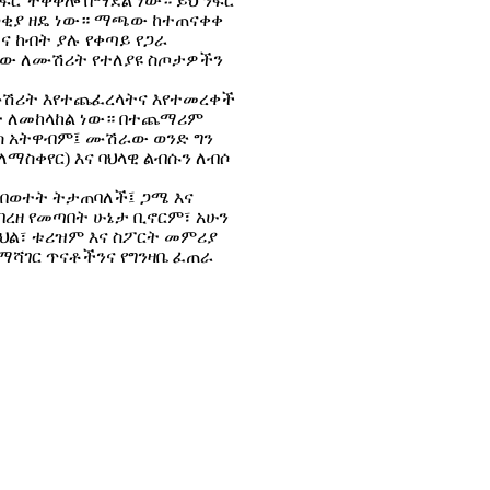
ፍሮ ተቀቅሎ በማደል ነው። ይህ ንፍሮ
ወቂያ ዘዴ ነው። ማጫው ከተጠናቀቀ
ትና ከብት ያሉ የቀጣይ የጋራ
ራው ለሙሽሪት የተለያዩ ስጦታዎችን
ሙሽሪት እየተጨፈረላትና እየተመረቀች
ፋት ለመከላከል ነው። በተጨማሪም
ረስ አትዋብም፤ ሙሽራው ወንድ ግን
ለማስቀየር) እና ባህላዊ ልብሱን ለብሶ
 በወተት ትታጠባለች፤ ጋሜ እና
በረዘ የመጣበት ሁኔታ ቢኖርም፣ አሁን
 ባህል፣ ቱሪዝም እና ስፖርት መምሪያ
ለማሻገር ጥናቶችንና የግንዛቤ ፈጠራ