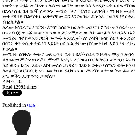
የሰርጉ ዝግጅት የሚጀምረው ሴት ሙሽራ እንደታጨች ለዘመድና ለጎረቤት ን
የመቅቀል ባህል ሙሽሪትን ሌላ የተመኛት ወንድ ካለ እንዳያጫት በይፋ ማሳ
በኋላ የሴቷ ቤተሰቦች ለወንዱ ሙሽራ "ታጋ" (እንደ አልባሳት፣ ገንዘብ፣ መሬ
መተዳደሪያ ሽልማት) ከአቅማቸው ጋር አገናዝበው ይሰጣሉ። ወንዱም በተ
ያበረክታል።
ሌላው አስገራሚ ሥርዓት ደግሞ ከሰርጉ ከሁለት ወይም ከሦስት ቀን በፊት 
በቤተሰቦቿ ጥፍሯ መቆረጡ ነው። ይህ የሚደረገው ክፉ መንፈስ እንዳይለክ
ሙሽሪት ገና ከወንድ ጋር ትውውቅ እንደሌላት ለማሳየት እስከ ሰርጉ ቀን ድ
በሰርጉ ቀን ቅቤ ተቀብቶ፣ አይኑን ስር ኩል ተኩሎ (የሰውን ክፉ አይን ትኩረት 
ይሄዳል።
ሙሽሪት በበቅሎ ተጭና ወደ ወንዱ ቤት ከሄደች በኋላ ባህላዊ ቀሚሷን ለብሳ
ቁንጮዋንም ትላጫለች። ምንም እንኳን ይህ ውብ ባህል ከጊዜ ወደ ጊዜ እየተ
ላይ ወደ ነበረበት እሴት እየተመለሰ ይገኛል። በአሁኑ ወቅት የሰሜን ወሎ ዞን
ከወልዲያ ዩኒቨርሲቲ ጋር በመተባበር ይህንን ነባር ሥርዓት ለቀጣዩ ትውልድ 
ሥራዎችን እያከናወነ ይገኛል።
AMECO-
Read
12992
times
Published in
ባህል