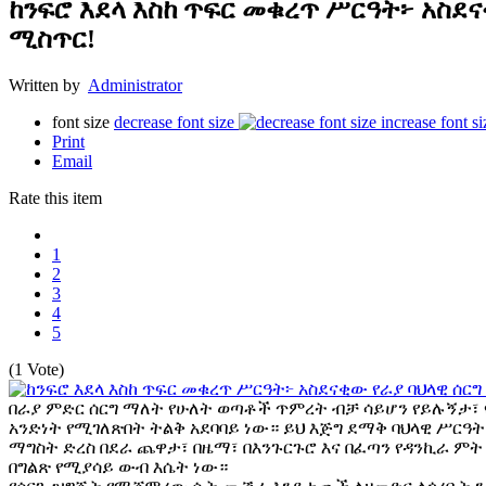
ከንፍሮ እደላ እስከ ጥፍር መቁረጥ ሥርዓት፦ አስደና
ሚስጥር!
Written by
Administrator
font size
decrease font size
increase font si
Print
Email
Rate this item
1
2
3
4
5
(1 Vote)
በራያ ምድር ሰርግ ማለት የሁለት ወጣቶች ጥምረት ብቻ ሳይሆን የይሉኝታ፣ የ
አንድነት የሚገለጽበት ትልቅ አደባባይ ነው። ይህ እጅግ ደማቅ ባህላዊ ሥርዓት
ማግስት ድረስ በደራ ጨዋታ፣ በዜማ፣ በእንጉርጉሮ እና በፈጣን የዳንኪራ ምት 
በግልጽ የሚያሳይ ውብ እሴት ነው።