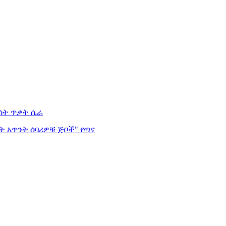
ሰት ጥቃት ሴራ
ዱት አጥንት ሰባሪዎቹ ጅቦች"
የጣና