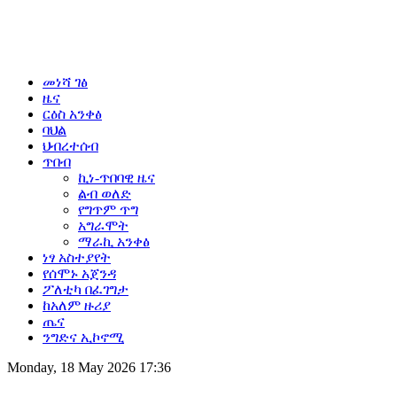
መነሻ ገፅ
ዜና
ርዕስ አንቀፅ
ባህል
ህብረተሰብ
ጥበብ
ኪነ-ጥበባዊ ዜና
ልብ ወለድ
የግጥም ጥግ
አግራሞት
ማራኪ አንቀፅ
ነፃ አስተያየት
የሰሞኑ አጀንዳ
ፖለቲካ በፈገግታ
ከአለም ዙሪያ
ጤና
ንግድና ኢኮኖሚ
Monday, 18 May 2026 17:36