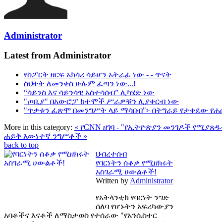
Administrator
Latest from Administrator
የስፖርት ዘርፍ አክሳሪ ሳይሆን አትራፊ ነው - - ጥናት
ስህተት ለመንቀስ ሁሉም ፈጣን ነው...!
“ሳይንስ እና ሳይንሳዊ አስተሳሰብ” ሊካሄድ ነው
"ጦቢያ" በአውሮፓ ከተሞች ሥራዎቹን ሊያቀርብ ነው
"ጥቃቱን ፈጽሞ በመንግሥት ላይ ማሳበብ"፦ በትግራይ የታቀደው የሐ
More in this category:
« የCNN ዘገባ - "የኢትዮጵያን መንገዶች የሚያጸ
ሐይቅ እውነተኛ ንግሥቶች »
back to top
ህብረተሰብ
የባርነትን ሰቆቃ የሚዘክሩት
አስገራሚ ሀውልቶች!
Written by
Administrator
የአትላንቲክ የባርነት ንግድ
ሰለባ የሆኑትን አፍሪካውያን
አባቶችና እናቶች ለማስታወስ የተሰራው "የአንሴስተር