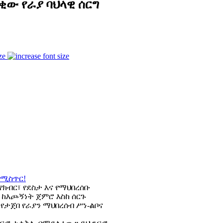
ቂው የራያ ባህላዊ ሰርግ
ze
ክብር፣ የደስታ እና የማህበረሰቡ
 ከእጮኝነት ጀምሮ እስከ ሰርጉ
የታጀበ የራያን ማህበረሰብ ሥነ-ልቦና