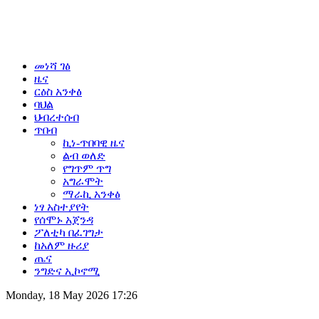
መነሻ ገፅ
ዜና
ርዕስ አንቀፅ
ባህል
ህብረተሰብ
ጥበብ
ኪነ-ጥበባዊ ዜና
ልብ ወለድ
የግጥም ጥግ
አግራሞት
ማራኪ አንቀፅ
ነፃ አስተያየት
የሰሞኑ አጀንዳ
ፖለቲካ በፈገግታ
ከአለም ዙሪያ
ጤና
ንግድና ኢኮኖሚ
Monday, 18 May 2026 17:26