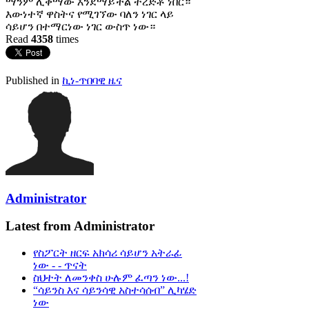
ማንም ሊቀማው እንደማይችል ተረድቶ ነበር።
እውነተኛ ዋስትና የሚገኘው ባለን ነገር ላይ
ሳይሆን በተማርነው ነገር ውስጥ ነው።
Read
4358
times
Published in
ኪነ-ጥበባዊ ዜና
Administrator
Latest from Administrator
የስፖርት ዘርፍ አክሳሪ ሳይሆን አትራፊ
ነው - - ጥናት
ስህተት ለመንቀስ ሁሉም ፈጣን ነው...!
“ሳይንስ እና ሳይንሳዊ አስተሳሰብ” ሊካሄድ
ነው