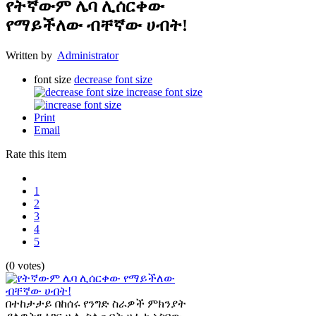
የትኛውም ሌባ ሊሰርቀው
የማይችለው ብቸኛው ሀብት!
Written by
Administrator
font size
decrease font size
increase font size
Print
Email
Rate this item
1
2
3
4
5
(0 votes)
በተከታታይ በከሰሩ የንግድ ስራዎች ምክንያት