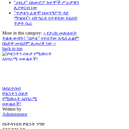
"ጦቢያ" በአውሮፓ ከተሞች ሥራዎቹን
ሊያቀርብ ነው
"ጥቃቱን ፈጽሞ በመንግሥት ላይ
ማሳበብ"፦ በትግራይ የታቀደው የሐሰት
ጥቃት ሴራ
More in this category:
« የታሪክ መጽሐፍት
ትልቁ ውሸት!
"ህዶቴ" የተሰኘው አዲስ ፊልም
በአድዋ ሙዚየም ሊመረቅ ነው »
back to top
ህብረተሰብ
የባርነትን ሰቆቃ
የሚዘክሩት አስገራሚ
ሀውልቶች!
Written by
Administrator
የአትላንቲክ የባርነት ንግድ