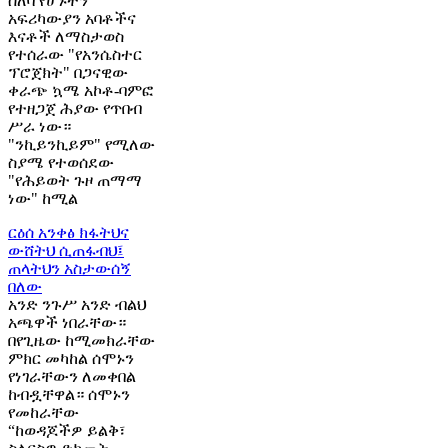
ሰለባ የሆኑትን
አፍሪካውያን አባቶችና
እናቶች ለማስታወስ
የተሰራው "የአንሴስተር
ፕሮጀክት" በጋናዊው
ቀራጭ ኳሜ አኮቶ-ባምፎ
የተዘጋጀ ሕያው የጥበብ
ሥራ ነው።
"ንኪይንኪይም" የሚለው
ስያሜ የተወሰደው
"የሕይወት ጉዞ ጠማማ
ነው" ከሚል
ርዕሰ አንቀፅ
ክፋትህና
ውሸትህ ሲጠፋብህ፤
ጠላትህን አስታውሰኝ
በለው
አንድ ንጉሥ አንድ ብልህ
አጫዋች ነበራቸው።
በየጊዜው ከሚመክራቸው
ምክር መካከል ሰሞኑን
የነገራቸውን ለመቀበል
ከብዷቸዋል። ሰሞኑን
የመከራቸው
“ከወዳጆችዎ ይልቅ፣