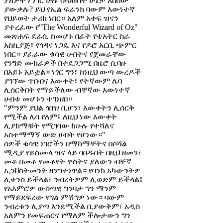
ያለዎትን ነገር ሁሉ ስላጡበት ሁኔታ አስበው
ያውቃሉ? ይህ የኤል ፍራንክ ባውም እውነተኛ
የህይወት ታሪክ ነበር። አለም አቀፍ ዝናን
ያተረፈው የ"The Wonderful Wizard of Oz"
መጽሐፍ ደራሲ ከመሆኑ በፊት የቴአትር ስራ
አስኪያጅ፣ የጎዳና ነጋዴ እና የዶሮ አርቢ ጭምር
ነበር። ያፈራው ቁሳዊ ሀብትና የጀመራቸው
የንግድ ሙከራዎች በተደጋጋሚ በዜሮ ሲባዙ
በአይኑ አይቷል። ነገር ግን፣ ከነዚህ ውጣ ውረዶች
ያገኘው ጥበብና እውቀት፣ የትኛውም ሌባ
ሊሰርቅበት የማይችለው ብቸኛው እውነተኛ
ሀብቱ መሆኑን ተገነዘበ።
"ምንም ያህል ጎበዝ ቢሆን፣ እውቀትን ሊሰርቅ
የሚችል ሌባ የለም፤ ለዚህ ነው እውቀት
ሊያከማቹት የሚገባው ከሁሉ የተሻለና
አስተማማኝ ውድ ሀብት የሆነው።"
ሰዎች ቁሳዊ ነገሮችን በማከማቸትና በሶሻል
ሚዲያ የይስሙላ ዝና ላይ ባበዱበት በዚህ ዘመን፣
መቶ በመቶ የመቆየት ዋስትና ያለውን ብቸኛ
ኢንቨስትመንት ዘንግተነዋል። የባንክ አካውንትዎ
ሊቀንስ ይችላል፣ ንብረትዎም ሊወድም ይችላል፤
የአእምሮዎ ውስጣዊ ግንባታ ግን ማንም
የማይደፍረው የግል ምሽግዎ ነው። ባውም
ንብረቱን ሊያጣ እንደሚችል ቢያውቅም፣ አዲስ
አለምን የመፍጠርና የማለም ችሎታውን ግን