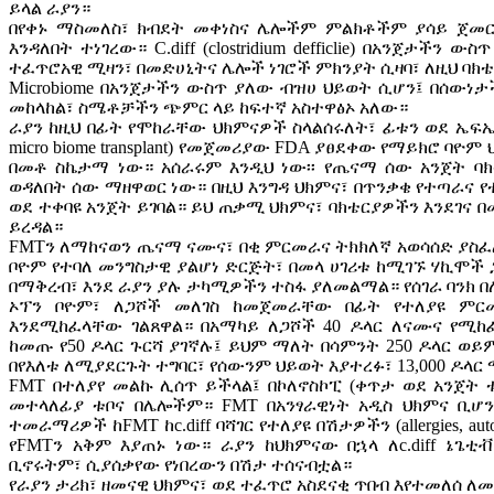
ይላል ራያን።
በየቀኑ ማስመለስ፣ ክብደት መቀነስና ሌሎችም ምልክቶችም ያሳይ ጀመር። 
እንዳለበት ተነገረው። C.diff (clostridium defficlie) በአንጀታችን
ተፈጥሮአዊ ሚዛን፣ በመድሀኒትና ሌሎች ነገሮች ምክንያት ሲዛባ፣ ለዚህ ባክ
Microbiome በአንጀታችን ውስጥ ያለው ብዝሀ ህይወት ሲሆን፤ በሰው
መከላከል፣ ስሜቶቻችን ጭምር ላይ ከፍተኛ አስተዋፅኦ አለው።
ራያን ከዚህ በፊት የሞከራቸው ህክምናዎች ስላልሰሩለት፣ ፊቱን ወደ ኤፍኤም
micro biome transplant) የመጀመሪያው FDA ያፀደቀው የማይክሮ ባዮ
በመቶ ስኬታማ ነው። አሰራሩም እንዲህ ነው፡፡ የጤናማ ሰው አንጀት ባክ
ወዳለበት ሰው ማዘዋወር ነው። በዚህ እንግዳ ህክምና፣ በጥንቃቄ የተጣራና 
ወደ ተቀባዩ አንጀት ይገባል። ይህ ጠቃሚ ህክምና፣ ባክቴርያዎችን እንደገና
ይረዳል።
FMTን ለማከናወን ጤናማ ናሙና፣ በቂ ምርመራና ትክክለኛ አወሳሰድ ያስ
ቦዮም የተባለ መንግስታዊ ያልሆነ ድርጅት፣ በመላ ሀገሪቱ ከሚገኙ ሃኪሞች 
በማቅረብ፣ እንደ ራያን ያሉ ታካሚዎችን ተስፋ ያለመልማል። የሰገራ ባንክ 
ኦፕን ቦዮም፣ ለጋሾች መለገስ ከመጀመራቸው በፊት የተለያዩ ምር
እንደሚከፈላቸው ገልጸዋል። በአማካይ ለጋሾች 40 ዶላር ለናሙና የሚከ
ከመጡ የ50 ዶላር ጉርሻ ያገኛሉ፤ ይህም ማለት በሳምንት 250 ዶላር ወይም
በየእለቱ ለሚያደርጉት ተግባር፣ የሰውንም ህይወት እያተረፉ፣ 13,000 ዶ
FMT በተለያየ መልኩ ሊሰጥ ይችላል፤ በኮለኖስኮፒ (ቀጥታ ወደ አንጀት
መተላለፊያ ቱቦና በሌሎችም። FMT በአንፃራዊነት አዲስ ህክምና ቢሆ
ተመራማሪዎች ከFMT ከc.diff ባሻገር የተለያዩ በሽታዎችን (allergies, aut
የFMTን አቅም እያጠኑ ነው። ራያን ከህክምናው በኋላ ለc.diff ኔጌ
ቢኖሩትም፣ ሲያሰቃየው የነበረውን በሽታ ተሰናብቷል።
የራያን ታሪክ፣ ዘመናዊ ህክምና፣ ወደ ተፈጥሮ አስደናቂ ጥበብ እየተመለሰ 