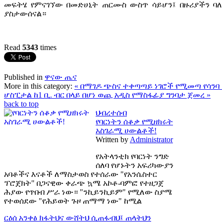
መፍትሄ የምናገኘው በመድሀኒት ጠርሙስ ውስጥ ሳይሆን፤ በዙሪያችን ባ
ያስታውሰናል።
Read
5343
times
Published in
ዋናው ጤና
More in this category:
« በማገዶ ጭስና ተቀጣጣይ ነገሮች የሚመጣ የሳን
ሆስፒታል ከ1 ቢ. ብር በላይ በሆነ ወጪ አዲስ የማስፋፊያ ግንባታ ጀመረ »
back to top
ህብረተሰብ
የባርነትን ሰቆቃ የሚዘክሩት
አስገራሚ ሀውልቶች!
Written by
Administrator
የአትላንቲክ የባርነት ንግድ
ሰለባ የሆኑትን አፍሪካውያን
አባቶችና እናቶች ለማስታወስ የተሰራው "የአንሴስተር
ፕሮጀክት" በጋናዊው ቀራጭ ኳሜ አኮቶ-ባምፎ የተዘጋጀ
ሕያው የጥበብ ሥራ ነው። "ንኪይንኪይም" የሚለው ስያሜ
የተወሰደው "የሕይወት ጉዞ ጠማማ ነው" ከሚል
ርዕሰ አንቀፅ
ክፋትህና ውሸትህ ሲጠፋብህ፤ ጠላትህን