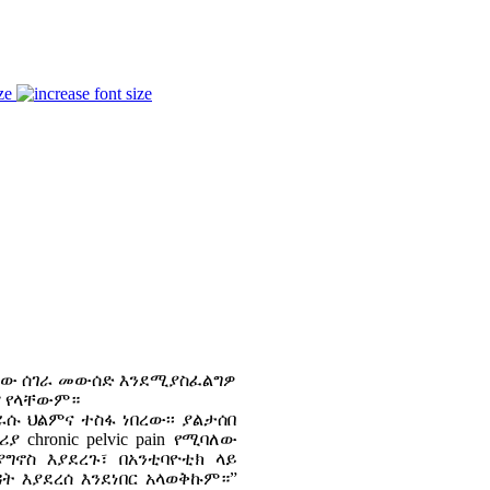
ze
ሰው ሰገራ መውሰድ እንደሚያስፈልግዎ
ም የላቸውም።
ሱ ህልምና ተስፋ ነበረው፡፡ ያልታሰበ
hronic pelvic pain የሚባለው
ግኖስ እያደረጉ፣ በአንቲባዮቲክ ላይ
ዳት እያደረሰ እንደነበር አላወቅኩም።”