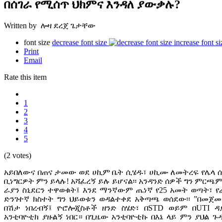
በሰገራ የሚሰጥ ህክምና እንዳለ ያውቃሉ?
Written by ሎዛ ደረጀ ጌታቸው
font size
decrease font size
increase font si
Print
Email
Rate this item
1
2
3
4
5
(2 votes)
አይበለውና በጠና ታመው ወደ ሀኪም ቤት ሲሄዱ፣ ሀኪሙ ለመትረፍ የሌላ 
ቢነግርዎት ምን ይላሉ! አሻፈረኝ ይሉ ይሆናል፡፡ አንዳንድ ሰዎች ግን ምርጫ
ራያን ስኒደርን ተዋወቁት፤ እንደ ማንኛውም ጤነኛ የ25 አመት ወጣት፣ የራ
ድንገተኛ ክስተት ግን ህይወቱን ወዳልተቀደ አቅጣጫ ወሰደው፡፡ ”በመጀመሪያ c
በሽታ ነበረብኝ፤ ዮሮሎጂስቶች ዘንድ ስሄድ፣ በSTD ወይም በUTI ዳያ
አንቲባዮቲክ ያዙልኝ ነበር። በጊዜው አንቲባዮቲኩ በእኔ ላይ ምን ያህል ጉ