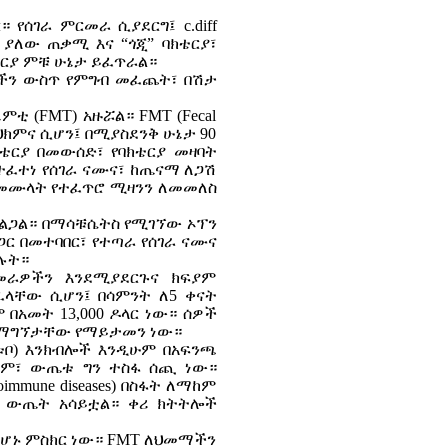
የሰገራ ምርመራ ሲያደርግ፤ c.diff
 ውስጥ ያለው ጠቃሚ እና “ጎጂ” ባክቴርያ፣
ቴርያ ምቹ ሁኔታ ይፈጥራል።
ነታችን ውስጥ የምግብ መፈጨት፣ በሽታ
ቲ (FMT) አዙሯል። FMT (Fecal
ም ህክምና ሲሆን፤ በሚያስደንቅ ሁኔታ 90
ቴርያ በመውሰድ፣ የባክቴርያ መዛባት
የተፈተነ የሰገራ ናሙና፣ ከጤናማ ለጋሽ
 በመሙላት የተፈጥሮ ሚዛንን ለመመለስ
ፈልጋል። በማሳቹሴትስ የሚገኘው ኦፕን
ጋር በመተባበር፣ የተጣራ የሰገራ ናሙና
በሉት።
መራዎችን እንደሚያደርጉና ክፍያም
ፈላቸው ሲሆን፤ በሳምንት ለ5 ቀናት
 በአመት 13,000 ዶላር ነው። ሰዎች
ላር ማግኘታቸው የማይታመን ነው።
 ቱቦ) እንክብሎች እንዲሁም በአፍንጫ
ንም፣ ውጤቱ ግን ተስፋ ሰጪ ነው።
oimmune diseases) በስፋት ለማከም
ቲቭ ውጤት አሳይቷል። ቀሪ ክትትሎች
ለመሆኑ ምስክር ነው። FMT ለህመማችን