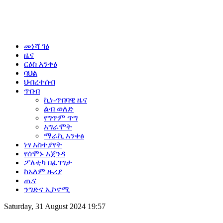
መነሻ ገፅ
ዜና
ርዕስ አንቀፅ
ባህል
ህብረተሰብ
ጥበብ
ኪነ-ጥበባዊ ዜና
ልብ ወለድ
የግጥም ጥግ
አግራሞት
ማራኪ አንቀፅ
ነፃ አስተያየት
የሰሞኑ አጀንዳ
ፖለቲካ በፈገግታ
ከአለም ዙሪያ
ጤና
ንግድና ኢኮኖሚ
Saturday, 31 August 2024 19:57