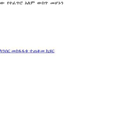
ለው የተፈጥሮ አለም ውስጥ መሆኑን
ባ ካንሰር መስፋፋቱ ተጠቆመ
ኪዩር